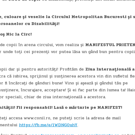
 culoare și veselie la Circulul Metropolitan Bucuresti și 
rsoanelor cu Dizabilități!
oș Nic la Circ!
opii în arena circului, vom realiza și
MANIFESTUL PRIETEN
 unde toți cei prezenți vor putea lăsa un gând bun pentru copiii
pii dar și pentru autorități! Profităm de
Ziua Internațională a
 că iubirea, sprijinul și susținerea acestora vin din sufletul fie
r fi încărcați de gânduri bune! Vino și așează și gândul tău pe
usținere, încurajare, acceptare! Și ei fac parte din lumea ta! Hai
r speciali, chiar de ziua internațională a acestora.
ității! Fii responsabil! Lasă o mărturie pe MANIFEST!
uteți accesa www.conil.ro, ne puteți scrie la adresa de mail
imentului
https://fb.me/e/1WDNG0uhY
.