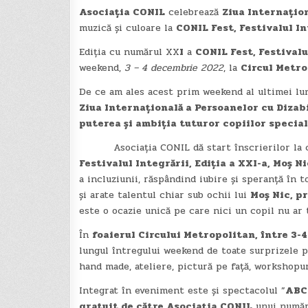
Asociația CONIL
celebrează
Ziua Internațion
muzică și culoare la
CONIL Fest, Festivalul In
Ediția cu numărul XX
I
a
CONIL Fest, Festivalu
weekend,
3 – 4 decembrie 2022
, la
Circul Metro
De ce am ales acest prim weekend al ultimei lun
Ziua Internațională a Persoanelor cu Dizabi
puterea și ambiția tuturor copiilor special
Asociația CONIL dă start înscrierilor la ce
Festivalul Integrării, Ediția a XXI-a, Moș Ni
a incluziunii, răspândind iubire și speranță în t
și arate talentul chiar sub ochii lui
Moș Nic, p
este o ocazie unică pe care nici un copil nu ar 
În
foaierul Circului Metropolitan, între 3-
lungul întregului weekend de toate surprizele 
hand made, ateliere, pictură pe față, workshopur
Integrat în eveniment este și spectacolul ”
ABC-
gratuit de către Asociația CONIL
unui numă