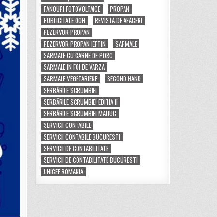
PANOURI FOTOVOLTAICE
PROPAN
PUBLICITATE OOH
REVISTA DE AFACERI
REZERVOR PROPAN
REZERVOR PROPAN IEFTIN
SARMALE
SARMALE CU CARNE DE PORC
SARMALE IN FOI DE VARZA
SARMALE VEGETARIENE
SECOND HAND
SERBĂRILE SCRUMBIEI
SERBĂRILE SCRUMBIEI EDITIA II
SERBĂRILE SCRUMBIEI MALIUC
SERVICII CONTABILE
SERVICII CONTABILE BUCURESTI
SERVICII DE CONTABILITATE
SERVICII DE CONTABILITATE BUCURESTI
UNICEF ROMANIA