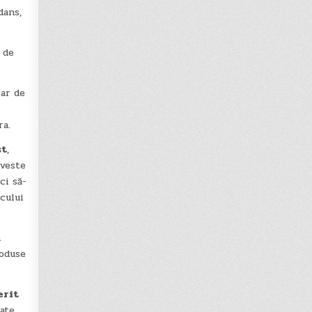
dans,
e de
iar de
ra.
st
,
oveste
ci să-
cului
a
roduse
erit
ate,