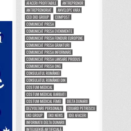
AFACERI PROFITABILE
ANTREPRENOR
ANTREPRENORIAT
ANVELOPE VARA
CEO EKO GROUP
COMPOST
COMUNICAT PRESA
COMUNICAT PRESA EVENIMENTE
COMUNICAT PRESA FONDURI EUROPENE
COMUNICAT PRESA GRANTURI
COMUNICAT PRESA INFORMARE
COMUNICAT PRESA LANSARE PRODUS
COMUNICAT PRESA ONG
CONSULATUL ROMÂNIEI
CONSULATUL ROMÂNIEI DIN
COSTUM MEDICAL
COSTUM MEDICAL BARBATI
COSTUM MEDICAL FEMEI
DELTA DUNARII
DEZVOLTARE PERSONALA
EDUARD PETRESCU
EKO GROUP
EKO NEWS
IDEI AFACERI
INFORMATII DELTA DUNARII
INTELIGENȚĂ ARTIFICIALĂ