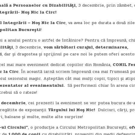
ală a Persoanelor cu Dizabilități,
3 decembrie, prin zâmbet, 
tegrării- Moș Nic la Circ!
l Integrării – Moș Nic la Circ
, va avea loc pe durata a două zil
politan București
!
i a anului pentru o astfel de întâlnire? Pentru că împreună, ch
lități
, 3 decembrie,
vom sărbători curajul, determinarea,
i
, dar și dragostea și sprijinul pe care noi le putem oferi acesto
l mai mare eveniment dedicat copiilor din România,
CONIL Fe
c la Circ
. În această iarnă scriem împreună cea mai frumoasă p
oiul sezonului magic. Așteptăm cât mai mulți copii, tipici și atipi
rezentator al evenimentului.
Să performezi chiar în arena cir
trebui să o rateze!
4 decembrie
, cei prezenti la eveniment se vor putea bucura de-
pregătite de expozanții
Târgului lui Moș Nic!
Dulciuri, cărți, p
i, baloane și multe, multe alte surprize!
ul Circului”
, o producție a Circului Metropolitan București,
of
r de
1.000 de copii
cu dizabiliități, proveniți din medii defavoriz