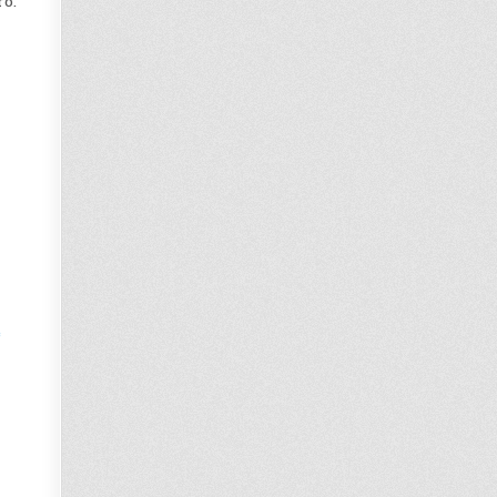
ro.
e