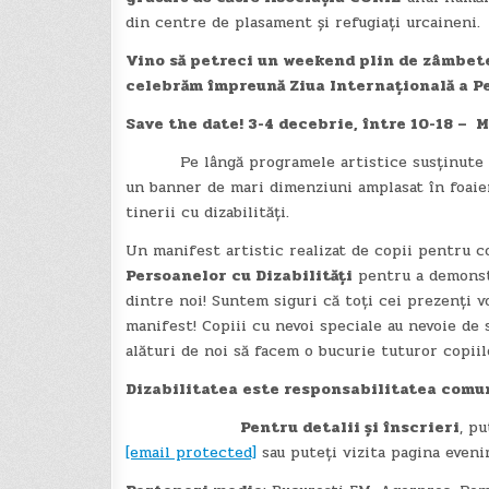
din centre de plasament și refugiați urcaineni.
Vino să petreci un weekend plin de zâmbete,
celebrăm împreună Ziua Internațională a Pe
Save the date! 3-4 decebrie, între 10-18 – M
Pe lângă programele artistice susținute de c
un banner de mari dimenziuni amplasat în foaier
tinerii cu dizabilități.
Un manifest artistic realizat de copii pentru co
Persoanelor cu Dizabilități
pentru a demonstra
dintre noi! Suntem siguri că toți cei prezenți vo
manifest! Copiii cu nevoi speciale au nevoie de s
alături de noi să facem o bucurie tuturor copiilo
Dizabilitatea este responsabilitatea comun
Pentru detalii și înscrieri
, p
[email protected]
sau puteți vizita pagina even