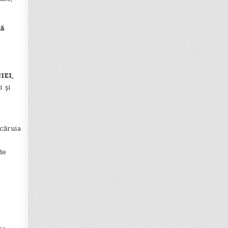
să
IEI,
 și
căruia
de