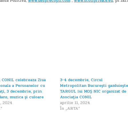
ânia Pozitivă,
www.desprecopii.com
,
www.scoliprivate.eu
, pr.1az.
a CONIL celebreaza Ziua
3-4 decembrie, Circul
ionala a Persoanelor cu
Metropolitan București gazduieșt
ați, 3 decembrie, prin
TARGUL lui MOȘ NIC organizat de
dans, muzica și culoare
Asociația CONIL
1, 2024
aprilie 11, 2024
A”
În „ARTA”