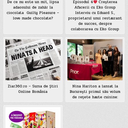
De ce nu este un mit, lipsa
Episodul 4
Creșterea
adaosului de zahăr la
Afacerii cu Eko Group
ciocolata Guilty Pleasure –
Interviu cu Eduard S.,
love made chocolate?
proprietarul unui restaurant
de succes, despre
colaborarea cu Eko Group
Ziar360.ro – Sursa de Știri
Nina Hariton a lansat la
Online România
București primul său volum
de rețete haute cuisine: