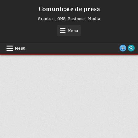
Skip
Comunicate de presa
to
content
Granturi, ONG, Business, Media
Menu
Menu