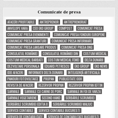
Comunicate de presa
AFACERI PROFITABILE
ANTREPRENOR
ANTREPRENORIAT
ANVELOPE VARA
CEO EKO GROUP
COMPOST
COMUNICAT PRESA
COMUNICAT PRESA EVENIMENTE
COMUNICAT PRESA FONDURI EUROPENE
COMUNICAT PRESA GRANTURI
COMUNICAT PRESA INFORMARE
COMUNICAT PRESA LANSARE PRODUS
COMUNICAT PRESA ONG
CONSULATUL ROMÂNIEI
CONSULATUL ROMÂNIEI DIN
COSTUM MEDICAL
COSTUM MEDICAL BARBATI
COSTUM MEDICAL FEMEI
DELTA DUNARII
DEZVOLTARE PERSONALA
EDUARD PETRESCU
EKO GROUP
EKO NEWS
IDEI AFACERI
INFORMATII DELTA DUNARII
INTELIGENȚĂ ARTIFICIALĂ
PANOURI FOTOVOLTAICE
PROPAN
PUBLICITATE OOH
REVISTA DE AFACERI
REZERVOR PROPAN
REZERVOR PROPAN IEFTIN
SARMALE
SARMALE CU CARNE DE PORC
SARMALE IN FOI DE VARZA
SARMALE VEGETARIENE
SECOND HAND
SERBĂRILE SCRUMBIEI
SERBĂRILE SCRUMBIEI EDITIA II
SERBĂRILE SCRUMBIEI MALIUC
SERVICII CONTABILE
SERVICII CONTABILE BUCURESTI
SERVICII DE CONTABILITATE
SERVICII DE CONTABILITATE BUCURESTI