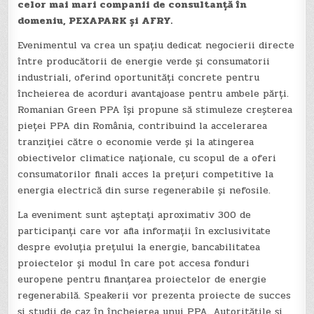
celor mai mari companii de consultanță în
domeniu, PEXAPARK și AFRY.
Evenimentul va crea un spațiu dedicat negocierii directe
între producătorii de energie verde și consumatorii
industriali, oferind oportunități concrete pentru
încheierea de acorduri avantajoase pentru ambele părți.
Romanian Green PPA își propune să stimuleze creșterea
pieței PPA din România, contribuind la accelerarea
tranziției către o economie verde și la atingerea
obiectivelor climatice naționale, cu scopul de a oferi
consumatorilor finali acces la prețuri competitive la
energia electrică din surse regenerabile și nefosile.
La eveniment sunt așteptați aproximativ 300 de
participanți care vor afla informații în exclusivitate
despre evoluția prețului la energie, bancabilitatea
proiectelor și modul în care pot accesa fonduri
europene pentru finanțarea proiectelor de energie
regenerabilă. Speakerii vor prezenta proiecte de succes
și studii de caz în încheierea unui PPA. Autoritățile și