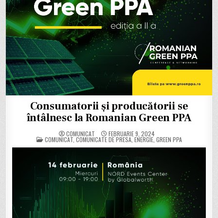
Consumatorii și producătorii se
întâlnesc la Romanian Green PPA
COMUNICAT
FEBRUARIE 9, 2024
POSTED
COMUNICAT
,
COMUNICATE DE PRESA
,
ENERGIE
,
GREEN PPA
IN