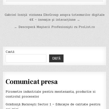
Navigare
Gabriel Ioniță: viziunea EkoGroup asupra totemurilor digitale
4K – inovație și interacțiune →
în
← Descoperă Meșterii Profesioniști cu ProList.ro
articole
Caută
CAUTĂ
Comunicat presa
Pirometre industriale pentru mentenanta, productie si
controlul proceselor
Grădiniță București Sector 1 – Educație de calitate pentru