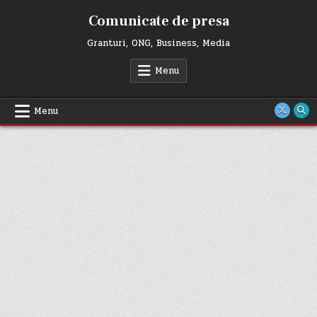
Skip
Comunicate de presa
to
content
Granturi, ONG, Business, Media
Menu
Menu