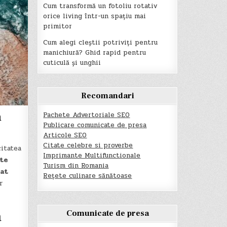
Cum transformă un fotoliu rotativ
orice living într-un spațiu mai
primitor
Cum alegi cleștii potriviți pentru
manichiură? Ghid rapid pentru
cuticulă și unghii
Recomandari
ă
Pachete Advertoriale SEO
Publicare comunicate de presa
Articole SEO
Citate celebre si proverbe
itatea
Imprimante Multifunctionale
te
Turism din Romania
at
Rețete culinare sănătoase
r
ă
Comunicate de presa