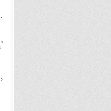
se
in
i
 și