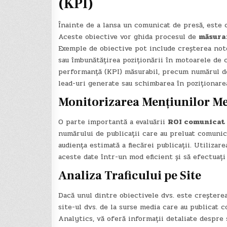
(KPI)
Înainte de a lansa un comunicat de presă, este cr
Aceste obiective vor ghida procesul de
măsura
Exemple de obiective pot include creșterea notor
sau îmbunătățirea poziționării în motoarele de c
performanță (KPI) măsurabil, precum numărul de 
lead-uri generate sau schimbarea în poziționare
Monitorizarea Mențiunilor M
O parte importantă a evaluării
ROI comunicat
numărului de publicații care au preluat comunicat
audiența estimată a fiecărei publicații. Utiliza
aceste date într-un mod eficient și să efectuaț
Analiza Traficului pe Site
Dacă unul dintre obiectivele dvs. este creșterea 
site-ul dvs. de la surse media care au publicat 
Analytics, vă oferă informații detaliate despre s