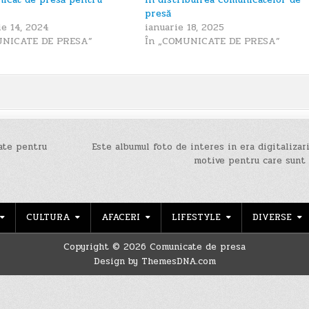
presă
e 14, 2024
ianuarie 18, 2025
UNICATE DE PRESA”
În „COMUNICATE DE PRESA”
ate pentru
Este albumul foto de interes in era digitalizari
motive pentru care sunt
CULTURA
AFACERI
LIFESTYLE
DIVERSE
Copyright © 2026 Comunicate de presa
Design by ThemesDNA.com