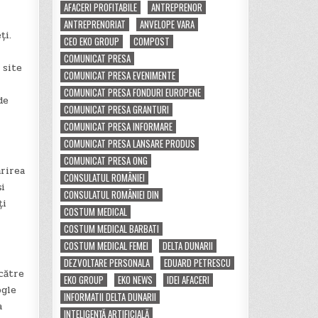
AFACERI PROFITABILE
ANTREPRENOR
ANTREPRENORIAT
ANVELOPE VARA
ți.
CEO EKO GROUP
COMPOST
COMUNICAT PRESA
 site
COMUNICAT PRESA EVENIMENTE
COMUNICAT PRESA FONDURI EUROPENE
de
COMUNICAT PRESA GRANTURI
COMUNICAT PRESA INFORMARE
COMUNICAT PRESA LANSARE PRODUS
COMUNICAT PRESA ONG
rirea
CONSULATUL ROMÂNIEI
și
CONSULATUL ROMÂNIEI DIN
ți
COSTUM MEDICAL
COSTUM MEDICAL BARBATI
COSTUM MEDICAL FEMEI
DELTA DUNARII
DEZVOLTARE PERSONALA
EDUARD PETRESCU
 către
EKO GROUP
EKO NEWS
IDEI AFACERI
ogle
INFORMATII DELTA DUNARII
a
INTELIGENȚĂ ARTIFICIALĂ