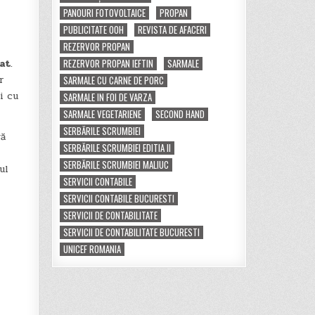
PANOURI FOTOVOLTAICE
PROPAN
PUBLICITATE OOH
REVISTA DE AFACERI
REZERVOR PROPAN
REZERVOR PROPAN IEFTIN
SARMALE
at
.
r
SARMALE CU CARNE DE PORC
i cu
SARMALE IN FOI DE VARZA
SARMALE VEGETARIENE
SECOND HAND
SERBĂRILE SCRUMBIEI
vă
SERBĂRILE SCRUMBIEI EDITIA II
SERBĂRILE SCRUMBIEI MALIUC
ul
SERVICII CONTABILE
SERVICII CONTABILE BUCURESTI
SERVICII DE CONTABILITATE
SERVICII DE CONTABILITATE BUCURESTI
UNICEF ROMANIA