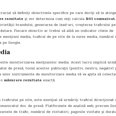
ucial să definiți obiectivele specifice pe care doriți să le atinge
re rezultate
și vor determina cum veți calcula
ROI comunicat
.
ietății brandului, generarea de lead-uri, creșterea traficului pe
ăutare. Fiecare obiectiv ar trebui să aibă un indicator cheie de
mențiuni media, traficul de pe site de la surse media, numărul 
a pe Google.
edia
este monitorizarea mențiunilor media. Acest lucru implică urmă
ul de presă, tonul acestor publicații (pozitiv, neutru, negativ) 
rea unor instrumente de monitorizare media vă va ajuta să colecta
i o
măsurare rezultate
exactă.
traficului pe site, este esențial să urmăriți traficul direcționat
comunicatul dvs. de presă. Platformele de analiză web, precum Go
ursele de trafic, numărul de vizitatori, paginile vizitate și durat