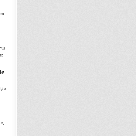
ea
rul
at
de
ție
e,