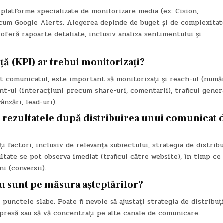
 platforme specializate de monitorizare media (ex: Cision,
cum Google Alerts. Alegerea depinde de buget și de complexitat
oferă rapoarte detaliate, inclusiv analiza sentimentului și
ă (KPI) ar trebui monitorizați?
at comunicatul, este important să monitorizați și reach-ul (numă
t-ul (interacțiuni precum share-uri, comentarii), traficul gener
vânzări, lead-uri).
i rezultatele după distribuirea unui comunicat 
 factori, inclusiv de relevanța subiectului, strategia de distribu
ultate se pot observa imediat (traficul către website), în timp ce
i (conversii).
nu sunt pe măsura așteptărilor?
 punctele slabe. Poate fi nevoie să ajustați strategia de distribuți
presă sau să vă concentrați pe alte canale de comunicare.