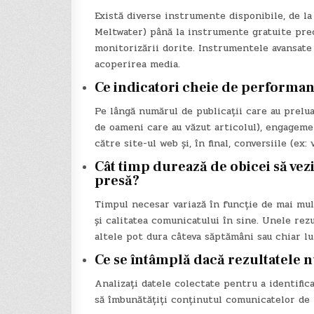
Există diverse instrumente disponibile, de la
Meltwater) până la instrumente gratuite pre
monitorizării dorite. Instrumentele avansate 
acoperirea media.
Ce indicatori cheie de performanț
Pe lângă numărul de publicații care au prelu
de oameni care au văzut articolul), engagemen
către site-ul web și, în final, conversiile (ex: 
Cât timp durează de obicei să vez
presă?
Timpul necesar variază în funcție de mai mulți
și calitatea comunicatului în sine. Unele rez
altele pot dura câteva săptămâni sau chiar lun
Ce se întâmplă dacă rezultatele 
Analizați datele colectate pentru a identifica
să îmbunătățiți conținutul comunicatelor de 