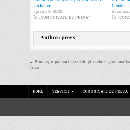
turistice
lansări
aprilie 9, 2025
decembri
În „COMUNICATE DE PRESA”
În „COM
Author:
press
Navigare
← Producție panouri stradale și reclame personaliz
firme
în
articole
HOME
SERVICII
COMUNICATE DE PRESA