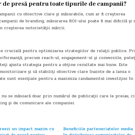
de presă pentru toate tipurile de campanii?
mpanii cu obiective clare și măsurabile, cum ar fi creșterea
campanii de branding, măsurarea ROI-ului poate fi mai dificilă și 
m creșterea notorietății mărcii.
e crucială pentru optimizarea strategiilor de relații publice. Pr
erformanță, precum reach-ul, engagement-ul și conversiile, puteț
eți ajusta strategia pentru a obține rezultate mai bune. Este
onitorizare și să stabiliți obiective clare înainte de a lansa o
tate sunt esențiale pentru a maximiza randamentul investiției în
nu se măsoară doar prin numărul de publicații care le preiau, ci
ting și de comunicare ale companiei.
reezi un impact maxim cu
Beneficiile parteneriatelor media
icat de presă pentru
în distribuirea comunicatelor de