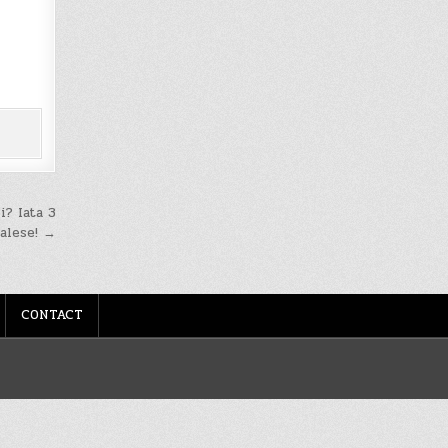
i? Iata 3
 alese! →
CONTACT