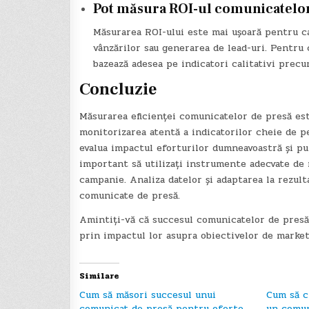
Pot măsura ROI-ul comunicatelor 
Măsurarea ROI-ului este mai ușoară pentru ca
vânzărilor sau generarea de lead-uri. Pentru 
bazează adesea pe indicatori calitativi precu
Concluzie
Măsurarea eficienței comunicatelor de presă est
monitorizarea atentă a indicatorilor cheie de p
evalua impactul eforturilor dumneavoastră și put
important să utilizați instrumente adecvate de m
campanie. Analiza datelor și adaptarea la rezul
comunicate de presă.
Amintiți-vă că succesul comunicatelor de presă 
prin impactul lor asupra obiectivelor de marke
Similare
Cum să măsori succesul unui
Cum să c
comunicat de presă pentru oferte
un comun