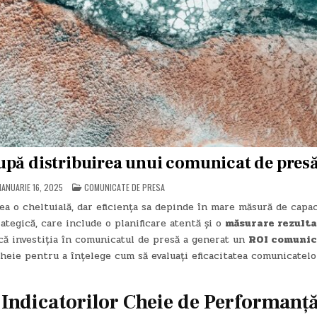
upă distribuirea unui comunicat de pres
POSTED
IANUARIE 16, 2025
COMUNICATE DE PRESA
IN
ea o cheltuială, dar eficiența sa depinde în mare măsură de capac
ategică, care include o planificare atentă și o
măsurare rezulta
că investiția în comunicatul de presă a generat un
ROI comunic
cheie pentru a înțelege cum să evaluați eficacitatea comunicatelo
a Indicatorilor Cheie de Performanț