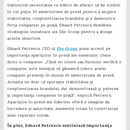
Subliniind necesitatea ca liderii de afaceri să fie vizibili
în cel puțin 10 advertoriale de presă pentru a asigura
stabilitatea, conștientizarea brandului și a demonstra
forța companiei pe piață, Eduard Petrescu dezvăluie
strategiile inovatoare ale Eko Group pentru a atinge
aceste obiective.
Eduard Petrescu, CEO-ul
Eko Group
, pune accent pe
importanța aparițiilor în presă ale oamenilor cheie
dintr-o companie. „Când un client sau furnizor verifică o
companie, este esențial să găsească liderii acelei
companii prezenți în minim 10 advertoriale de presă.
Aceasta nu doar că sporește stabilitatea și
conștientizarea brandului, dar demonstrează și puterea
și importanța companiei în piață”, explică Petrescu.
Aparițiile în presă ale liderilor oferă o imagine de
încredere și autoritate, elemente vitale în construirea
unei reputații solide.
În plus, Eduard Petrescu subliniază importanța