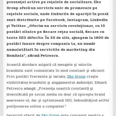
prezenței active pe rețelele de socializare. Eko
Group oferă un serviciu unic de promovare pe
rețelele sociale, unde linkurile de apariții în presă
sunt distribuite pe Facebook, Instagram, LinkedIn
și Twitter. „Oferim un serviciu revoluționar, cu 15
postări zilnice pe fiecare rețea socială, fiecare cu
texte SEO diferite. În 30 de zile, ajungem la 1800 de
postări lunare despre compania ta, un număr
nemaintâlnit în serviciile de marketing din
România”, afirmă Petrescu.
Această abordare asigură că mesajele și valorile
brandului sunt comunicate în mod constant și eficient.
Prin postări frecvente și variate,
Eko Group
crește
vizibilitatea brandului și angajamentul audienței. Eduard
Petrescu adaugă: „Prezența noastră constantă și
diversificată pe social media nu doar că sporește brand
awareness-ul, dar și optimizează SEO, îmbunătățind astfel
poziționarea online a companiei.”
Serviciul oferit de
Eko Group
este conceput pentru a