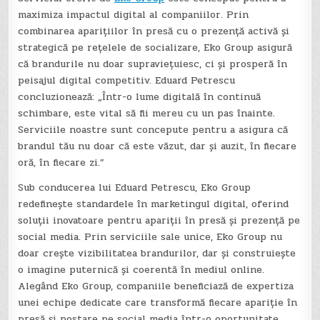
maximiza impactul digital al companiilor. Prin
combinarea aparițiilor în presă cu o prezență activă și
strategică pe rețelele de socializare, Eko Group asigură
că brandurile nu doar supraviețuiesc, ci și prosperă în
peisajul digital competitiv. Eduard Petrescu
concluzionează: „Într-o lume digitală în continuă
schimbare, este vital să fii mereu cu un pas înainte.
Serviciile noastre sunt concepute pentru a asigura că
brandul tău nu doar că este văzut, dar și auzit, în fiecare
oră, în fiecare zi.”
Sub conducerea lui Eduard Petrescu, Eko Group
redefinește standardele în marketingul digital, oferind
soluții inovatoare pentru apariții în presă și prezență pe
social media. Prin serviciile sale unice, Eko Group nu
doar crește vizibilitatea brandurilor, dar și construiește
o imagine puternică și coerentă în mediul online.
Alegând Eko Group, companiile beneficiază de expertiza
unei echipe dedicate care transformă fiecare apariție în
presă și postare pe social media într-o oportunitate