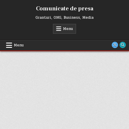
Skip
Comunicate de presa
to
content
Granturi, ONG, Business, Media
Menu
Menu