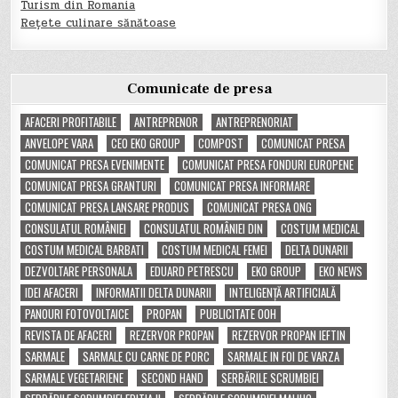
Turism din Romania
Rețete culinare sănătoase
Comunicate de presa
AFACERI PROFITABILE
ANTREPRENOR
ANTREPRENORIAT
ANVELOPE VARA
CEO EKO GROUP
COMPOST
COMUNICAT PRESA
COMUNICAT PRESA EVENIMENTE
COMUNICAT PRESA FONDURI EUROPENE
COMUNICAT PRESA GRANTURI
COMUNICAT PRESA INFORMARE
COMUNICAT PRESA LANSARE PRODUS
COMUNICAT PRESA ONG
CONSULATUL ROMÂNIEI
CONSULATUL ROMÂNIEI DIN
COSTUM MEDICAL
COSTUM MEDICAL BARBATI
COSTUM MEDICAL FEMEI
DELTA DUNARII
DEZVOLTARE PERSONALA
EDUARD PETRESCU
EKO GROUP
EKO NEWS
IDEI AFACERI
INFORMATII DELTA DUNARII
INTELIGENȚĂ ARTIFICIALĂ
PANOURI FOTOVOLTAICE
PROPAN
PUBLICITATE OOH
REVISTA DE AFACERI
REZERVOR PROPAN
REZERVOR PROPAN IEFTIN
SARMALE
SARMALE CU CARNE DE PORC
SARMALE IN FOI DE VARZA
SARMALE VEGETARIENE
SECOND HAND
SERBĂRILE SCRUMBIEI