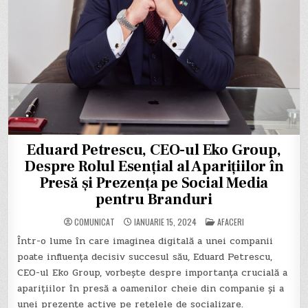
Eduard Petrescu, CEO-ul Eko Group,
Despre Rolul Esențial al Aparițiilor în
Presă și Prezența pe Social Media
pentru Branduri
POSTED
COMUNICAT
IANUARIE 15, 2024
AFACERI
IN
Într-o lume în care imaginea digitală a unei companii
poate influența decisiv succesul său, Eduard Petrescu,
CEO-ul Eko Group, vorbește despre importanța crucială a
aparițiilor în presă a oamenilor cheie din companie și a
unei prezențe active pe rețelele de socializare.