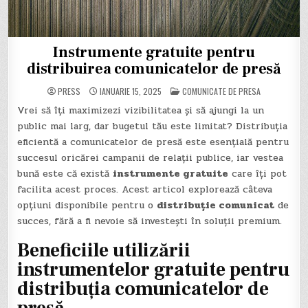
Instrumente gratuite pentru
distribuirea comunicatelor de presă
POSTED
PRESS
IANUARIE 15, 2025
COMUNICATE DE PRESA
IN
Vrei să îți maximizezi vizibilitatea și să ajungi la un
public mai larg, dar bugetul tău este limitat? Distribuția
eficientă a comunicatelor de presă este esențială pentru
succesul oricărei campanii de relații publice, iar vestea
bună este că există
instrumente gratuite
care îți pot
facilita acest proces. Acest articol explorează câteva
opțiuni disponibile pentru o
distribuție comunicat
de
succes, fără a fi nevoie să investești în soluții premium.
Beneficiile utilizării
instrumentelor gratuite pentru
distribuția comunicatelor de
presă