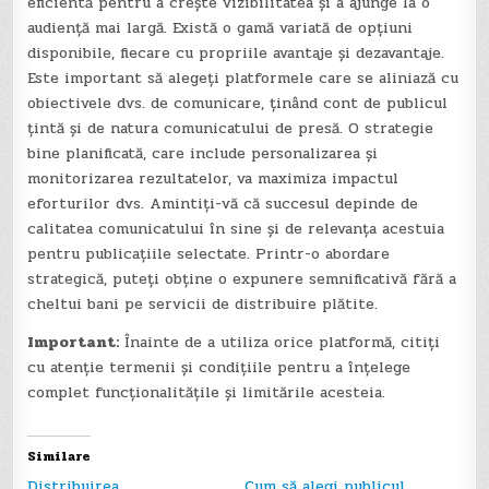
eficientă pentru a crește vizibilitatea și a ajunge la o
audiență mai largă. Există o gamă variată de opțiuni
disponibile, fiecare cu propriile avantaje și dezavantaje.
Este important să alegeți platformele care se aliniază cu
obiectivele dvs. de comunicare, ținând cont de publicul
țintă și de natura comunicatului de presă. O strategie
bine planificată, care include personalizarea și
monitorizarea rezultatelor, va maximiza impactul
eforturilor dvs. Amintiți-vă că succesul depinde de
calitatea comunicatului în sine și de relevanța acestuia
pentru publicațiile selectate. Printr-o abordare
strategică, puteți obține o expunere semnificativă fără a
cheltui bani pe servicii de distribuire plătite.
Important:
Înainte de a utiliza orice platformă, citiți
cu atenție termenii și condițiile pentru a înțelege
complet funcționalitățile și limitările acesteia.
Similare
Distribuirea
Cum să alegi publicul