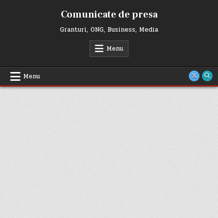
Skip
Comunicate de presa
to
content
Granturi, ONG, Business, Media
Menu
Menu