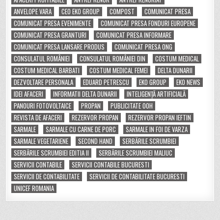
ANVELOPE VARA
CEO EKO GROUP
COMPOST
COMUNICAT PRESA
COMUNICAT PRESA EVENIMENTE
COMUNICAT PRESA FONDURI EUROPENE
COMUNICAT PRESA GRANTURI
COMUNICAT PRESA INFORMARE
COMUNICAT PRESA LANSARE PRODUS
COMUNICAT PRESA ONG
CONSULATUL ROMÂNIEI
CONSULATUL ROMÂNIEI DIN
COSTUM MEDICAL
COSTUM MEDICAL BARBATI
COSTUM MEDICAL FEMEI
DELTA DUNARII
DEZVOLTARE PERSONALA
EDUARD PETRESCU
EKO GROUP
EKO NEWS
IDEI AFACERI
INFORMATII DELTA DUNARII
INTELIGENȚĂ ARTIFICIALĂ
PANOURI FOTOVOLTAICE
PROPAN
PUBLICITATE OOH
REVISTA DE AFACERI
REZERVOR PROPAN
REZERVOR PROPAN IEFTIN
SARMALE
SARMALE CU CARNE DE PORC
SARMALE IN FOI DE VARZA
SARMALE VEGETARIENE
SECOND HAND
SERBĂRILE SCRUMBIEI
SERBĂRILE SCRUMBIEI EDITIA II
SERBĂRILE SCRUMBIEI MALIUC
SERVICII CONTABILE
SERVICII CONTABILE BUCURESTI
SERVICII DE CONTABILITATE
SERVICII DE CONTABILITATE BUCURESTI
UNICEF ROMANIA