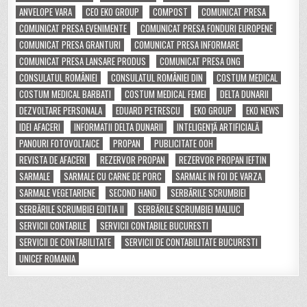
ANVELOPE VARA
CEO EKO GROUP
COMPOST
COMUNICAT PRESA
COMUNICAT PRESA EVENIMENTE
COMUNICAT PRESA FONDURI EUROPENE
COMUNICAT PRESA GRANTURI
COMUNICAT PRESA INFORMARE
COMUNICAT PRESA LANSARE PRODUS
COMUNICAT PRESA ONG
CONSULATUL ROMÂNIEI
CONSULATUL ROMÂNIEI DIN
COSTUM MEDICAL
COSTUM MEDICAL BARBATI
COSTUM MEDICAL FEMEI
DELTA DUNARII
DEZVOLTARE PERSONALA
EDUARD PETRESCU
EKO GROUP
EKO NEWS
IDEI AFACERI
INFORMATII DELTA DUNARII
INTELIGENȚĂ ARTIFICIALĂ
PANOURI FOTOVOLTAICE
PROPAN
PUBLICITATE OOH
REVISTA DE AFACERI
REZERVOR PROPAN
REZERVOR PROPAN IEFTIN
SARMALE
SARMALE CU CARNE DE PORC
SARMALE IN FOI DE VARZA
SARMALE VEGETARIENE
SECOND HAND
SERBĂRILE SCRUMBIEI
SERBĂRILE SCRUMBIEI EDITIA II
SERBĂRILE SCRUMBIEI MALIUC
SERVICII CONTABILE
SERVICII CONTABILE BUCURESTI
SERVICII DE CONTABILITATE
SERVICII DE CONTABILITATE BUCURESTI
UNICEF ROMANIA