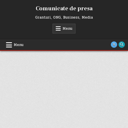
Skip
Comunicate de presa
to
content
Granturi, ONG, Business, Media
Menu
Menu