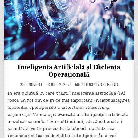
Inteligența Artificială și Eficiența
Operațională
POSTED
COMUNICAT
IULIE 2, 2023
INTELIGENTA ARTIFICIALA
IN
În era digitală în care trăim, inteligența artificială (IA)
joacă un rol din ce în ce mai important în îmbunătățirea
eficienței operaționale a diferitelor industrii și
organizații. Tehnologia avansată a inteligenței artificiale
a evoluat semnificativ în ultimii ani, aducând beneficii
semnificative în procesele de afaceri, optimizarea
resurselor și luarea deciziilor inteligente. În acest