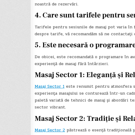
noastră de rezervări.
4. Care sunt tarifele pentru se
Tarifele pentru sesiunile de masaj pot varia în 
despre tarife, vă recomandăm să ne contactați 
5. Este necesară o programare
De obicei, este recomandată o programare în ava
experiență de masaj fără întârzieri.
Masaj Sector 1: Eleganță și R
Masaj Sector 1
este renumit pentru atmosfera sa u
experiența masajului se conturează într-un cadru
paletă variată de tehnici de masaj și abordări t
sector vibrant.
Masaj Sector 2: Tradiție și Re
Masaj Sector 2
păstrează o esență tradițională și