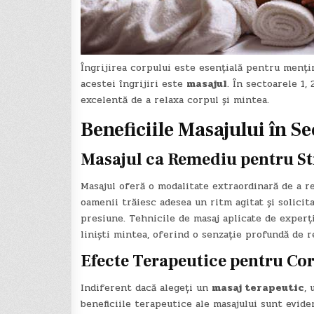
Îngrijirea corpului este esențială pentru menți
acestei îngrijiri este
masajul
. În sectoarele 1,
excelentă de a relaxa corpul și mintea.
Beneficiile Masajului în Se
Masajul ca Remediu pentru St
Masajul oferă o modalitate extraordinară de a 
oamenii trăiesc adesea un ritm agitat și solicit
presiune. Tehnicile de masaj aplicate de experți
liniști mintea, oferind o senzație profundă de re
Efecte Terapeutice pentru Cor
Indiferent dacă alegeți un
masaj terapeutic
, 
beneficiile terapeutice ale masajului sunt eviden