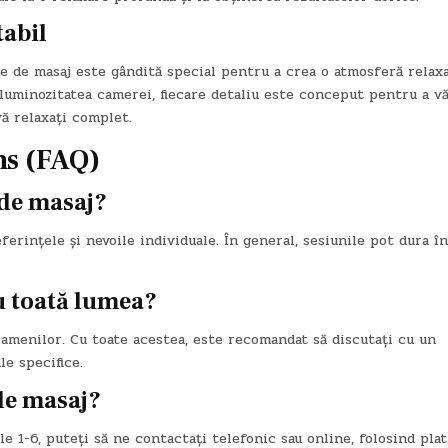
tabil
e de masaj este gândită special pentru a crea o atmosferă relaxa
luminozitatea camerei, fiecare detaliu este conceput pentru a vă
vă relaxați complet.
ns (FAQ)
 de masaj?
ferințele și nevoile individuale. În general, sesiunile pot dura î
ru toată lumea?
oamenilor. Cu toate acestea, este recomandat să discutați cu un
le specifice.
de masaj?
e 1-6, puteți să ne contactați telefonic sau online, folosind pla