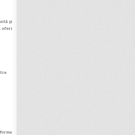
ntă și
 oferi
ntre
tforma