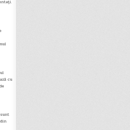
ntați.
e
smul
ul
ază cu
 de
 sunt
 din