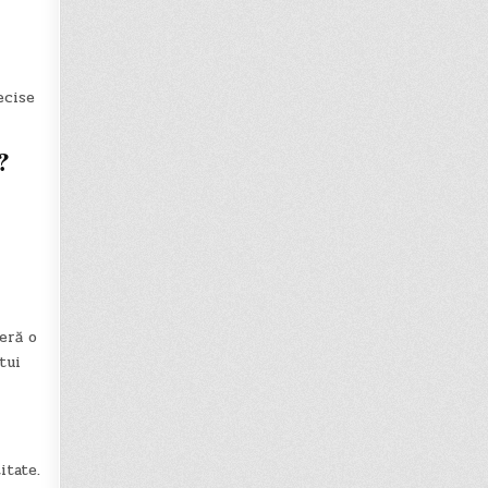
ecise
?
eră o
tui
itate.