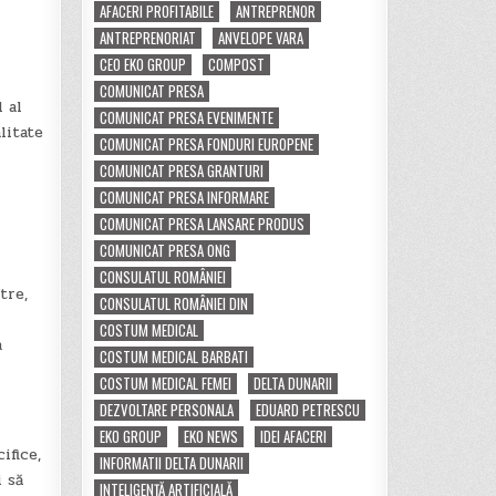
AFACERI PROFITABILE
ANTREPRENOR
ANTREPRENORIAT
ANVELOPE VARA
CEO EKO GROUP
COMPOST
COMUNICAT PRESA
 al
COMUNICAT PRESA EVENIMENTE
litate
COMUNICAT PRESA FONDURI EUROPENE
COMUNICAT PRESA GRANTURI
COMUNICAT PRESA INFORMARE
COMUNICAT PRESA LANSARE PRODUS
COMUNICAT PRESA ONG
CONSULATUL ROMÂNIEI
tre,
CONSULATUL ROMÂNIEI DIN
COSTUM MEDICAL
a
COSTUM MEDICAL BARBATI
COSTUM MEDICAL FEMEI
DELTA DUNARII
DEZVOLTARE PERSONALA
EDUARD PETRESCU
EKO GROUP
EKO NEWS
IDEI AFACERI
ifice,
INFORMATII DELTA DUNARII
i să
INTELIGENȚĂ ARTIFICIALĂ