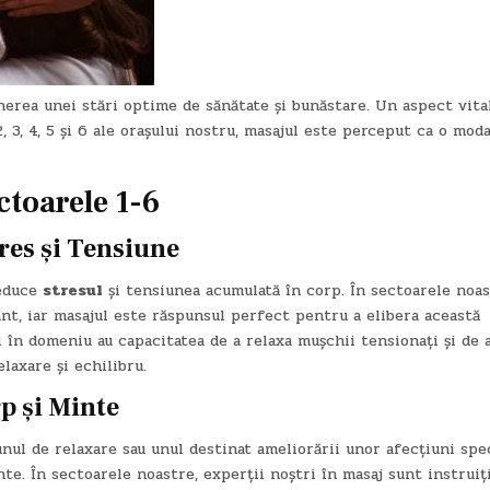
nerea unei stări optime de sănătate și bunăstare. Un aspect vital
 2, 3, 4, 5 și 6 ale orașului nostru, masajul este perceput ca o moda
ctoarele 1-6
res și Tensiune
reduce
stresul
și tensiunea acumulată în corp. În sectoarele noas
ant, iar masajul este răspunsul perfect pentru a elibera această
 în domeniu au capacitatea de a relaxa mușchii tensionați și de 
laxare și echilibru.
p și Minte
unul de relaxare sau unul destinat ameliorării unor afecțiuni spec
te. În sectoarele noastre, experții noștri în masaj sunt instruiț