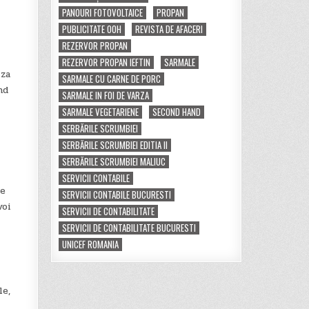
PANOURI FOTOVOLTAICE
PROPAN
PUBLICITATE OOH
REVISTA DE AFACERI
REZERVOR PROPAN
REZERVOR PROPAN IEFTIN
SARMALE
iza
SARMALE CU CARNE DE PORC
nd
SARMALE IN FOI DE VARZA
SARMALE VEGETARIENE
SECOND HAND
SERBĂRILE SCRUMBIEI
SERBĂRILE SCRUMBIEI EDITIA II
SERBĂRILE SCRUMBIEI MALIUC
SERVICII CONTABILE
de
SERVICII CONTABILE BUCURESTI
voi
SERVICII DE CONTABILITATE
SERVICII DE CONTABILITATE BUCURESTI
UNICEF ROMANIA
le,