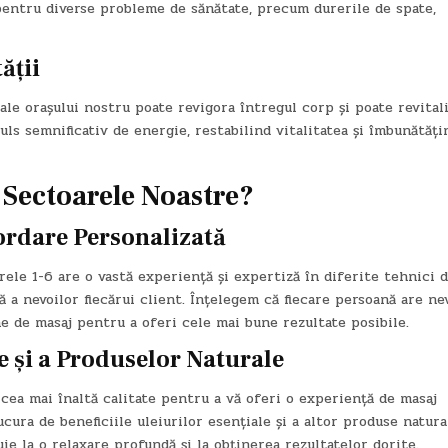
 pentru diverse probleme de sănătate, precum durerile de spate,
ății
ale orașului nostru poate revigora întregul corp și poate revital
ls semnificativ de energie, restabilind vitalitatea și îmbunătăți
 Sectoarele Noastre?
ordare Personalizată
ele 1-6 are o vastă experiență și expertiză în diferite tehnici 
 a nevoilor fiecărui client. Înțelegem că fiecare persoană are ne
ne de masaj pentru a oferi cele mai bune rezultate posibile.
e și a Produselor Naturale
cea mai înaltă calitate pentru a vă oferi o experiență de masaj
cura de beneficiile uleiurilor esențiale și a altor produse natura
e la o relaxare profundă și la obținerea rezultatelor dorite.