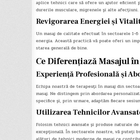
aplice tehnici care să ofere un ajutor eficient
durerile musculare, migrenele și alte afecțiuni.
Revigorarea Energiei și Vitalit
Un masaj de calitate efectuat în sectoarele 1-6 
energia. Această practică vă poate oferi un impu
starea generală de bine.
Ce Diferențiază Masajul în
Experiență Profesională și Ab
Echipa noastră de terapeuți în masaj din sectoar
masaj. Ne distingem prin abordarea personalizată
specifice și, prin urmare, adaptăm fiecare sesiu
Utilizarea Tehnicilor Avansat
Folosim tehnici avansate și produse naturale de 
excepțională. În sectoarele noastre, vă puteți bu
alături de tehnici moderne de masaj ce contribui