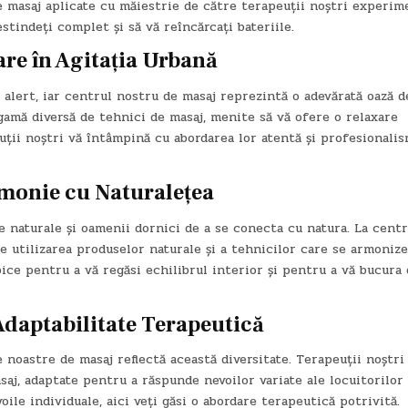
e masaj aplicate cu măiestrie de către terapeuții noștri experime
stindeți complet și să vă reîncărcați bateriile.
are în Agitația Urbană
alert, iar centrul nostru de masaj reprezintă o adevărată oază d
o gamă diversă de tehnici de masaj, menite să vă ofere o relaxare
uții noștri vă întâmpină cu abordarea lor atentă și profesionali
rmonie cu Naturalețea
 naturale și oamenii dornici de a se conecta cu natura. La centr
 utilizarea produselor naturale și a tehnicilor care se armonize
pice pentru a vă regăsi echilibrul interior și pentru a vă bucura
 Adaptabilitate Terapeutică
e noastre de masaj reflectă această diversitate. Terapeuții noștri
saj, adaptate pentru a răspunde nevoilor variate ale locuitorilor
ile individuale, aici veți găsi o abordare terapeutică potrivită.