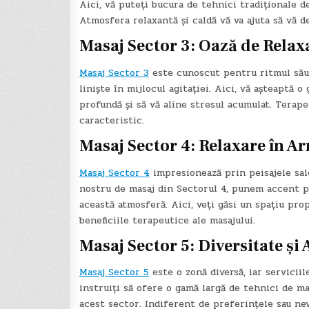
Aici, vă puteți bucura de tehnici tradiționale d
Atmosfera relaxantă și caldă vă va ajuta să vă de
Masaj Sector 3: Oază de Relax
Masaj Sector 3
este cunoscut pentru ritmul său 
liniște în mijlocul agitației. Aici, vă așteaptă 
profundă și să vă aline stresul acumulat. Terape
caracteristic.
Masaj Sector 4: Relaxare în A
Masaj Sector 4
impresionează prin peisajele sale
nostru de masaj din Sectorul 4, punem accent pe
această atmosferă. Aici, veți găsi un spațiu pro
beneficiile terapeutice ale masajului.
Masaj Sector 5: Diversitate și
Masaj Sector 5
este o zonă diversă, iar serviciil
instruiți să ofere o gamă largă de tehnici de ma
acest sector. Indiferent de preferințele sau nevo