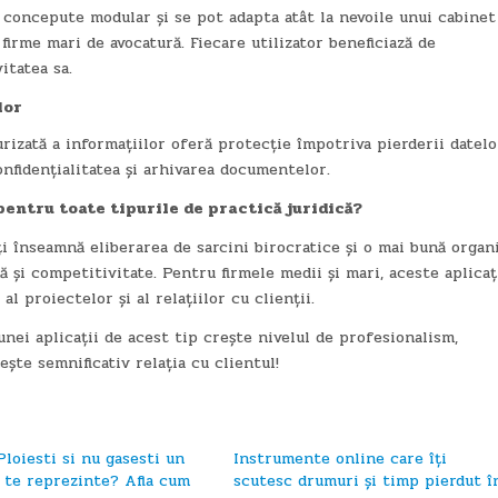
t concepute modular și se pot adapta atât la nevoile unui cabinet
 firme mari de avocatură. Fiecare utilizator beneficiază de
itatea sa.
lor
urizată a informațiilor oferă protecție împotriva pierderii datelo
nfidențialitatea și arhivarea documentelor.
pentru toate tipurile de practică juridică?
ți înseamnă eliberarea de sarcini birocratice și o mai bună organ
ă și competitivitate. Pentru firmele medii și mari, aceste aplicaț
 proiectelor și al relațiilor cu clienții.
nei aplicații de acest tip crește nivelul de profesionalism,
ște semnificativ relația cu clientul!
Ploiesti si nu gasesti un
Instrumente online care îți
a te reprezinte? Afla cum
scutesc drumuri și timp pierdut î