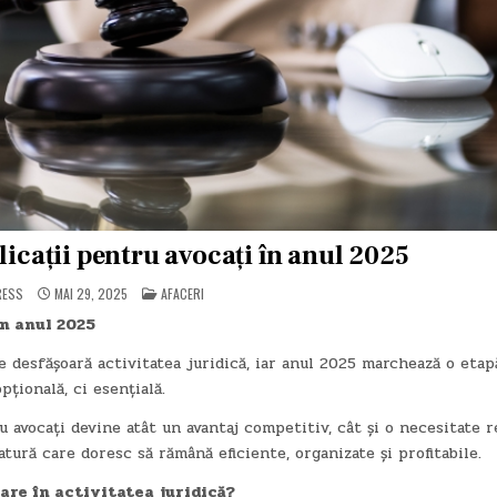
licații pentru avocați în anul 2025
POSTED
RESS
MAI 29, 2025
AFACERI
IN
în anul 2025
e desfășoară activitatea juridică, iar anul 2025 marchează o etap
țională, ci esențială.
u avocați devine atât un avantaj competitiv, cât și o necesitate r
tură care doresc să rămână eficiente, organizate și profitabile.
 are în activitatea juridică?