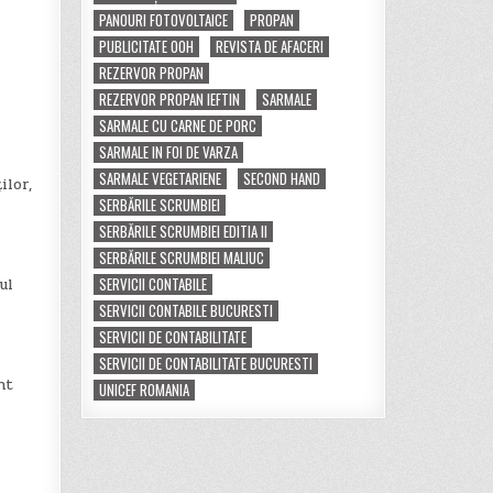
PANOURI FOTOVOLTAICE
PROPAN
PUBLICITATE OOH
REVISTA DE AFACERI
REZERVOR PROPAN
REZERVOR PROPAN IEFTIN
SARMALE
SARMALE CU CARNE DE PORC
SARMALE IN FOI DE VARZA
SARMALE VEGETARIENE
SECOND HAND
ilor,
SERBĂRILE SCRUMBIEI
SERBĂRILE SCRUMBIEI EDITIA II
SERBĂRILE SCRUMBIEI MALIUC
SERVICII CONTABILE
ul
SERVICII CONTABILE BUCURESTI
SERVICII DE CONTABILITATE
SERVICII DE CONTABILITATE BUCURESTI
nt
UNICEF ROMANIA