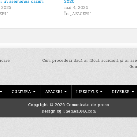
i in asemenea cazuri
2026
, 2025
mai 4, 2026
ERI”
În „AFACERI”
rcare
Cum procedezi dacă ai făcut accident și ai asi
Gen
CULTURA
AFACERI
LIFESTYLE
DIVERSE
Copyright © 2026 Comunicate de presa
Design by ThemesDNA.com