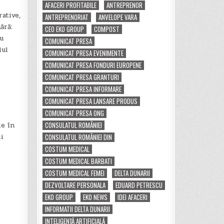
AFACERI PROFITABILE
ANTREPRENOR
ative,
ANTREPRENORIAT
ANVELOPE VARA
ără:
CEO EKO GROUP
COMPOST
u
COMUNICAT PRESA
lul
COMUNICAT PRESA EVENIMENTE
COMUNICAT PRESA FONDURI EUROPENE
COMUNICAT PRESA GRANTURI
COMUNICAT PRESA INFORMARE
COMUNICAT PRESA LANSARE PRODUS
COMUNICAT PRESA ONG
CONSULATUL ROMÂNIEI
ie în
ii
CONSULATUL ROMÂNIEI DIN
COSTUM MEDICAL
COSTUM MEDICAL BARBATI
COSTUM MEDICAL FEMEI
DELTA DUNARII
DEZVOLTARE PERSONALA
EDUARD PETRESCU
EKO GROUP
EKO NEWS
IDEI AFACERI
INFORMATII DELTA DUNARII
INTELIGENȚĂ ARTIFICIALĂ