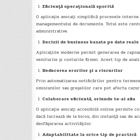
Eficiență operațională sporită
O aplicație avocați simplifică procesele interne 
managementului de documente. Totul este centra
administrative.
Decizii de business bazate pe date reale
Aplicațiile moderne permit generarea de rapoarte
veniturile și costurile firmei. Acest tip de anal
Reducerea erorilor și a riscurilor
Prin automatizarea notificărilor pentru termene
omisiunilor sau greșelilor care pot afecta cazuri
Colaborare eficientă, oriunde te-ai afla
O aplicație avocați accesibilă online permite co
dacă lucrează de la birou, din instanță sau de ac
desfășurarea activităților.
Adaptabilitate la orice tip de practică