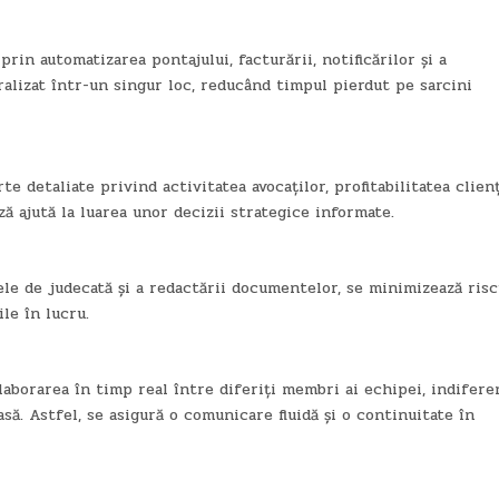
prin automatizarea pontajului, facturării, notificărilor și a
lizat într-un singur loc, reducând timpul pierdut pe sarcini
 detaliate privind activitatea avocaților, profitabilitatea clienț
iză ajută la luarea unor decizii strategice informate.
le de judecată și a redactării documentelor, se minimizează risc
le în lucru.
laborarea în timp real între diferiți membri ai echipei, indifere
asă. Astfel, se asigură o comunicare fluidă și o continuitate în