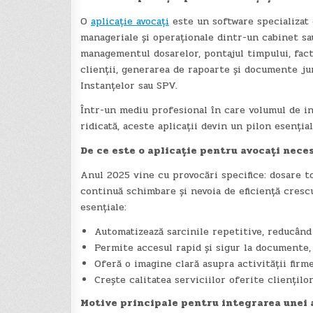
O
aplicație avocați
este un software specializat 
manageriale și operaționale dintr-un cabinet sau
managementul dosarelor, pontajul timpului, fact
clienții, generarea de rapoarte și documente j
Instanțelor sau SPV.
Într-un mediu profesional în care volumul de in
ridicată, aceste aplicații devin un pilon esenția
De ce este o aplicație pentru avocați nece
Anul 2025 vine cu provocări specifice: dosare to
continuă schimbare și nevoia de eficiență crescut
esențiale:
Automatizează sarcinile repetitive, reducând 
Permite accesul rapid și sigur la documente, 
Oferă o imagine clară asupra activității firme
Crește calitatea serviciilor oferite cliențil
Motive principale pentru integrarea unei 