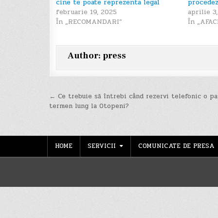
cine te poate reprezenta legal
procedez
februarie 19, 2025
aprilie 3
În „RECOMANDARI”
În „AFAC
Author:
press
Navigare
← Ce trebuie să întrebi când rezervi telefonic o pa
termen lung la Otopeni?
în
articole
HOME
SERVICII
COMUNICATE DE PRESA