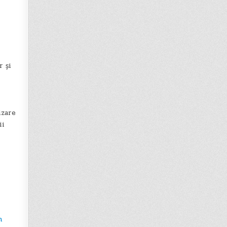
r și
izare
ii
n