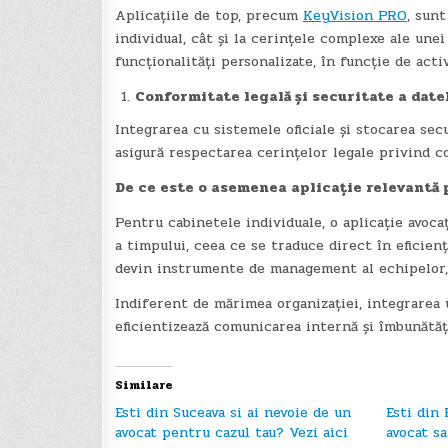
Aplicațiile de top, precum
KeyVision PRO
, sun
individual, cât și la cerințele complexe ale unei
funcționalități personalizate, în funcție de activ
Conformitate legală și securitate a date
Integrarea cu sistemele oficiale și stocarea sec
asigură respectarea cerințelor legale privind co
De ce este o asemenea aplicație relevantă 
Pentru cabinetele individuale, o aplicație avoca
a timpului, ceea ce se traduce direct în eficienț
devin instrumente de management al echipelor, al
Indiferent de mărimea organizației, integrarea u
eficientizează comunicarea internă și îmbunătățe
Similare
Esti din Suceava si ai nevoie de un
Esti din 
avocat pentru cazul tau? Vezi aici
avocat s