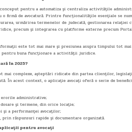
conceput pentru a automatiza și centraliza activitățile administr
 o firmă de avocatură. Printre funcționalitățile esențiale se num
urarea, urmărirea termenelor de judecată, gestionarea relației c
uridice, precum și integrarea cu platforme externe precum Porta
formații este tot mai mare și presiunea asupra timpului tot mai
l pentru buna funcționare a activității juridice.
sară în 2025?
t mai complexe, așteptări ridicate din partea clienților, legislaț
ă. În acest context, o aplicație avocați oferă o serie de benefic
erorile administrative;
dosare și termene, din orice locație;
i și a performanței avocaților;
or, prin răspunsuri rapide și documentare organizată.
aplicații pentru avocați