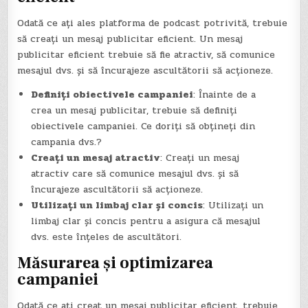
Odată ce ați ales platforma de podcast potrivită, trebuie
să creați un mesaj publicitar eficient. Un mesaj
publicitar eficient trebuie să fie atractiv, să comunice
mesajul dvs. și să încurajeze ascultătorii să acționeze.
Definiți obiectivele campaniei
: Înainte de a
crea un mesaj publicitar, trebuie să definiți
obiectivele campaniei. Ce doriți să obțineți din
campania dvs.?
Creați un mesaj atractiv
: Creați un mesaj
atractiv care să comunice mesajul dvs. și să
încurajeze ascultătorii să acționeze.
Utilizați un limbaj clar și concis
: Utilizați un
limbaj clar și concis pentru a asigura că mesajul
dvs. este înțeles de ascultători.
Măsurarea și optimizarea
campaniei
Odată ce ați creat un mesaj publicitar eficient, trebuie