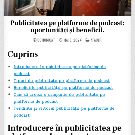
Publicitatea pe platforme de podcast:
oportunități și beneficii.
POSTED
COMUNICAT
MAI 3, 2024
AFACERI
IN
Cuprins
Introducere în publicitatea pe platforme de
podcast
Tipuri de publicitate pe platforme de podcast
Beneficiile publicității pe platforme de podcast
Cum să creezi o campanie de publicitate pe
platforme de podcast
Tendințe și viitorul publicității pe platforme de
podcast
Introducere în publicitatea pe