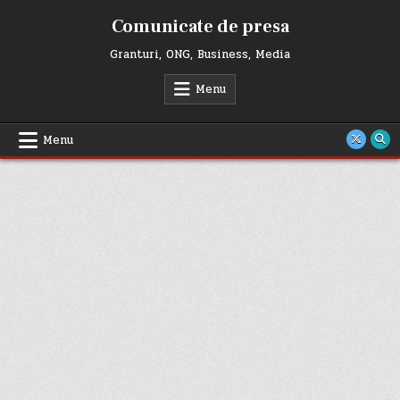
Skip
Comunicate de presa
to
content
Granturi, ONG, Business, Media
Menu
Menu