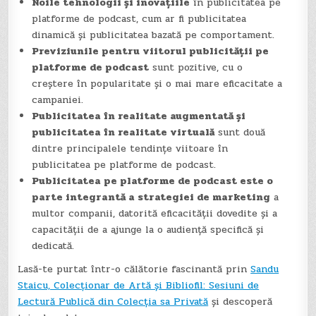
Noile tehnologii și inovațiile
în publicitatea pe
platforme de podcast, cum ar fi publicitatea
dinamică și publicitatea bazată pe comportament.
Previziunile pentru viitorul publicității pe
platforme de podcast
sunt pozitive, cu o
creștere în popularitate și o mai mare eficacitate a
campaniei.
Publicitatea în realitate augmentată și
publicitatea în realitate virtuală
sunt două
dintre principalele tendințe viitoare în
publicitatea pe platforme de podcast.
Publicitatea pe platforme de podcast este o
parte integrantă a strategiei de marketing
a
multor companii, datorită eficacității dovedite și a
capacității de a ajunge la o audiență specifică și
dedicată.
Lasă-te purtat într-o călătorie fascinantă prin
Sandu
Staicu, Colecționar de Artă și Bibliofil: Sesiuni de
Lectură Publică din Colecția sa Privată
și descoperă