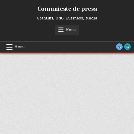
Skip
Comunicate de presa
to
content
Granturi, ONG, Business, Media
Menu
Menu