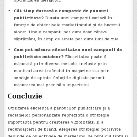
optimizarea mesajului.
Cât timp durează o campanie de panouri
publicitare?
Durata unei campanii variază în
funcție de obiectivele marketingului și de bugetul
alocat. Unele campanii pot dura doar câteva
săptămâni, în timp ce altele pot dura luni de zile.
Cum pot măsura eficacitatea unei campanii de
publicitate outdoor?
Eficacitatea poate fi
măsurată prin diverse metode, inclusiv prin
monitorizarea traficului în magazine sau prin
sondaje de opinie. Soluțiile digitale permit
măsurarea mai precisă a impactului.
Concluzie
Utilizarea eficientă a panourilor publicitare și a
reclamelor personalizate reprezintă o strategie
importantă pentru creșterea vizibilității și a
recunoașterii de brand. Alegerea strategiei potrivite
depinde de obiectivele de marketing, de publicul țintă și