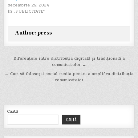
decembrie 29, 2024
În „PUBLICITATE”
Author:
press
Navigare
Diferențele între distribuția digitală și tradițională a
comunicatelor →
în
← Cum să folosești social media pentru a amplifica distribuția
articole
comunicatelor
Caută
CAUTĂ