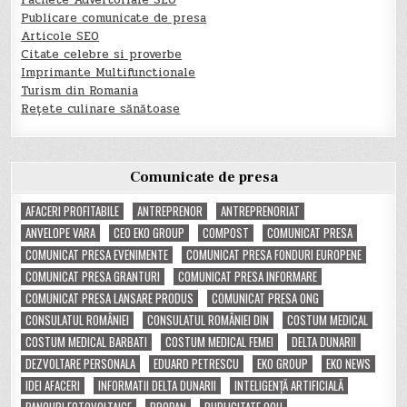
Pachete Advertoriale SEO
Publicare comunicate de presa
Articole SEO
Citate celebre si proverbe
Imprimante Multifunctionale
Turism din Romania
Rețete culinare sănătoase
Comunicate de presa
AFACERI PROFITABILE
ANTREPRENOR
ANTREPRENORIAT
ANVELOPE VARA
CEO EKO GROUP
COMPOST
COMUNICAT PRESA
COMUNICAT PRESA EVENIMENTE
COMUNICAT PRESA FONDURI EUROPENE
COMUNICAT PRESA GRANTURI
COMUNICAT PRESA INFORMARE
COMUNICAT PRESA LANSARE PRODUS
COMUNICAT PRESA ONG
CONSULATUL ROMÂNIEI
CONSULATUL ROMÂNIEI DIN
COSTUM MEDICAL
COSTUM MEDICAL BARBATI
COSTUM MEDICAL FEMEI
DELTA DUNARII
DEZVOLTARE PERSONALA
EDUARD PETRESCU
EKO GROUP
EKO NEWS
IDEI AFACERI
INFORMATII DELTA DUNARII
INTELIGENȚĂ ARTIFICIALĂ
PANOURI FOTOVOLTAICE
PROPAN
PUBLICITATE OOH