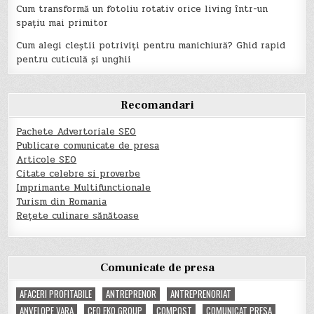
Cum transformă un fotoliu rotativ orice living într-un
spațiu mai primitor
Cum alegi cleștii potriviți pentru manichiură? Ghid rapid
pentru cuticulă și unghii
Recomandari
Pachete Advertoriale SEO
Publicare comunicate de presa
Articole SEO
Citate celebre si proverbe
Imprimante Multifunctionale
Turism din Romania
Rețete culinare sănătoase
Comunicate de presa
AFACERI PROFITABILE
ANTREPRENOR
ANTREPRENORIAT
ANVELOPE VARA
CEO EKO GROUP
COMPOST
COMUNICAT PRESA