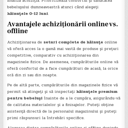
finaliza achiziția. Prioritizează confortul și sănătatea
bebelușului dumneavoastră atunci când alegeți
hăinuțele 0-12 luni
.
Avantajele achiziționării online vs.
offline
Achiziționarea de
seturi complete de hăinuțe
online
vă oferă acces la o gamă mai vastă de produse și prețuri
competitive, comparativ cu achiziționarea din
magazinele fizice. De asemenea, cumpărăturile online vă
oferă confortul de a face cumpărături de acasă, la orice
oră din zi sau din noapte.
Pe de altă parte, cumpărăturile din magazinele fizice vă
permit să atingeți și să inspectați
hăinuțele premium
pentru bebeluși
înainte de a le cumpăra, asigurându-vă
de calitatea materialelor și a finisajelor. Puteți obține
asistență directă de la personalul magazinului și puteți
primi răspunsuri la întrebări specifice.
Alegerea dintre cumpărăturile online și offline depinde