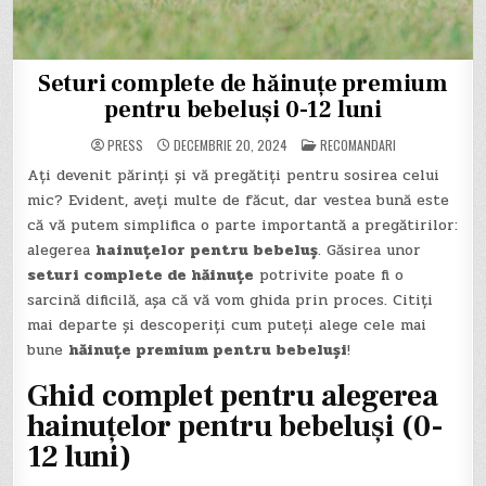
Seturi complete de hăinuțe premium
pentru bebeluși 0-12 luni
POSTED
PRESS
DECEMBRIE 20, 2024
RECOMANDARI
IN
Ați devenit părinți și vă pregătiți pentru sosirea celui
mic? Evident, aveți multe de făcut, dar vestea bună este
că vă putem simplifica o parte importantă a pregătirilor:
alegerea
hainuțelor pentru bebeluș
. Găsirea unor
seturi complete de hăinuțe
potrivite poate fi o
sarcină dificilă, așa că vă vom ghida prin proces. Citiți
mai departe și descoperiți cum puteți alege cele mai
bune
hăinuțe premium pentru bebeluși
!
Ghid complet pentru alegerea
hainuțelor pentru bebeluși (0-
12 luni)