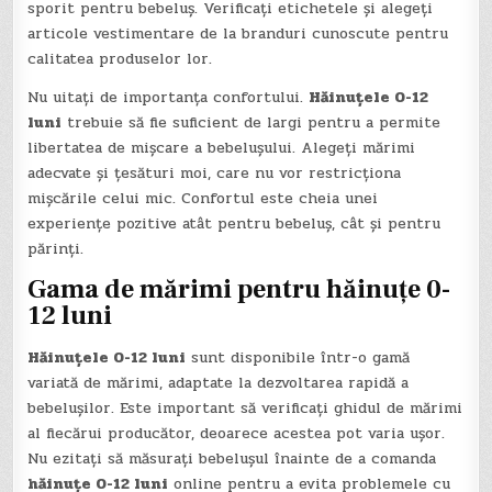
sporit pentru bebeluș. Verificați etichetele și alegeți
articole vestimentare de la branduri cunoscute pentru
calitatea produselor lor.
Nu uitați de importanța confortului.
Hăinuțele 0-12
luni
trebuie să fie suficient de largi pentru a permite
libertatea de mișcare a bebelușului. Alegeți mărimi
adecvate și țesături moi, care nu vor restricționa
mișcările celui mic. Confortul este cheia unei
experiențe pozitive atât pentru bebeluș, cât și pentru
părinți.
Gama de mărimi pentru hăinuțe 0-
12 luni
Hăinuțele 0-12 luni
sunt disponibile într-o gamă
variată de mărimi, adaptate la dezvoltarea rapidă a
bebelușilor. Este important să verificați ghidul de mărimi
al fiecărui producător, deoarece acestea pot varia ușor.
Nu ezitați să măsurați bebelușul înainte de a comanda
hăinuțe 0-12 luni
online pentru a evita problemele cu