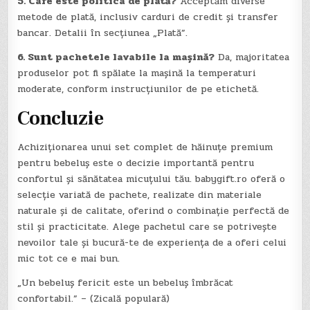
5. Care este politica de plată?
Acceptăm diverse
metode de plată, inclusiv carduri de credit și transfer
bancar. Detalii în secțiunea „Plată”.
6. Sunt pachetele lavabile la mașină?
Da, majoritatea
produselor pot fi spălate la mașină la temperaturi
moderate, conform instrucțiunilor de pe etichetă.
Concluzie
Achiziționarea unui set complet de hăinuțe premium
pentru bebeluș este o decizie importantă pentru
confortul și sănătatea micuțului tău. babygift.ro oferă o
selecție variată de pachete, realizate din materiale
naturale și de calitate, oferind o combinație perfectă de
stil și practicitate. Alege pachetul care se potrivește
nevoilor tale și bucură-te de experiența de a oferi celui
mic tot ce e mai bun.
„Un bebeluș fericit este un bebeluș îmbrăcat
confortabil.” – (Zicală populară)