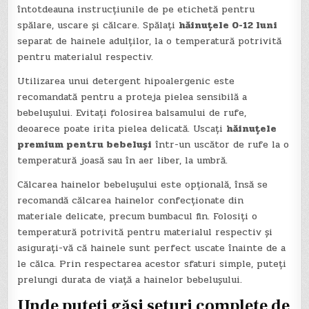
întotdeauna instrucțiunile de pe etichetă pentru
spălare, uscare și călcare. Spălați
hăinuțele 0-12 luni
separat de hainele adulților, la o temperatură potrivită
pentru materialul respectiv.
Utilizarea unui detergent hipoalergenic este
recomandată pentru a proteja pielea sensibilă a
bebelușului. Evitați folosirea balsamului de rufe,
deoarece poate irita pielea delicată. Uscați
hăinuțele
premium pentru bebeluși
într-un uscător de rufe la o
temperatură joasă sau în aer liber, la umbră.
Călcarea hainelor bebelușului este opțională, însă se
recomandă călcarea hainelor confecționate din
materiale delicate, precum bumbacul fin. Folosiți o
temperatură potrivită pentru materialul respectiv și
asigurați-vă că hainele sunt perfect uscate înainte de a
le călca. Prin respectarea acestor sfaturi simple, puteți
prelungi durata de viață a hainelor bebelușului.
Unde puteți găsi seturi complete de