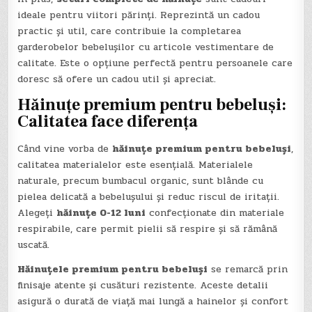
ideale pentru viitori părinți. Reprezintă un cadou
practic și util, care contribuie la completarea
garderobelor bebelușilor cu articole vestimentare de
calitate. Este o opțiune perfectă pentru persoanele care
doresc să ofere un cadou util și apreciat.
Hăinuțe premium pentru bebeluși:
Calitatea face diferența
Când vine vorba de
hăinuțe premium pentru bebeluși
,
calitatea materialelor este esențială. Materialele
naturale, precum bumbacul organic, sunt blânde cu
pielea delicată a bebelușului și reduc riscul de iritații.
Alegeți
hăinuțe 0-12 luni
confecționate din materiale
respirabile, care permit pielii să respire și să rămână
uscată.
Hăinuțele premium pentru bebeluși
se remarcă prin
finisaje atente și cusături rezistente. Aceste detalii
asigură o durată de viață mai lungă a hainelor și confort