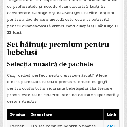
de preferințele și nevoile dumneavoastră. Luați în
considerare avantajele și dezavantajele fiecărei opțiuni
pentru a decide care metodă este cea mai potrivită
pentru dumneavoastră atunci când cumpărați
hăinuțe 0-
12 luni
.
Set hăinuțe premium pentru
bebeluși
Selecția noastră de pachete
Cauți cadoul perfect pentru un nou-născut? Alege
dintre pachetele noastre premium, create cu grijă
pentru confortul și siguranța bebelușului tău. Fiecare
produs este atent selectat, oferind calitate superioară și
design atractiv.
Produs
Descriere
Link
Pachet
Un set complet pentru o noapte
Aici