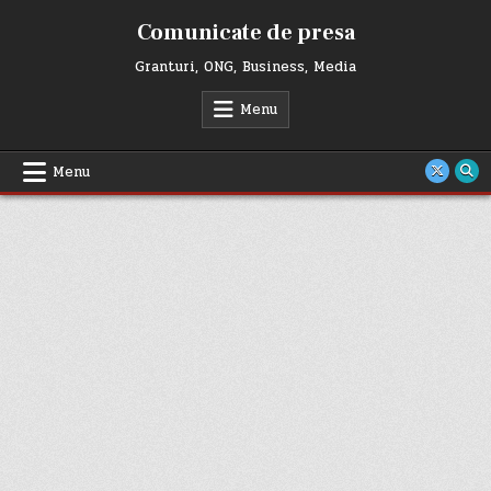
Skip
Comunicate de presa
to
content
Granturi, ONG, Business, Media
Menu
Menu