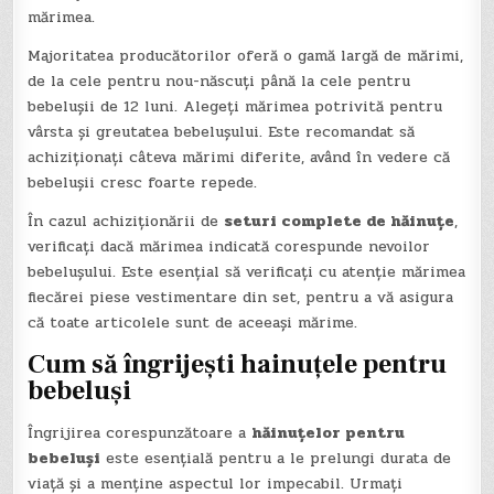
mărimea.
Majoritatea producătorilor oferă o gamă largă de mărimi,
de la cele pentru nou-născuți până la cele pentru
bebelușii de 12 luni. Alegeți mărimea potrivită pentru
vârsta și greutatea bebelușului. Este recomandat să
achiziționați câteva mărimi diferite, având în vedere că
bebelușii cresc foarte repede.
În cazul achiziționării de
seturi complete de hăinuțe
,
verificați dacă mărimea indicată corespunde nevoilor
bebelușului. Este esențial să verificați cu atenție mărimea
fiecărei piese vestimentare din set, pentru a vă asigura
că toate articolele sunt de aceeași mărime.
Cum să îngrijești hainuțele pentru
bebeluși
Îngrijirea corespunzătoare a
hăinuțelor pentru
bebeluși
este esențială pentru a le prelungi durata de
viață și a menține aspectul lor impecabil. Urmați