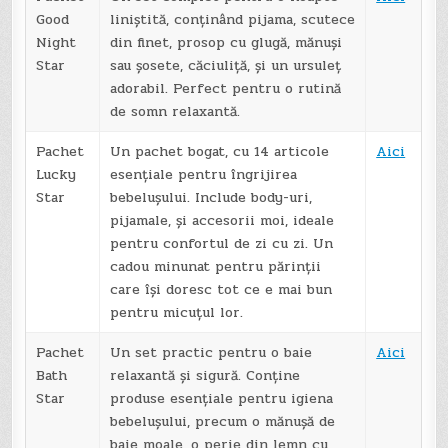
Good
liniștită, conținând pijama, scutece
Night
din finet, prosop cu glugă, mănuși
Star
sau șosete, căciuliță, și un ursuleț
adorabil. Perfect pentru o rutină
de somn relaxantă.
Pachet
Un pachet bogat, cu 14 articole
Aici
Lucky
esențiale pentru îngrijirea
Star
bebelușului. Include body-uri,
pijamale, și accesorii moi, ideale
pentru confortul de zi cu zi. Un
cadou minunat pentru părinții
care își doresc tot ce e mai bun
pentru micuțul lor.
Pachet
Un set practic pentru o baie
Aici
Bath
relaxantă și sigură. Conține
Star
produse esențiale pentru igiena
bebelușului, precum o mănușă de
baie moale, o perie din lemn cu