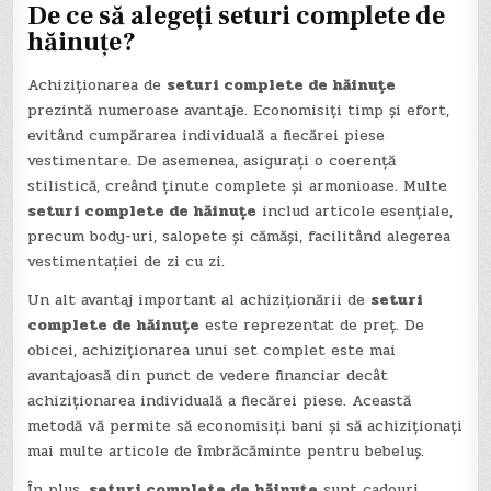
De ce să alegeți seturi complete de
hăinuțe?
Achiziționarea de
seturi complete de hăinuțe
prezintă numeroase avantaje. Economisiți timp și efort,
evitând cumpărarea individuală a fiecărei piese
vestimentare. De asemenea, asigurați o coerență
stilistică, creând ținute complete și armonioase. Multe
seturi complete de hăinuțe
includ articole esențiale,
precum body-uri, salopete și cămăși, facilitând alegerea
vestimentației de zi cu zi.
Un alt avantaj important al achiziționării de
seturi
complete de hăinuțe
este reprezentat de preț. De
obicei, achiziționarea unui set complet este mai
avantajoasă din punct de vedere financiar decât
achiziționarea individuală a fiecărei piese. Această
metodă vă permite să economisiți bani și să achiziționați
mai multe articole de îmbrăcăminte pentru bebeluș.
În plus,
seturi complete de hăinuțe
sunt cadouri