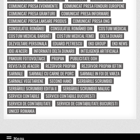
COMUNICAT PRESA EVENIMENTE
COMUNICAT PRESA FONDURI EUROPENE
COMUNICAT PRESA GRANTURI
COMUNICAT PRESA INFORMARE
COMUNICAT PRESA LANSARE PRODUS
COMUNICAT PRESA ONG
CONSULATUL ROMÂNIEI
CONSULATUL ROMÂNIEI DIN
COSTUM MEDICAL
COSTUM MEDICAL BARBATI
COSTUM MEDICAL FEMEI
DELTA DUNARII
DEZVOLTARE PERSONALA
EDUARD PETRESCU
EKO GROUP
EKO NEWS
IDEI AFACERI
INFORMATII DELTA DUNARII
INTELIGENȚĂ ARTIFICIALĂ
PANOURI FOTOVOLTAICE
PROPAN
PUBLICITATE OOH
REVISTA DE AFACERI
REZERVOR PROPAN
REZERVOR PROPAN IEFTIN
SARMALE
SARMALE CU CARNE DE PORC
SARMALE IN FOI DE VARZA
SARMALE VEGETARIENE
SECOND HAND
SERBĂRILE SCRUMBIEI
SERBĂRILE SCRUMBIEI EDITIA II
SERBĂRILE SCRUMBIEI MALIUC
SERVICII CONTABILE
SERVICII CONTABILE BUCURESTI
SERVICII DE CONTABILITATE
SERVICII DE CONTABILITATE BUCURESTI
UNICEF ROMANIA
Menu