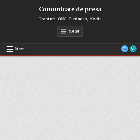
Skip
Comunicate de presa
to
content
Granturi, ONG, Business, Media
Menu
Menu