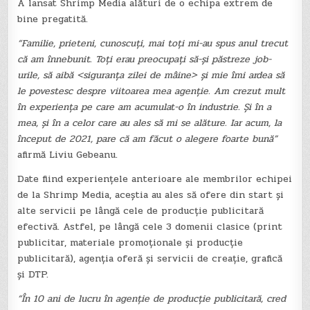
A lansat Shrimp Media alături de o echipa extrem de
bine pregatită.
“Familie, prieteni, cunoscuți, mai toți mi-au spus anul trecut
că am înnebunit. Toți erau preocupați să-și păstreze job-
urile, să aibă <siguranța zilei de mâine> și mie îmi ardea să
le povestesc despre viitoarea mea agenție. Am crezut mult
în experiența pe care am acumulat-o în industrie. Și în a
mea, și în a celor care au ales să mi se alăture. Iar acum, la
început de 2021, pare că am făcut o alegere foarte bună”
afirmă Liviu Gebeanu.
Date fiind experiențele anterioare ale membrilor echipei
de la Shrimp Media, aceștia au ales să ofere din start și
alte servicii pe lângă cele de producție publicitară
efectivă. Astfel, pe lângă cele 3 domenii clasice (print
publicitar, materiale promoționale și producție
publicitară), agenția oferă și servicii de creație, grafică
și DTP.
“În 10 ani de lucru în agenție de producție publicitară, cred