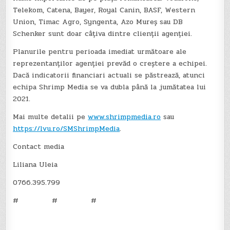
Telekom, Catena, Bayer, Royal Canin, BASF, Western
Union, Timac Agro, Syngenta, Azo Mureș sau DB
Schenker sunt doar câțiva dintre clienții agenției.
Planurile pentru perioada imediat următoare ale
reprezentanților agenției prevăd o creștere a echipei.
Dacă indicatorii financiari actuali se păstrează, atunci
echipa Shrimp Media se va dubla până la jumătatea lui
2021.
Mai multe detalii pe
www.shrimpmedia.ro
sau
https://lvu.ro/SMShrimpMedia
.
Contact media
Liliana Uleia
0766.395.799
# # #
Post