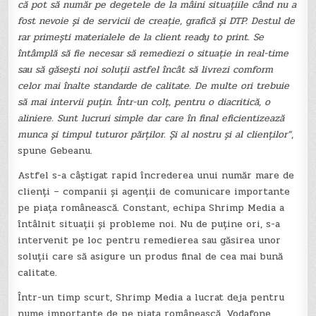
că pot să număr pe degetele de la mâini situațiile când nu a
fost nevoie și de servicii de creație, grafică și DTP. Destul de
rar primești materialele de la client ready to print. Se
întâmplă să fie necesar să remediezi o situație in real-time
sau să găsești noi soluții astfel încât să livrezi comform
celor mai înalte standarde de calitate. De multe ori trebuie
să mai intervii puțin. Într-un colț, pentru o diacritică, o
aliniere. Sunt lucruri simple dar care în final eficientizează
munca și timpul tuturor părților. Și al nostru și al clienților”
,
spune Gebeanu.
Astfel s-a câștigat rapid încrederea unui număr mare de
clienți – companii și agenții de comunicare importante
pe piața românească. Constant, echipa Shrimp Media a
întâlnit situații și probleme noi. Nu de puține ori, s-a
intervenit pe loc pentru remedierea sau găsirea unor
soluții care să asigure un produs final de cea mai bună
calitate.
Într-un timp scurt, Shrimp Media a lucrat deja pentru
nume importante de pe piața românească. Vodafone,