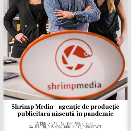
Shrimp Media – agenție de producție
publicitară născută în pandemie
COMUNICAT
FEBRUARIE 2, 2021
POSTED
AFACERI
,
BUSINESS
,
COMUNICAT
,
PUBLICITATE
IN