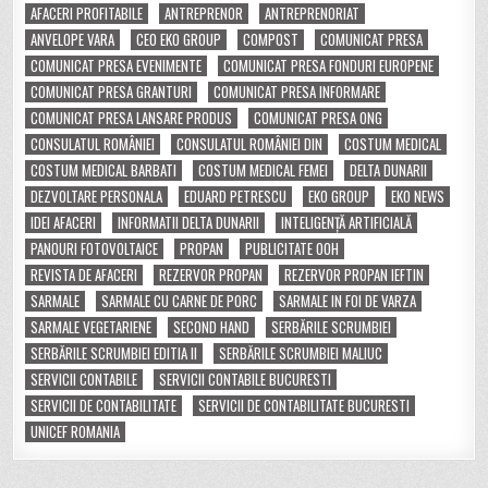
AFACERI PROFITABILE
ANTREPRENOR
ANTREPRENORIAT
ANVELOPE VARA
CEO EKO GROUP
COMPOST
COMUNICAT PRESA
COMUNICAT PRESA EVENIMENTE
COMUNICAT PRESA FONDURI EUROPENE
COMUNICAT PRESA GRANTURI
COMUNICAT PRESA INFORMARE
COMUNICAT PRESA LANSARE PRODUS
COMUNICAT PRESA ONG
CONSULATUL ROMÂNIEI
CONSULATUL ROMÂNIEI DIN
COSTUM MEDICAL
COSTUM MEDICAL BARBATI
COSTUM MEDICAL FEMEI
DELTA DUNARII
DEZVOLTARE PERSONALA
EDUARD PETRESCU
EKO GROUP
EKO NEWS
IDEI AFACERI
INFORMATII DELTA DUNARII
INTELIGENȚĂ ARTIFICIALĂ
PANOURI FOTOVOLTAICE
PROPAN
PUBLICITATE OOH
REVISTA DE AFACERI
REZERVOR PROPAN
REZERVOR PROPAN IEFTIN
SARMALE
SARMALE CU CARNE DE PORC
SARMALE IN FOI DE VARZA
SARMALE VEGETARIENE
SECOND HAND
SERBĂRILE SCRUMBIEI
SERBĂRILE SCRUMBIEI EDITIA II
SERBĂRILE SCRUMBIEI MALIUC
SERVICII CONTABILE
SERVICII CONTABILE BUCURESTI
SERVICII DE CONTABILITATE
SERVICII DE CONTABILITATE BUCURESTI
UNICEF ROMANIA