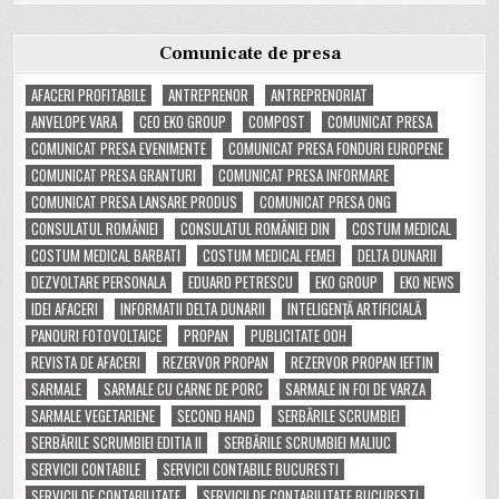
Comunicate de presa
AFACERI PROFITABILE
ANTREPRENOR
ANTREPRENORIAT
ANVELOPE VARA
CEO EKO GROUP
COMPOST
COMUNICAT PRESA
COMUNICAT PRESA EVENIMENTE
COMUNICAT PRESA FONDURI EUROPENE
COMUNICAT PRESA GRANTURI
COMUNICAT PRESA INFORMARE
COMUNICAT PRESA LANSARE PRODUS
COMUNICAT PRESA ONG
CONSULATUL ROMÂNIEI
CONSULATUL ROMÂNIEI DIN
COSTUM MEDICAL
COSTUM MEDICAL BARBATI
COSTUM MEDICAL FEMEI
DELTA DUNARII
DEZVOLTARE PERSONALA
EDUARD PETRESCU
EKO GROUP
EKO NEWS
IDEI AFACERI
INFORMATII DELTA DUNARII
INTELIGENȚĂ ARTIFICIALĂ
PANOURI FOTOVOLTAICE
PROPAN
PUBLICITATE OOH
REVISTA DE AFACERI
REZERVOR PROPAN
REZERVOR PROPAN IEFTIN
SARMALE
SARMALE CU CARNE DE PORC
SARMALE IN FOI DE VARZA
SARMALE VEGETARIENE
SECOND HAND
SERBĂRILE SCRUMBIEI
SERBĂRILE SCRUMBIEI EDITIA II
SERBĂRILE SCRUMBIEI MALIUC
SERVICII CONTABILE
SERVICII CONTABILE BUCURESTI
SERVICII DE CONTABILITATE
SERVICII DE CONTABILITATE BUCURESTI