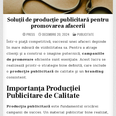
Soluții de producție publicitară pentru
promovarea afacerii
POSTED
PRESS
DECEMBRIE 20, 2024
PUBLICITATE
IN
Într-o piață competitivă, succesul unei afaceri depinde
în mare măsură de vizibilitatea sa. Pentru a atrage
clienți și a construi o imagine puternică,
campaniile
de promovare
eficiente sunt esențiale. Acest lucru se
realizează printr-o strategie bine definită, care include
o
producție publicitară
de calitate și un
branding
consistent.
Importanța Producției
Publicitare de Calitate
Producția publicitară
este fundamentul oricărei
campanii de succes. Un material publicitar bine realizat,