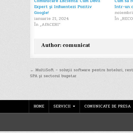
Comunicare Eficientă: Cum Devii
Cum să f
Expert și Influentezi Pozitiv
într-un 
Google!
noiembri
ianuarie 21, 2024
În „REC
În „AFACERI”
Author:
comunicat
Navigare
← MultiSoft – soluții software pentru hoteluri, rest
SPA și sectorul bugetar
în
articole
HOME
SERVICII
COMUNICATE DE PRESA