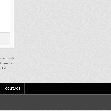
tr-o nouă
țional și
uitat →
CONTACT