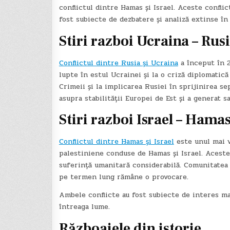
conflictul dintre Hamas și Israel. Aceste conflic
fost subiecte de dezbatere și analiză extinse în
Stiri razboi Ucraina – Rus
Conflictul dintre Rusia și Ucraina
a început în 2
lupte în estul Ucrainei și la o criză diplomatică
Crimeii și la implicarea Rusiei în sprijinirea se
asupra stabilității Europei de Est și a generat 
Stiri razboi Israel – Hama
Conflictul dintre Hamas și Israel
este unul mai v
palestiniene conduse de Hamas și Israel. Aceste 
suferință umanitară considerabilă. Comunitatea 
pe termen lung rămâne o provocare.
Ambele conflicte au fost subiecte de interes majo
întreaga lume.
Războaiele din istorie