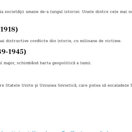
ția societății umane de-a lungul istoriei. Unele dintre cele mai n
-1918)
i distructive conflicte din istorie, cu milioane de victime.
39-1945)
l major, schimbând harta geopolitică a lumii.
re Statele Unite și Uniunea Sovietică, care putea să escaladeze 