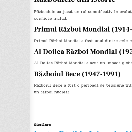
Războaiele au jucat un rol semnificativ în evolu
conflicte includ:
Primul Război Mondial (1914
Primul Război Mondial a fost unul dintre cele ma
Al Doilea Război Mondial (19
Al Doilea Război Mondial a avut un impact globa
Războiul Rece (1947-1991)
Războiul Rece a fost o perioadă de tensiune înt
un război nuclear.
Navigare
în
articole
Similare