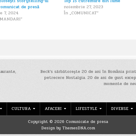
olosești storytelling-ul
Top 15 cutremure din lume
comunicat de presă
noiembrie 27, 2023
e 7, 2024
În „COMUNICAT”
OMANDARI”
aurante,
Beck’s sărbătorește 20 de ani în România prin
petrecere Nostalgia. 20 de ani de gust excep
momente de ne
CULTURA
AFACERI
LIFESTYLE
DIVERSE
Copyright © 2026 Comunicate de presa
Design by ThemesDNA.com