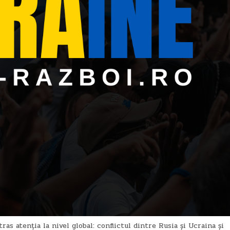
ras atenția la nivel global: conflictul dintre Rusia și Ucraina și