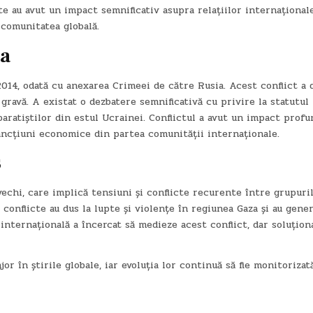
te au avut un impact semnificativ asupra relațiilor internaționale
 comunitatea globală.
ia
014, odată cu anexarea Crimeei de către Rusia. Acest conflict a 
 gravă. A existat o dezbatere semnificativă cu privire la statutul
paratiștilor din estul Ucrainei. Conflictul a avut un impact profu
sancțiuni economice din partea comunității internaționale.
s
echi, care implică tensiuni și conflicte recurente între grupuri
conflicte au dus la lupte și violențe în regiunea Gaza și au gene
internațională a încercat să medieze acest conflict, dar soluțion
r în știrile globale, iar evoluția lor continuă să fie monitorizat