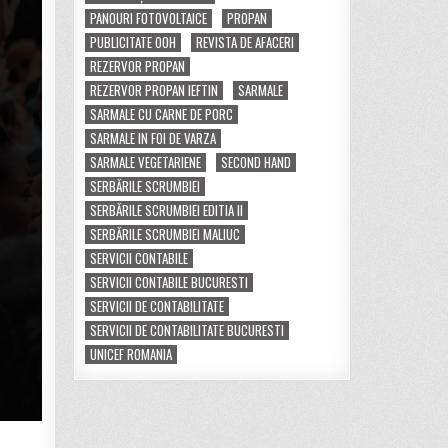
PANOURI FOTOVOLTAICE
PROPAN
PUBLICITATE OOH
REVISTA DE AFACERI
REZERVOR PROPAN
REZERVOR PROPAN IEFTIN
SARMALE
SARMALE CU CARNE DE PORC
SARMALE IN FOI DE VARZA
SARMALE VEGETARIENE
SECOND HAND
SERBĂRILE SCRUMBIEI
SERBĂRILE SCRUMBIEI EDITIA II
SERBĂRILE SCRUMBIEI MALIUC
SERVICII CONTABILE
SERVICII CONTABILE BUCURESTI
SERVICII DE CONTABILITATE
SERVICII DE CONTABILITATE BUCURESTI
UNICEF ROMANIA