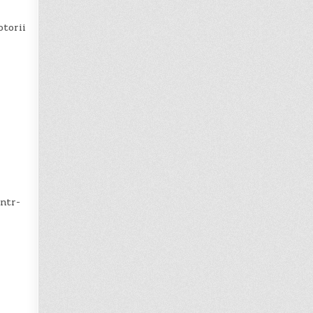
otorii
într-