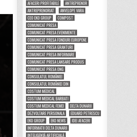
AFACERI PROFITABILE
ANTREPRENOR
ANTREPRENORIAT
ANVELOPE VARA
CEO EKO GROUP
COMPOST
COMUNICAT PRESA
COMUNICAT PRESA EVENIMENTE
COMUNICAT PRESA FONDURI EUROPENE
COMUNICAT PRESA GRANTURI
COMUNICAT PRESA INFORMARE
COMUNICAT PRESA LANSARE PRODUS
COMUNICAT PRESA ONG
CONSULATUL ROMÂNIEI
CONSULATUL ROMÂNIEI DIN
COSTUM MEDICAL
COSTUM MEDICAL BARBATI
COSTUM MEDICAL FEMEI
DELTA DUNARII
DEZVOLTARE PERSONALA
EDUARD PETRESCU
EKO GROUP
EKO NEWS
IDEI AFACERI
INFORMATII DELTA DUNARII
INTELIGENȚĂ ARTIFICIALĂ