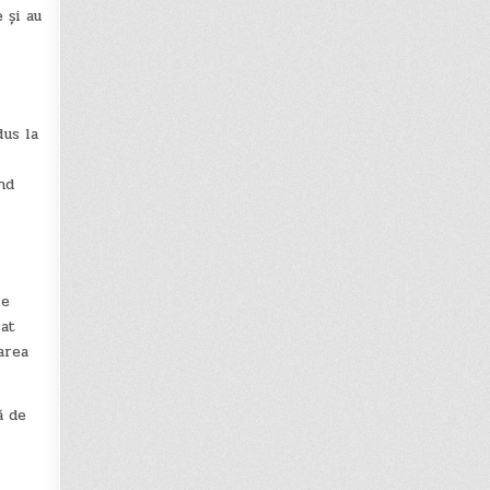
 și au
dus la
nd
le
rat
area
ă de