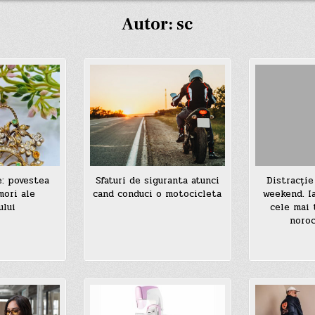
Autor:
sc
: povestea
Sfaturi de siguranta atunci
Distracție
mori ale
cand conduci o motocicleta
weekend. Ia
ului
cele mai 
noroc