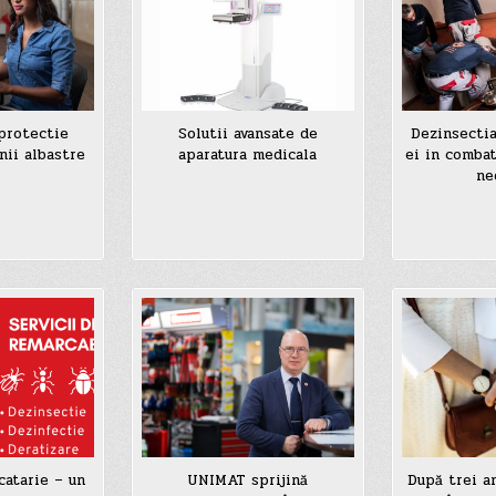
protectie
Solutii avansate de
Dezinsecti
nii albastre
aparatura medicala
ei in comba
ne
catarie – un
UNIMAT sprijină
După trei a