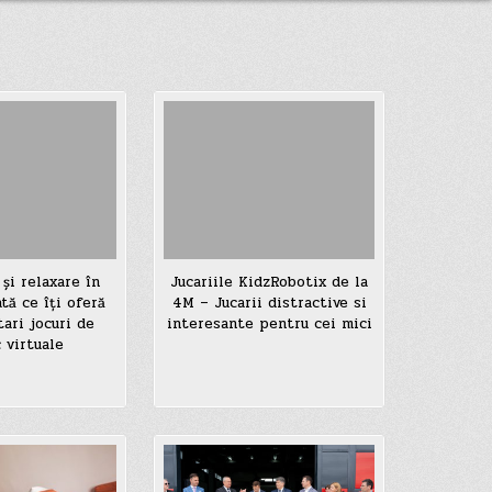
 și relaxare în
Jucariile KidzRobotix de la
tă ce îți oferă
4M – Jucarii distractive si
tari jocuri de
interesante pentru cei mici
 virtuale