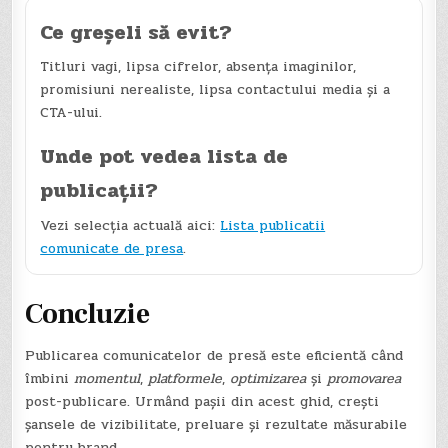
Ce greșeli să evit?
Titluri vagi, lipsa cifrelor, absența imaginilor,
promisiuni nerealiste, lipsa contactului media și a
CTA-ului.
Unde pot vedea lista de
publicații?
Vezi selecția actuală aici:
Lista publicatii
comunicate de presa
.
Concluzie
Publicarea comunicatelor de presă este eficientă când
îmbini
momentul
,
platformele
,
optimizarea
și
promovarea
post-publicare. Urmând pașii din acest ghid, crești
șansele de vizibilitate, preluare și rezultate măsurabile
pentru brand.