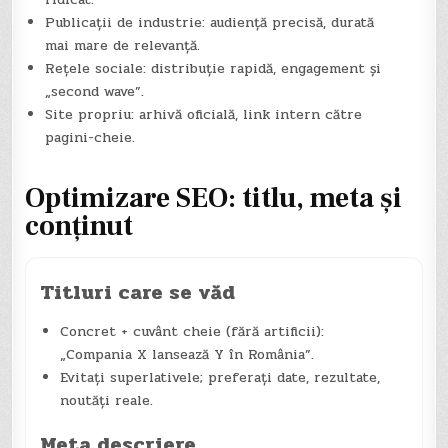
Publicații de industrie: audiență precisă, durată
mai mare de relevanță.
Rețele sociale: distribuție rapidă, engagement și
„second wave”.
Site propriu: arhivă oficială, link intern către
pagini-cheie.
Optimizare SEO: titlu, meta și
conținut
Titluri care se văd
Concret + cuvânt cheie (fără artificii):
„Compania X lansează Y în România”.
Evitați superlativele; preferați date, rezultate,
noutăți reale.
Meta descriere