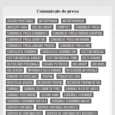
Comunicate de presa
AFACERI PROFITABILE
ANTREPRENOR
ANTREPRENORIAT
ANVELOPE VARA
CEO EKO GROUP
COMPOST
COMUNICAT PRESA
COMUNICAT PRESA EVENIMENTE
COMUNICAT PRESA FONDURI EUROPENE
COMUNICAT PRESA GRANTURI
COMUNICAT PRESA INFORMARE
COMUNICAT PRESA LANSARE PRODUS
COMUNICAT PRESA ONG
CONSULATUL ROMÂNIEI
CONSULATUL ROMÂNIEI DIN
COSTUM MEDICAL
COSTUM MEDICAL BARBATI
COSTUM MEDICAL FEMEI
DELTA DUNARII
DEZVOLTARE PERSONALA
EDUARD PETRESCU
EKO GROUP
EKO NEWS
IDEI AFACERI
INFORMATII DELTA DUNARII
INTELIGENȚĂ ARTIFICIALĂ
PANOURI FOTOVOLTAICE
PROPAN
PUBLICITATE OOH
REVISTA DE AFACERI
REZERVOR PROPAN
REZERVOR PROPAN IEFTIN
SARMALE
SARMALE CU CARNE DE PORC
SARMALE IN FOI DE VARZA
SARMALE VEGETARIENE
SECOND HAND
SERBĂRILE SCRUMBIEI
SERBĂRILE SCRUMBIEI EDITIA II
SERBĂRILE SCRUMBIEI MALIUC
SERVICII CONTABILE
SERVICII CONTABILE BUCURESTI
SERVICII DE CONTABILITATE
SERVICII DE CONTABILITATE BUCURESTI