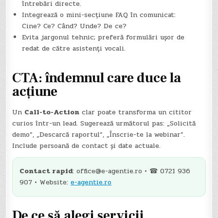
întrebări directe.
Integrează o mini-secțiune FAQ în comunicat:
Cine? Ce? Când? Unde? De ce?
Evita jargonul tehnic; preferă formulări ușor de
redat de către asistenți vocali.
CTA: îndemnul care duce la
acțiune
Un
Call-to-Action
clar poate transforma un cititor
curios într-un lead. Sugerează următorul pas: „Solicită
demo”, „Descarcă raportul”, „Înscrie-te la webinar”.
Include persoană de contact și date actuale.
Contact rapid
:
office@e-agentie.ro
• ☎ 0721 936
907 • Website:
e-agentie.ro
De ce să alegi servicii