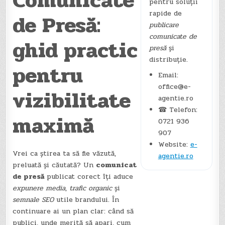
Comunicate
pentru soluții
rapide de
de Presă:
publicare
comunicate de
ghid practic
presă
și
distribuție.
pentru
Email:
office@e-
vizibilitate
agentie.ro
☎ Telefon:
maximă
0721 936
907
Website:
e-
Vrei ca știrea ta să fie văzută,
agentie.ro
preluată și căutată? Un
comunicat
de presă
publicat corect îți aduce
expunere media
,
trafic organic
și
semnale SEO
utile brandului. În
continuare ai un plan clar: când să
publici, unde merită să apari, cum