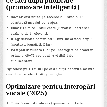
Ce faci după publicare
(promovare inteligentă)
Social
: distribuie pe Facebook, LinkedIn, X;
adaptează mesajul per rețea.
Email
: trimite linkul către jurnaliști, parteneri,
stakeholderi relevanți.
Blog
: dezvoltă comunicatul într-un articol amplu
(context, beneficii, Q&A).
Campanii
: rulează PPC pe interogări de brand în
primele 48–72 ore pentru vizibilitate
suplimentară.
Tip:
folosește UTM-uri pe distribuții pentru a măsura
sursele care aduc trafic și mențiuni.
Optimizare pentru interogări
vocale (2025)
Scrie fraze naturale și răspunsuri scurte la