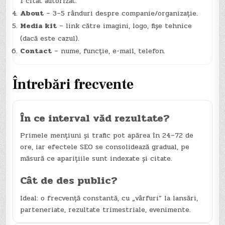
1 citat autorizat.
About
– 3–5 rânduri despre companie/organizație.
Media kit
– link către imagini, logo, fișe tehnice
(dacă este cazul).
Contact
– nume, funcție, e-mail, telefon.
Întrebări frecvente
În ce interval văd rezultate?
Primele mențiuni și trafic pot apărea în 24–72 de
ore, iar efectele SEO se consolidează gradual, pe
măsură ce aparițiile sunt indexate și citate.
Cât de des public?
Ideal: o frecvență constantă, cu „vârfuri” la lansări,
parteneriate, rezultate trimestriale, evenimente.