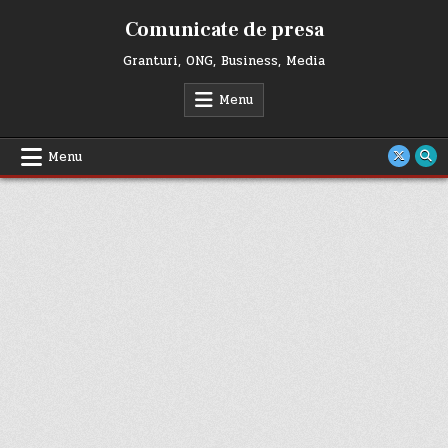
Skip
Comunicate de presa
to
content
Granturi, ONG, Business, Media
Menu
Menu