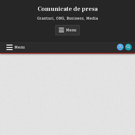
Skip
Comunicate de presa
to
content
Granturi, ONG, Business, Media
Menu
Menu