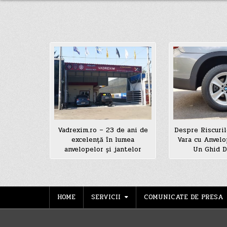
Vadrexim.ro – 23 de ani de
Despre Riscuril
excelență în lumea
Vara cu Anvelo
anvelopelor și jantelor
Un Ghid D
HOME
SERVICII
COMUNICATE DE PRESA