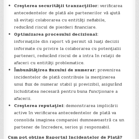
Creșterea securității tranzacțiilor:
verificarea
antecedentelor de plată ale partenerilor vă ajută
să evitați colaborarea cu entități nefiabile,
reducând riscul de pierderi financiare.
Optimizarea procesului decizional:
informațiile din raport vă permit să luați decizii
informate cu privire la colaborarea cu potențialii
parteneri, reducând riscul de a intra în relații de
afaceri cu entități problematice.
Îmbunătățirea fluxului de numerar:
prevenirea
incidentelor de plată contribuie la menținerea
unui flux de numerar stabil și previzibil, asigurând
lichiditatea necesară pentru buna funcționare a
afacerii.
Creșterea reputației:
demonstrarea implicării
active în verificarea antecedentelor de plată va
consolida imaginea companiei dumneavoastră ca un
partener de încredere, serios și responsabil.
Cum pot obține Raportul Incidentelor de Plată?