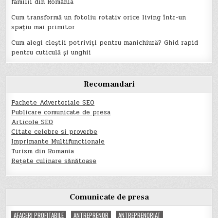
familii din România
Cum transformă un fotoliu rotativ orice living într-un
spațiu mai primitor
Cum alegi cleștii potriviți pentru manichiură? Ghid rapid
pentru cuticulă și unghii
Recomandari
Pachete Advertoriale SEO
Publicare comunicate de presa
Articole SEO
Citate celebre si proverbe
Imprimante Multifunctionale
Turism din Romania
Rețete culinare sănătoase
Comunicate de presa
AFACERI PROFITABILE
ANTREPRENOR
ANTREPRENORIAT