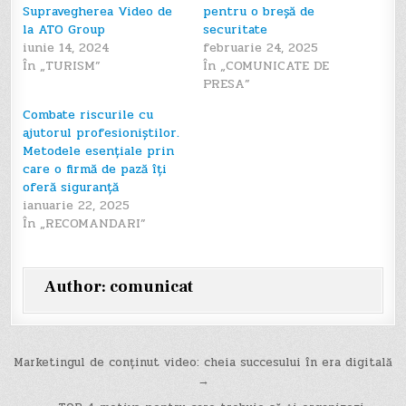
Supravegherea Video de
pentru o breșă de
la ATO Group
securitate
iunie 14, 2024
februarie 24, 2025
În „TURISM”
În „COMUNICATE DE
PRESA”
Combate riscurile cu
ajutorul profesioniștilor.
Metodele esențiale prin
care o firmă de pază îți
oferă siguranță
ianuarie 22, 2025
În „RECOMANDARI”
Author:
comunicat
Navigare
Marketingul de conținut video: cheia succesului în era digitală
→
în