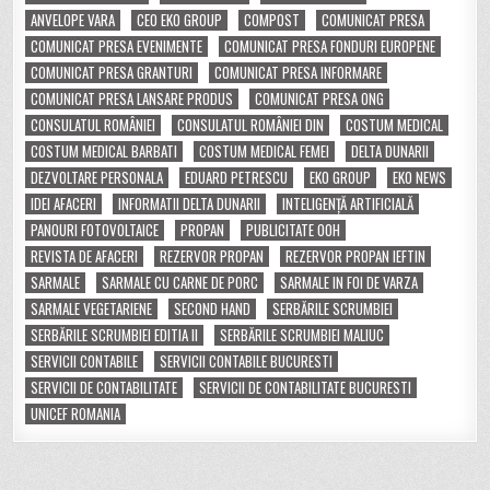
ANVELOPE VARA
CEO EKO GROUP
COMPOST
COMUNICAT PRESA
COMUNICAT PRESA EVENIMENTE
COMUNICAT PRESA FONDURI EUROPENE
COMUNICAT PRESA GRANTURI
COMUNICAT PRESA INFORMARE
COMUNICAT PRESA LANSARE PRODUS
COMUNICAT PRESA ONG
CONSULATUL ROMÂNIEI
CONSULATUL ROMÂNIEI DIN
COSTUM MEDICAL
COSTUM MEDICAL BARBATI
COSTUM MEDICAL FEMEI
DELTA DUNARII
DEZVOLTARE PERSONALA
EDUARD PETRESCU
EKO GROUP
EKO NEWS
IDEI AFACERI
INFORMATII DELTA DUNARII
INTELIGENȚĂ ARTIFICIALĂ
PANOURI FOTOVOLTAICE
PROPAN
PUBLICITATE OOH
REVISTA DE AFACERI
REZERVOR PROPAN
REZERVOR PROPAN IEFTIN
SARMALE
SARMALE CU CARNE DE PORC
SARMALE IN FOI DE VARZA
SARMALE VEGETARIENE
SECOND HAND
SERBĂRILE SCRUMBIEI
SERBĂRILE SCRUMBIEI EDITIA II
SERBĂRILE SCRUMBIEI MALIUC
SERVICII CONTABILE
SERVICII CONTABILE BUCURESTI
SERVICII DE CONTABILITATE
SERVICII DE CONTABILITATE BUCURESTI
UNICEF ROMANIA