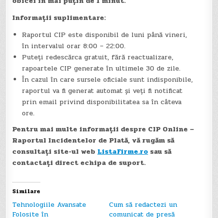
obicei în mai puțin de 1 minut.
Informații suplimentare:
Raportul CIP este disponibil de luni până vineri,
în intervalul orar 8:00 – 22:00.
Puteți redescărca gratuit, fără reactualizare,
rapoartele CIP generate în ultimele 30 de zile.
În cazul în care sursele oficiale sunt indisponibile,
raportul va fi generat automat și veți fi notificat
prin email privind disponibilitatea sa în câteva
ore.
Pentru mai multe informații despre CIP Online –
Raportul Incidentelor de Plată, vă rugăm să
consultați site-ul web
ListaFirme.ro
sau să
contactați direct echipa de suport.
Similare
Tehnologiile Avansate
Cum să redactezi un
Folosite în
comunicat de presă