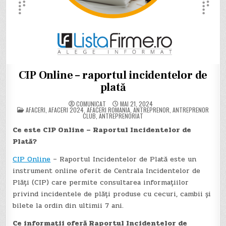
CIP Online – raportul incidentelor de
plată
COMUNICAT
MAI 21, 2024
POSTED
AFACERI
,
AFACERI 2024
,
AFACERI ROMANIA
,
ANTREPRENOR
,
ANTREPRENOR
IN
CLUB
,
ANTREPRENORIAT
Ce este CIP Online – Raportul Incidentelor de
Plată?
CIP Online
– Raportul Incidentelor de Plată este un
instrument online oferit de Centrala Incidentelor de
Plăţi (CIP) care permite consultarea informațiilor
privind incidentele de plăți produse cu cecuri, cambii și
bilete la ordin din ultimii 7 ani.
Ce informații oferă Raportul Incidentelor de