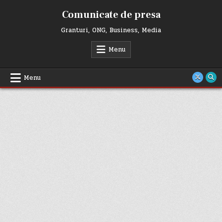
Skip
Comunicate de presa
to
content
Granturi, ONG, Business, Media
Menu
Menu