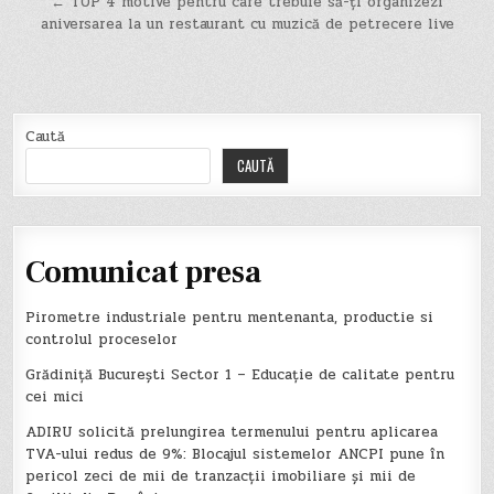
← TOP 4 motive pentru care trebuie să-ți organizezi
articole
aniversarea la un restaurant cu muzică de petrecere live
Caută
CAUTĂ
Comunicat presa
Pirometre industriale pentru mentenanta, productie si
controlul proceselor
Grădiniță București Sector 1 – Educație de calitate pentru
cei mici
ADIRU solicită prelungirea termenului pentru aplicarea
TVA-ului redus de 9%: Blocajul sistemelor ANCPI pune în
pericol zeci de mii de tranzacții imobiliare și mii de