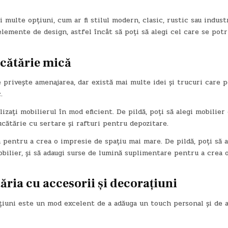
i multe opțiuni, cum ar fi stilul modern, clasic, rustic sau industr
 elemente de design, astfel încât să poți să alegi cel care se potr
ucătărie mică
 privește amenajarea, dar există mai multe idei și trucuri care p
.
izați mobilierul în mod eficient. De pildă, poți să alegi mobilier
ucătărie cu sertare și rafturi pentru depozitare.
a pentru a crea o impresie de spațiu mai mare. De pildă, poți să a
bilier, și să adaugi surse de lumină suplimentare pentru a crea 
ăria cu accesorii și decorațiuni
ațiuni este un mod excelent de a adăuga un touch personal și de a