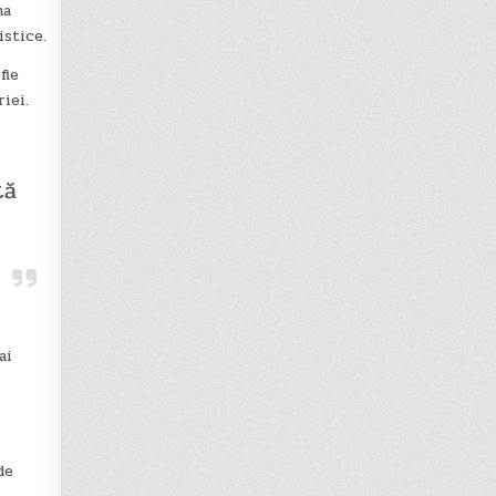
ma
istice.
fie
iei.
tă
ai
de