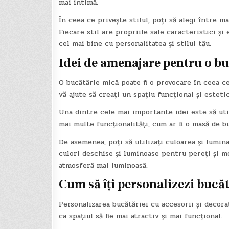
mai intimă.
În ceea ce privește stilul, poți să alegi între ma
Fiecare stil are propriile sale caracteristici și
cel mai bine cu personalitatea și stilul tău.
Idei de amenajare pentru o b
O bucătărie mică poate fi o provocare în ceea ce
vă ajute să creați un spațiu funcțional și estetic
Una dintre cele mai importante idei este să util
mai multe funcționalități, cum ar fi o masă de b
De asemenea, poți să utilizați culoarea și lumin
culori deschise și luminoase pentru pereți și mo
atmosferă mai luminoasă.
Cum să îți personalizezi bucăt
Personalizarea bucătăriei cu accesorii și decor
ca spațiul să fie mai atractiv și mai funcțional.