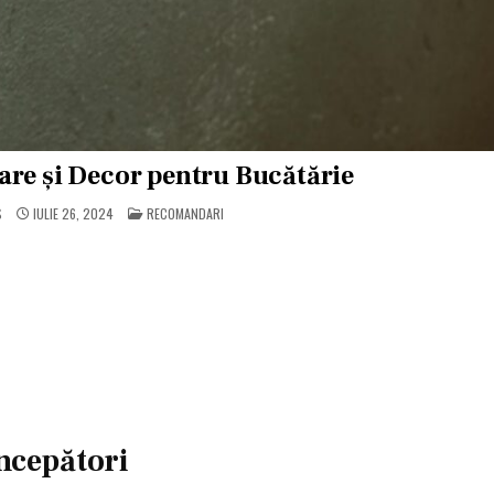
are și Decor pentru Bucătărie
POSTED
S
IULIE 26, 2024
RECOMANDARI
IN
Începători