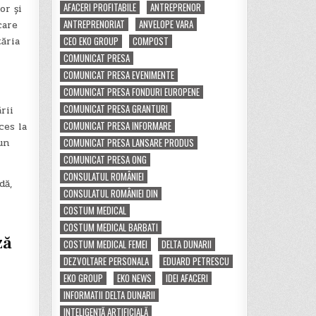
AFACERI PROFITABILE
ANTREPRENOR
or și
ANTREPRENORIAT
ANVELOPE VARA
care
tăria
CEO EKO GROUP
COMPOST
COMUNICAT PRESA
COMUNICAT PRESA EVENIMENTE
COMUNICAT PRESA FONDURI EUROPENE
COMUNICAT PRESA GRANTURI
rii
COMUNICAT PRESA INFORMARE
ces la
COMUNICAT PRESA LANSARE PRODUS
un
COMUNICAT PRESA ONG
CONSULATUL ROMÂNIEI
dă,
CONSULATUL ROMÂNIEI DIN
COSTUM MEDICAL
COSTUM MEDICAL BARBATI
ză
COSTUM MEDICAL FEMEI
DELTA DUNARII
DEZVOLTARE PERSONALA
EDUARD PETRESCU
EKO GROUP
EKO NEWS
IDEI AFACERI
INFORMATII DELTA DUNARII
INTELIGENȚĂ ARTIFICIALĂ