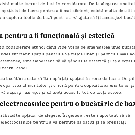
istă multe lucruri de luat în considerare. De la alegerea uneltel
spațiului de lucru pentru a fi mai eficient, există multe detalii 
om explora ideile de bază pentru a vă ajuta să îți amenajezi bucă
 pentru a fi funcțională și estetică
în considerare atunci când vine vorba de amenajarea unei bucătă
 aveți suficient spațiu pentru a vă mișca liber și pentru a avea ac
asemenea, este important să vă gândiți la estetică și să alegeți 
 restul casei.
a bucătăria este să îți împărțiți spațiul în zone de lucru. De pil
prepararea alimentelor și o zonă pentru depozitarea uneltelor și
ă mișcați mai ușor și să aveți acces la tot ce aveți nevoie.
 electrocasnice pentru o bucătărie de ba
istă multe opțiuni de alegere. În general, este important să vă
 electrocasnice pentru a vă permite să gătiți și să preparați