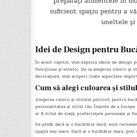
preparați alimentele în mod
suficient spațiu pentru a vă
uneltele și
Idei de Design pentru Buc
În acest capitol, vom explora ideile de design 
funcțional și estetic. De la alegerea culorii și s
decorațiuni, vom acoperi toate aspectele import
Cum să alegi culoarea și stilu
Alegerea culorii și stilului potrivit pentru bucă
personalitatea și stilul tău. Înainte de a începe 
ar fi stilul de viață, preferințele personale și f
De pildă, dacă ai o bucătărie mică, este recoma
spațiu mai mare. Dacă ai o bucătărie mare, poți 