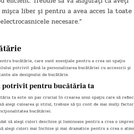
 eficient. Trebuie să vă asigurați că aveți
 mișca liber și pentru a avea acces la toate
 electrocasnicele necesare.”
ătărie
pentru bucătărie, care sunt esențiale pentru a crea un spațiu
tilului potrivit până la personalizarea bucătăriei cu accesorii și
ante ale designului de bucătărie.
l potrivit pentru bucătăria ta
tăria ta este un pas crucial în crearea unui spațiu care să refle
să alegi culoarea și stilul, trebuie să ții cont de mai mulți facto
uncționalitatea bucătăriei.
ndat să alegi culori deschise și luminoase pentru a crea o impres
să alegi culori mai închise și mai dramatice pentru a crea o atm