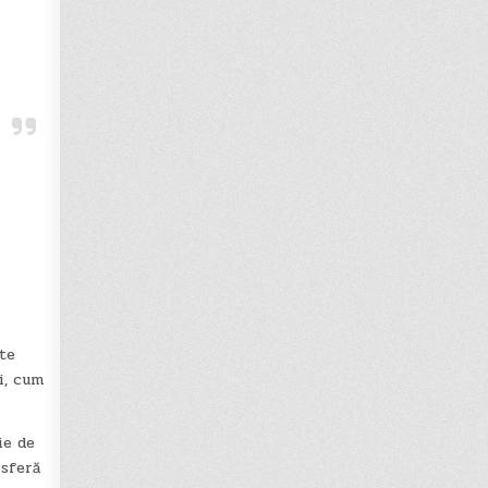
cte
ri, cum
ie de
osferă