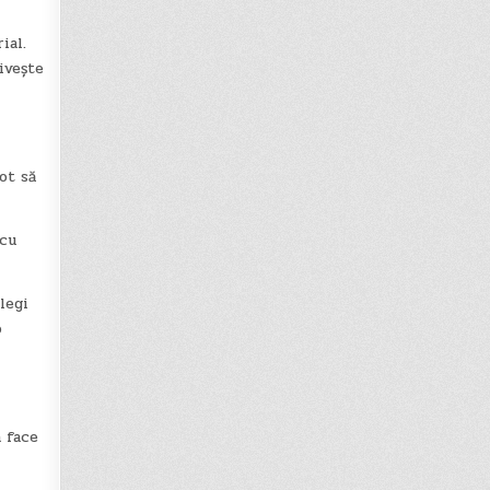
ial.
ivește
ot să
 cu
legi
o
 face