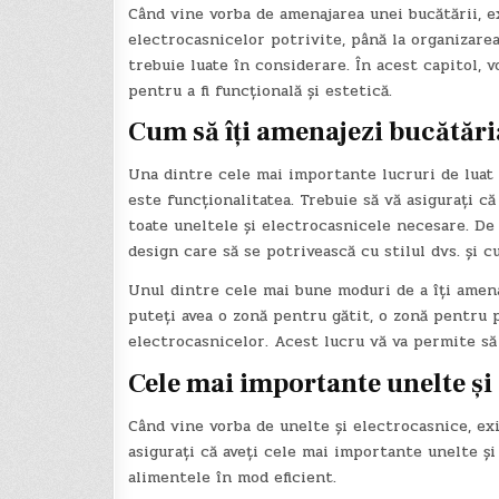
Când vine vorba de amenajarea unei bucătării, ex
electrocasnicelor potrivite, până la organizarea 
trebuie luate în considerare. În acest capitol, v
pentru a fi funcțională și estetică.
Cum să îți amenajezi bucătăria
Una dintre cele mai importante lucruri de luat 
este funcționalitatea. Trebuie să vă asigurați că
toate uneltele și electrocasnicele necesare. De 
design care să se potrivească cu stilul dvs. și cu
Unul dintre cele mai bune moduri de a îți amenaj
puteți avea o zonă pentru gătit, o zonă pentru 
electrocasnicelor. Acest lucru vă va permite să v
Cele mai importante unelte și
Când vine vorba de unelte și electrocasnice, ex
asigurați că aveți cele mai importante unelte și
alimentele în mod eficient.