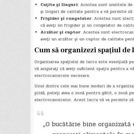
Cuțite și linguri
: Acestea sunt uneltele de 
și linguri de calitate pentru a vă permite să 
Frigider și congelator
: Acestea sunt elect
că aveți un frigider și un congelator de cali
Arzător și cuptor
: Acestea sunt electrocas
aveți un arzător și un cuptor de calitate pent
Cum să organizezi spațiul de l
Organizarea spațiului de lucru este esențială pe
vă asigurați că aveți suficient spațiu pentru a v
electrocasnicele necesare.
Unul dintre cele mai bune moduri de a organiza s
pildă, puteți avea o zonă pentru gătit, o zonă 
electrocasnicelor. Acest lucru vă va permite să v
„O bucătărie bine organizată 