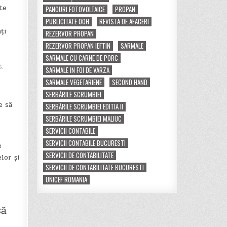
te
PANOURI FOTOVOLTAICE
PROPAN
PUBLICITATE OOH
REVISTA DE AFACERI
ți
REZERVOR PROPAN
REZERVOR PROPAN IEFTIN
SARMALE
SARMALE CU CARNE DE PORC
t.
SARMALE IN FOI DE VARZA
SARMALE VEGETARIENE
SECOND HAND
SERBĂRILE SCRUMBIEI
e să
SERBĂRILE SCRUMBIEI EDITIA II
SERBĂRILE SCRUMBIEI MALIUC
SERVICII CONTABILE
SERVICII CONTABILE BUCURESTI
e
SERVICII DE CONTABILITATE
lor și
SERVICII DE CONTABILITATE BUCURESTI
UNICEF ROMANIA
să