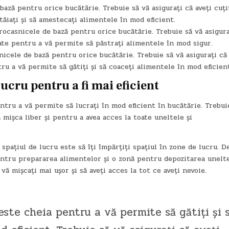
bază pentru orice bucătărie. Trebuie să vă asigurați că aveți cuți
tăiați și să amestecați alimentele în mod eficient.
rocasnicele de bază pentru orice bucătărie. Trebuie să vă asigura
tate pentru a vă permite să păstrați alimentele în mod sigur.
nicele de bază pentru orice bucătărie. Trebuie să vă asigurați că
ru a vă permite să gătiți și să coaceți alimentele în mod eficien
ucru pentru a fi mai eficient
ntru a vă permite să lucrați în mod eficient în bucătărie. Trebui
ă mișca liber și pentru a avea acces la toate uneltele și
pațiul de lucru este să îți împărțiți spațiul în zone de lucru. D
pentru prepararea alimentelor și o zonă pentru depozitarea unelte
ă mișcați mai ușor și să aveți acces la tot ce aveți nevoie.
este cheia pentru a vă permite să gătiți și 