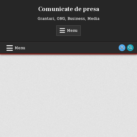
Skip
Comunicate de presa
to
content
Granturi, ONG, Business, Media
Menu
Menu