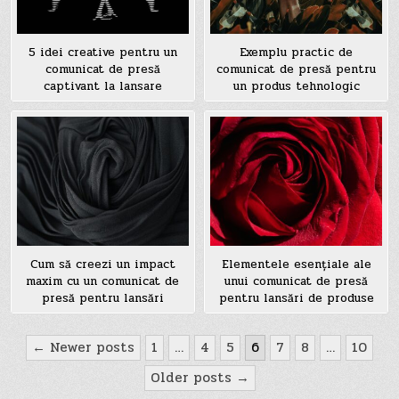
5 idei creative pentru un
Exemplu practic de
comunicat de presă
comunicat de presă pentru
captivant la lansare
un produs tehnologic
Cum să creezi un impact
Elementele esențiale ale
maxim cu un comunicat de
unui comunicat de presă
presă pentru lansări
pentru lansări de produse
Paginație
← Newer posts
1
…
4
5
6
7
8
…
10
articole
Older posts →