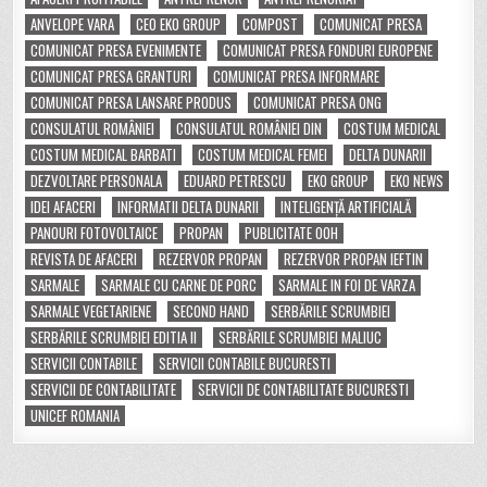
ANVELOPE VARA
CEO EKO GROUP
COMPOST
COMUNICAT PRESA
COMUNICAT PRESA EVENIMENTE
COMUNICAT PRESA FONDURI EUROPENE
COMUNICAT PRESA GRANTURI
COMUNICAT PRESA INFORMARE
COMUNICAT PRESA LANSARE PRODUS
COMUNICAT PRESA ONG
CONSULATUL ROMÂNIEI
CONSULATUL ROMÂNIEI DIN
COSTUM MEDICAL
COSTUM MEDICAL BARBATI
COSTUM MEDICAL FEMEI
DELTA DUNARII
DEZVOLTARE PERSONALA
EDUARD PETRESCU
EKO GROUP
EKO NEWS
IDEI AFACERI
INFORMATII DELTA DUNARII
INTELIGENȚĂ ARTIFICIALĂ
PANOURI FOTOVOLTAICE
PROPAN
PUBLICITATE OOH
REVISTA DE AFACERI
REZERVOR PROPAN
REZERVOR PROPAN IEFTIN
SARMALE
SARMALE CU CARNE DE PORC
SARMALE IN FOI DE VARZA
SARMALE VEGETARIENE
SECOND HAND
SERBĂRILE SCRUMBIEI
SERBĂRILE SCRUMBIEI EDITIA II
SERBĂRILE SCRUMBIEI MALIUC
SERVICII CONTABILE
SERVICII CONTABILE BUCURESTI
SERVICII DE CONTABILITATE
SERVICII DE CONTABILITATE BUCURESTI
UNICEF ROMANIA