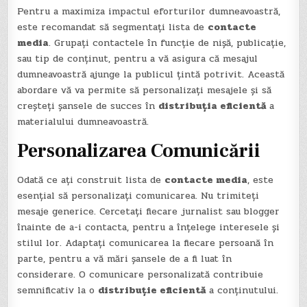
Pentru a maximiza impactul eforturilor dumneavoastră,
este recomandat să segmentați lista de
contacte
media
. Grupați contactele în funcție de nișă, publicație,
sau tip de conținut, pentru a vă asigura că mesajul
dumneavoastră ajunge la publicul țintă potrivit. Această
abordare vă va permite să personalizați mesajele și să
creșteți șansele de succes în
distribuția eficientă
a
materialului dumneavoastră.
Personalizarea Comunicării
Odată ce ați construit lista de
contacte media
, este
esențial să personalizați comunicarea. Nu trimiteți
mesaje generice. Cercetați fiecare jurnalist sau blogger
înainte de a-i contacta, pentru a înțelege interesele și
stilul lor. Adaptați comunicarea la fiecare persoană în
parte, pentru a vă mări șansele de a fi luat în
considerare. O comunicare personalizată contribuie
semnificativ la o
distribuție eficientă
a conținutului.