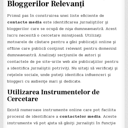
Bloggerilor Relevanți
Primul pas în construirea unei liste eficiente de
contacte media
este identificarea jurnaliștilor și
bloggerilor care se ocupă de nișa dumneavoastră. Acest
lucru necesită o cercetare minuțioasă. Utilizați
motoarele de căutare pentru a găsi publicații online și
offline care publică conținut relevant pentru domeniul
dumneavoastră. Analizați secțiunile de autori și
contactele de pe site-urile web ale publicațiilor pentru
a identifica jurnaliștii potriviți. Nu uitați să verificați și
rețelele sociale, unde puteți identifica influenceri și
bloggeri cu audiențe mari și dedicate.
Utilizarea Instrumentelor de
Cercetare
Există numeroase instrumente online care pot facilita
procesul de identificare a
contactelor media
. Aceste
instrumente vă pot ajuta să găsiți jurnaliști în funcție