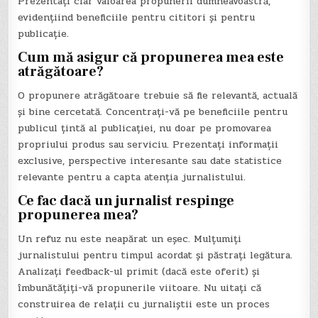
Prezentați clar valoarea propunerii dumneavoastră,
evidențiind beneficiile pentru cititori și pentru
publicație.
Cum mă asigur că propunerea mea este
atrăgătoare?
O propunere atrăgătoare trebuie să fie relevantă, actuală
și bine cercetată. Concentrați-vă pe beneficiile pentru
publicul țintă al publicației, nu doar pe promovarea
propriului produs sau serviciu. Prezentați informații
exclusive, perspective interesante sau date statistice
relevante pentru a capta atenția jurnalistului.
Ce fac dacă un jurnalist respinge
propunerea mea?
Un refuz nu este neapărat un eșec. Mulțumiți
jurnalistului pentru timpul acordat și păstrați legătura.
Analizați feedback-ul primit (dacă este oferit) și
îmbunătățiți-vă propunerile viitoare. Nu uitați că
construirea de relații cu jurnaliștii este un proces