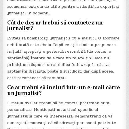
asemenea, extrem de utile pentru a identifica experți și
jurnaliști în domeniu.
Cât de des ar trebui să contactez un
jurnalist?
Evitați să bombardați jurnaliștii cu e-mailuri. O abordare
echilibrată este cheia. După ce ați trimis o propunere
inițială, așteptați o perioadă rezonabilă (de obicei, o
săptămână) înainte de a face un follow-up. Dacă nu
primiți un răspuns, un al doilea follow-up, la câteva
săptămâni distanță, poate fi justificat, dar după aceea,
este recomandat să renunțați.
Ce ar trebui să includ într-un e-mail către
un jurnalist?
E-mailul dvs. ar trebui să fie concis, profesionist și
personalizat. Menționați un articol specific al
jurnalistului care vă interesează, demonstrând că vă
cunoașteți munca și că vă adresați persoanei potrivite.