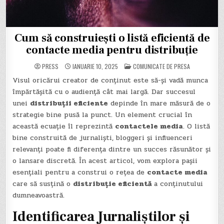
Cum să construiești o listă eficientă de
contacte media pentru distribuție
POSTED
PRESS
IANUARIE 10, 2025
COMUNICATE DE PRESA
IN
Visul oricărui creator de conținut este să-și vadă munca
împărtășită cu o audiență cât mai largă. Dar succesul
unei
distribuții eficiente
depinde în mare măsură de o
strategie bine pusă la punct. Un element crucial în
această ecuație îl reprezintă
contactele media
. O listă
bine construită de jurnaliști, bloggeri și influenceri
relevanți poate fi diferența dintre un succes răsunător și
o lansare discretă. În acest articol, vom explora pașii
esențiali pentru a construi o rețea de
contacte media
care să susțină o
distribuție eficientă
a conținutului
dumneavoastră.
Identificarea Jurnaliștilor și