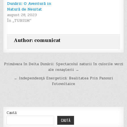
Dunării: O Aventură in
Natură de Neuitat
august 28, 2023
În „TURISM”
Author:
comunicat
Navigare
Primăvara în Delta Dunării: Spectacolul naturii în culorile verzi
ale renașterii →
în
← Independență Energetică: Realitatea Prin Panouri
articole
Fotovoltaice
Caută
CAUTĂ