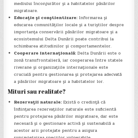
mediului înconjurător și a habitatelor păsărilor
migratoare.
Educație și conștientizare:
Informarea și
educarea comunităților locale și a turiștilor despre
importanța conservării păsărilor migratoare și a
ecosistemului Delta Dunării poate contribui la
schimbarea atitudinilor și comportamentelor.
Cooperare internațională:
Delta Dunării este o
zonă transfrontalieră, iar cooperarea între statele
riverane și organizațiile internaționale este
crucială pentru gestionarea și protejarea adecvată
a păsărilor migratoare și a habitatelor lor.
Mituri sau realitate?
Rezervații naturale:
Există o credință că
înființarea rezervațiilor naturale este suficientă
pentru protejarea păsărilor migratoare, dar este
necesară și o gestionare activă și sustenabilă a
acestor arii protejate pentru a asigura
supraviețuirea speciilor vulnerabile.