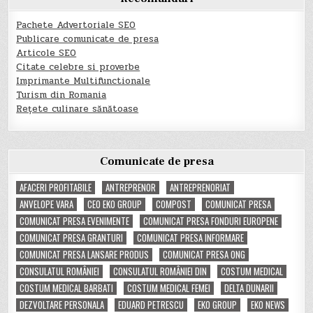
Pachete Advertoriale SEO
Publicare comunicate de presa
Articole SEO
Citate celebre si proverbe
Imprimante Multifunctionale
Turism din Romania
Rețete culinare sănătoase
Comunicate de presa
AFACERI PROFITABILE
ANTREPRENOR
ANTREPRENORIAT
ANVELOPE VARA
CEO EKO GROUP
COMPOST
COMUNICAT PRESA
COMUNICAT PRESA EVENIMENTE
COMUNICAT PRESA FONDURI EUROPENE
COMUNICAT PRESA GRANTURI
COMUNICAT PRESA INFORMARE
COMUNICAT PRESA LANSARE PRODUS
COMUNICAT PRESA ONG
CONSULATUL ROMÂNIEI
CONSULATUL ROMÂNIEI DIN
COSTUM MEDICAL
COSTUM MEDICAL BARBATI
COSTUM MEDICAL FEMEI
DELTA DUNARII
DEZVOLTARE PERSONALA
EDUARD PETRESCU
EKO GROUP
EKO NEWS