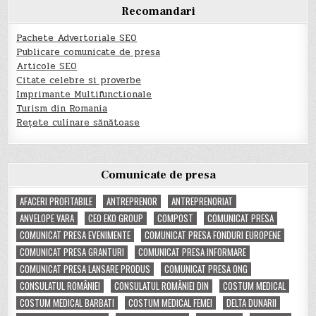
Recomandari
Pachete Advertoriale SEO
Publicare comunicate de presa
Articole SEO
Citate celebre si proverbe
Imprimante Multifunctionale
Turism din Romania
Rețete culinare sănătoase
Comunicate de presa
AFACERI PROFITABILE
ANTREPRENOR
ANTREPRENORIAT
ANVELOPE VARA
CEO EKO GROUP
COMPOST
COMUNICAT PRESA
COMUNICAT PRESA EVENIMENTE
COMUNICAT PRESA FONDURI EUROPENE
COMUNICAT PRESA GRANTURI
COMUNICAT PRESA INFORMARE
COMUNICAT PRESA LANSARE PRODUS
COMUNICAT PRESA ONG
CONSULATUL ROMÂNIEI
CONSULATUL ROMÂNIEI DIN
COSTUM MEDICAL
COSTUM MEDICAL BARBATI
COSTUM MEDICAL FEMEI
DELTA DUNARII