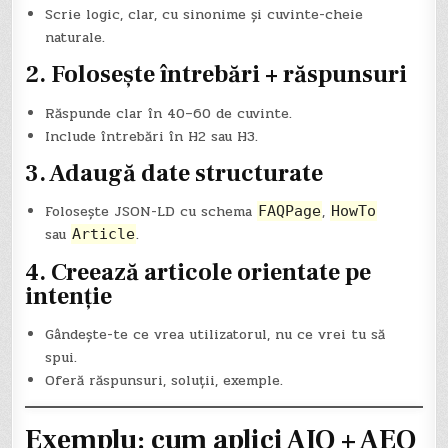
Scrie logic, clar, cu sinonime și cuvinte-cheie
naturale.
2. Folosește întrebări + răspunsuri
Răspunde clar în 40–60 de cuvinte.
Include întrebări în H2 sau H3.
3. Adaugă date structurate
Folosește JSON-LD cu schema
,
FAQPage
HowTo
sau
.
Article
4. Creează articole orientate pe
intenție
Gândește-te ce vrea utilizatorul, nu ce vrei tu să
spui.
Oferă răspunsuri, soluții, exemple.
Exemplu: cum aplici AIO + AEO