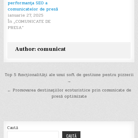
performanța SEO a
comunicatelor de presă
ianuarie 27, 2025
În „COMUNICATE DE
PRESA”
Author:
comunicat
Navigare
Top 5 funcționalități ale unui soft de gestiune pentru pizzerii
→
în
← Promovarea destinațiilor ecoturistice prin comunicate de
articole
presă optimizate
Caută
CAUTĂ