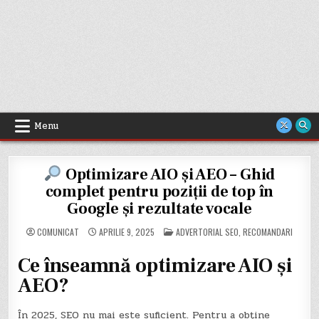
Menu
Optimizare AIO și AEO – Ghid
complet pentru poziții de top în
Google și rezultate vocale
POSTED
COMUNICAT
APRILIE 9, 2025
ADVERTORIAL SEO
,
RECOMANDARI
IN
Ce înseamnă optimizare AIO și
AEO?
În 2025, SEO nu mai este suficient. Pentru a obține