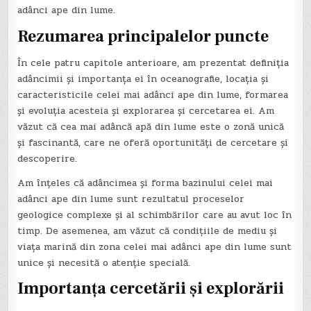
adânci ape din lume.
Rezumarea principalelor puncte
În cele patru capitole anterioare, am prezentat definiția
adâncimii și importanța ei în oceanografie, locația și
caracteristicile celei mai adânci ape din lume, formarea
și evoluția acesteia și explorarea și cercetarea ei. Am
văzut că cea mai adâncă apă din lume este o zonă unică
și fascinantă, care ne oferă oportunități de cercetare și
descoperire.
Am înțeles că adâncimea și forma bazinului celei mai
adânci ape din lume sunt rezultatul proceselor
geologice complexe și al schimbărilor care au avut loc în
timp. De asemenea, am văzut că condițiile de mediu și
viața marină din zona celei mai adânci ape din lume sunt
unice și necesită o atenție specială.
Importanța cercetării și explorării