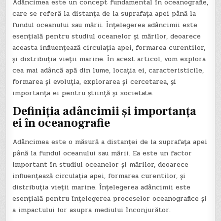
Adâncimea este un concept fundamental în oceanografie,
care se referă la distanța de la suprafața apei până la
fundul oceanului sau mării. Înțelegerea adâncimii este
esențială pentru studiul oceanelor și mărilor, deoarece
aceasta influențează circulația apei, formarea curentilor,
și distribuția vieții marine. În acest articol, vom explora
cea mai adâncă apă din lume, locația ei, caracteristicile,
formarea și evoluția, explorarea și cercetarea, și
importanța ei pentru știință și societate.
Definiția adâncimii și importanța
ei în oceanografie
Adâncimea este o măsură a distanței de la suprafața apei
până la fundul oceanului sau mării. Ea este un factor
important în studiul oceanelor și mărilor, deoarece
influențează circulația apei, formarea curentilor, și
distribuția vieții marine. Înțelegerea adâncimii este
esențială pentru înțelegerea proceselor oceanografice și
a impactului lor asupra mediului înconjurător.