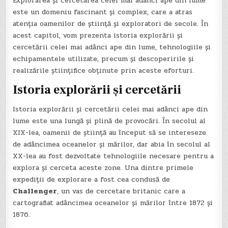
Explorarea și cercetarea celei mai adânci ape din lume
este un domeniu fascinant și complex, care a atras
atenția oamenilor de știință și exploratori de secole. În
acest capitol, vom prezenta istoria explorării și
cercetării celei mai adânci ape din lume, tehnologiile și
echipamentele utilizate, precum și descoperirile și
realizările științifice obținute prin aceste eforturi.
Istoria explorării și cercetării
Istoria explorării și cercetării celei mai adânci ape din
lume este una lungă și plină de provocări. În secolul al
XIX-lea, oamenii de știință au început să se intereseze
de adâncimea oceanelor și mărilor, dar abia în secolul al
XX-lea au fost dezvoltate tehnologiile necesare pentru a
explora și cerceta aceste zone. Una dintre primele
expediții de explorare a fost cea condusă de
Challenger
, un vas de cercetare britanic care a
cartografiat adâncimea oceanelor și mărilor între 1872 și
1876.