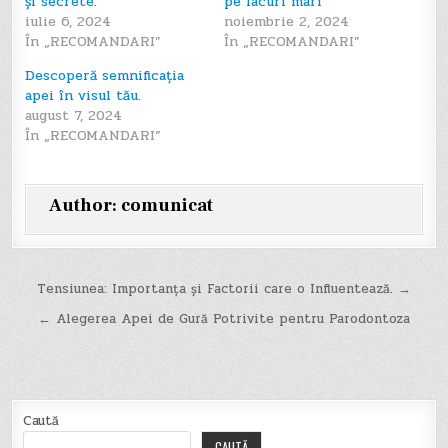
și secrete.
pe lacuri mari
iulie 6, 2024
noiembrie 2, 2024
În „RECOMANDARI”
În „RECOMANDARI”
Descoperă semnificația
apei în visul tău.
august 7, 2024
În „RECOMANDARI”
Author:
comunicat
Navigare
Tensiunea: Importanța și Factorii care o Influentează. →
în
← Alegerea Apei de Gură Potrivite pentru Parodontoza
articole
Caută
CAUTĂ