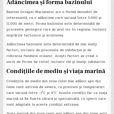
Adâncimea și forma bazinului
Bazinul Groapei Marianelor are o formă deosebit de
interesantă, cu o adâncime care variază între 5.000 și
11.000 de metri. Forma bazinului este determinată de
procesele geologice care au avut loc în regiune, inclusiv
mișcările tectonice și eroziunea.
Adâncimea bazinului este determinată de mai mulți
factori, inclusiv de procesele de subducție și de
ridicarea fundului oceanic. Acești factori au creat o
serie de forme de relief, inclusiv văi și munți submarini.
Condițiile de mediu și viața marină
Condițiile de mediu din zona celei mai adânci ape din
lume sunt extrem de severe, cu presiuni și temperaturi
care variază între -1°C și 4°C. Aceste condiții fac ca viața
marină să fie foarte săracă și specializată, cu specii care
sunt adaptate la aceste condiții extreme.
Viața marină din zona celei mai adânci ape din lume este