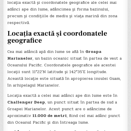
locația exactă și coordonatele geografice ale celei mai
adânci ape din lume, adâncimea și forma bazinului,
precum și condițiile de mediu și viața marină din zona
respectivă.
Locația exactă și coordonatele
geografice
Cea mai adâncă apă din lume se află în
Groapa
Marianelor
, un bazin oceanic situat în partea de vest a
Oceanului Pacific. Coordonatele geografice ale acestei
locații sunt 11°22′N latitude și 142°35′E longitude.
Această locație este situată în apropierea insulei Guam,
în arhipelagul Marianelor.
Locația exactă a celei mai adânci ape din lume este în
Challenger Deep
, un punct situat în partea de sud a
Groapei Marianelor. Acest punct are o adâncime de
aproximativ
11.000 de metri
, fiind cel mai adânc punct
din Oceanul Pacific și din întreaga lume.