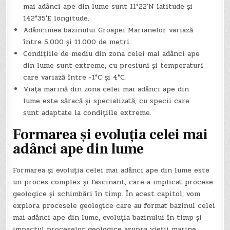
mai adânci ape din lume sunt 11°22′N latitude și
142°35′E longitude.
Adâncimea bazinului Groapei Marianelor variază
între 5.000 și 11.000 de metri.
Condițiile de mediu din zona celei mai adânci ape
din lume sunt extreme, cu presiuni și temperaturi
care variază între -1°C și 4°C.
Viața marină din zona celei mai adânci ape din
lume este săracă și specializată, cu specii care
sunt adaptate la condițiile extreme.
Formarea și evoluția celei mai
adânci ape din lume
Formarea și evoluția celei mai adânci ape din lume este
un proces complex și fascinant, care a implicat procese
geologice și schimbări în timp. În acest capitol, vom
explora procesele geologice care au format bazinul celei
mai adânci ape din lume, evoluția bazinului în timp și
impactul proceselor geologice asupra vieții marine.