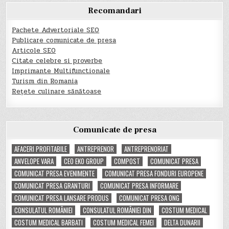
Recomandari
Pachete Advertoriale SEO
Publicare comunicate de presa
Articole SEO
Citate celebre si proverbe
Imprimante Multifunctionale
Turism din Romania
Rețete culinare sănătoase
Comunicate de presa
AFACERI PROFITABILE
ANTREPRENOR
ANTREPRENORIAT
ANVELOPE VARA
CEO EKO GROUP
COMPOST
COMUNICAT PRESA
COMUNICAT PRESA EVENIMENTE
COMUNICAT PRESA FONDURI EUROPENE
COMUNICAT PRESA GRANTURI
COMUNICAT PRESA INFORMARE
COMUNICAT PRESA LANSARE PRODUS
COMUNICAT PRESA ONG
CONSULATUL ROMÂNIEI
CONSULATUL ROMÂNIEI DIN
COSTUM MEDICAL
COSTUM MEDICAL BARBATI
COSTUM MEDICAL FEMEI
DELTA DUNARII