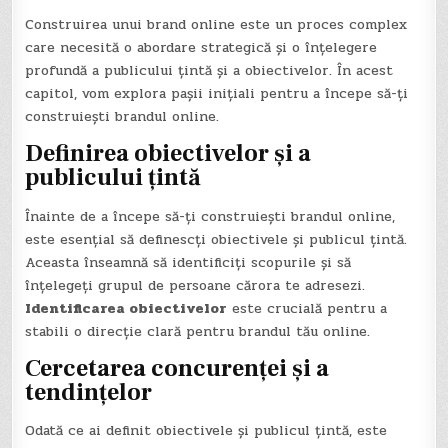
Construirea unui brand online este un proces complex
care necesită o abordare strategică și o înțelegere
profundă a publicului țintă și a obiectivelor. În acest
capitol, vom explora pașii inițiali pentru a începe să-ți
construiești brandul online.
Definirea obiectivelor și a
publicului țintă
Înainte de a începe să-ți construiești brandul online,
este esențial să definescți obiectivele și publicul țintă.
Aceasta înseamnă să identificiți scopurile și să
înțelegeți grupul de persoane cărora te adresezi.
Identificarea obiectivelor
este crucială pentru a
stabili o direcție clară pentru brandul tău online.
Cercetarea concurenței și a
tendințelor
Odată ce ai definit obiectivele și publicul țintă, este