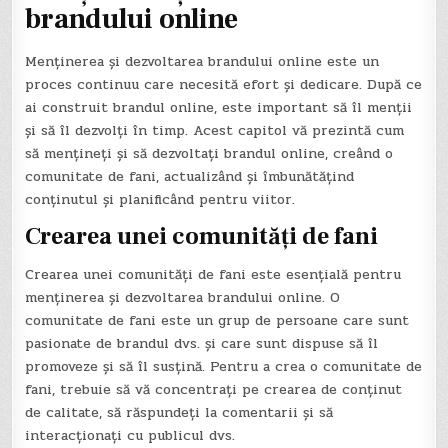
brandului online
Menținerea și dezvoltarea brandului online este un
proces continuu care necesită efort și dedicare. După ce
ai construit brandul online, este important să îl menții
și să îl dezvolți în timp. Acest capitol vă prezintă cum
să mențineți și să dezvoltați brandul online, creând o
comunitate de fani, actualizând și îmbunătățind
conținutul și planificând pentru viitor.
Crearea unei comunități de fani
Crearea unei comunități de fani este esențială pentru
menținerea și dezvoltarea brandului online. O
comunitate de fani este un grup de persoane care sunt
pasionate de brandul dvs. și care sunt dispuse să îl
promoveze și să îl susțină. Pentru a crea o comunitate de
fani, trebuie să vă concentrați pe crearea de conținut
de calitate, să răspundeți la comentarii și să
interacționați cu publicul dvs.