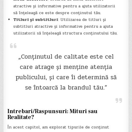
atractive și informative pentru a ajuta utilizatorii
să înțeleagă ce este despre conținutul tău.
Titluri și subtitluri
: Utilizarea de titluri și
subtitluri atractive și informative pentru a ajuta
utilizatorii să înțeleagă structura conținutului tău.
„Conținutul de calitate este cel
care atrage și menține atenția
publicului, și care îi determină să
se întoarcă la brandul tău.”
Intrebari/Raspunsuri: Mituri sau
Realitate?
În acest capitol, am explorat tipurile de conținut