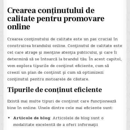
Crearea conținutului de
calitate pentru promovare
online
Crearea conținutului de calitate este un pas crucial în
construirea brandului online. Conținutul de calitate este
cel care atrage și menține atenția publicului, și care îi
determină să se întoarcă la brandul tău. În acest capitol,
vom explora tipurile de conținut eficiente, cum să
creezi un plan de conținut și cum să optimizezi
conținutul pentru motoarele de căutare.
Tipurile de conținut eficiente
Există mai multe tipuri de conținut care funcționează
bine în online. Unele dintre cele mai eficiente sunt:
Articole de blog
: Articolele de blog sunt o
modalitate excelentă de a oferi informații