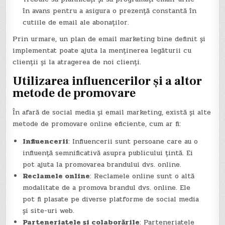
în avans pentru a asigura o prezență constantă în
cutiile de email ale abonaților.
Prin urmare, un plan de email marketing bine definit și
implementat poate ajuta la menținerea legăturii cu
clienții și la atragerea de noi clienți.
Utilizarea influencerilor și a altor
metode de promovare
În afară de social media și email marketing, există și alte
metode de promovare online eficiente, cum ar fi:
Influencerii
: Influencerii sunt persoane care au o
influență semnificativă asupra publicului țintă. Ei
pot ajuta la promovarea brandului dvs. online.
Reclamele online
: Reclamele online sunt o altă
modalitate de a promova brandul dvs. online. Ele
pot fi plasate pe diverse platforme de social media
și site-uri web.
Parteneriatele și colaborările
: Parteneriatele