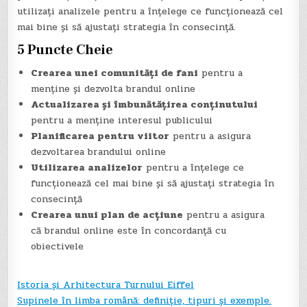
utilizați analizele pentru a înțelege ce funcționează cel
mai bine și să ajustați strategia în consecință.
5 Puncte Cheie
Crearea unei comunități de fani
pentru a
menține și dezvolta brandul online
Actualizarea și îmbunătățirea conținutului
pentru a menține interesul publicului
Planificarea pentru viitor
pentru a asigura
dezvoltarea brandului online
Utilizarea analizelor
pentru a înțelege ce
funcționează cel mai bine și să ajustați strategia în
consecință
Crearea unui plan de acțiune
pentru a asigura
că brandul online este în concordanță cu
obiectivele
Istoria și Arhitectura Turnului Eiffel
Supinele în limba română: definiție, tipuri și exemple.