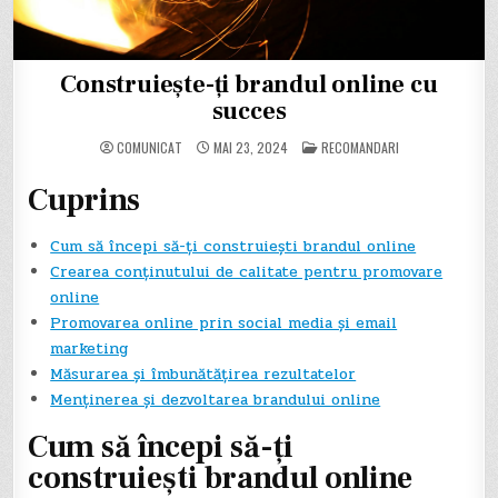
Construiește-ți brandul online cu
succes
POSTED
COMUNICAT
MAI 23, 2024
RECOMANDARI
IN
Cuprins
Cum să începi să-ți construiești brandul online
Crearea conținutului de calitate pentru promovare
online
Promovarea online prin social media și email
marketing
Măsurarea și îmbunătățirea rezultatelor
Menținerea și dezvoltarea brandului online
Cum să începi să-ți
construiești brandul online