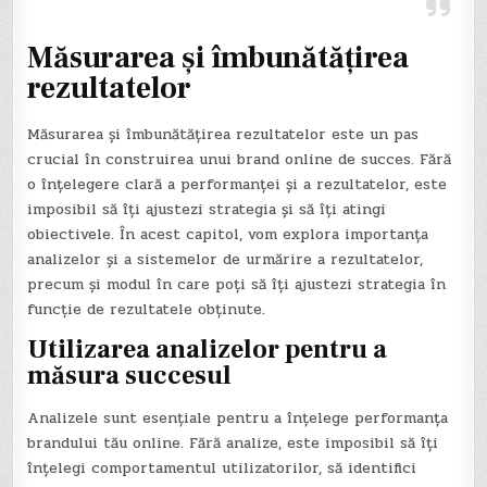
Măsurarea și îmbunătățirea
rezultatelor
Măsurarea și îmbunătățirea rezultatelor este un pas
crucial în construirea unui brand online de succes. Fără
o înțelegere clară a performanței și a rezultatelor, este
imposibil să îți ajustezi strategia și să îți atingi
obiectivele. În acest capitol, vom explora importanța
analizelor și a sistemelor de urmărire a rezultatelor,
precum și modul în care poți să îți ajustezi strategia în
funcție de rezultatele obținute.
Utilizarea analizelor pentru a
măsura succesul
Analizele sunt esențiale pentru a înțelege performanța
brandului tău online. Fără analize, este imposibil să îți
înțelegi comportamentul utilizatorilor, să identifici