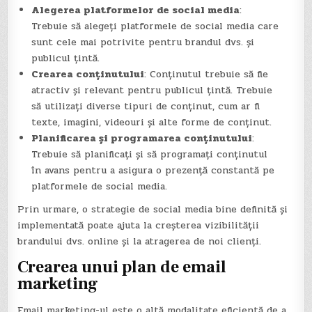
Alegerea platformelor de social media
:
Trebuie să alegeți platformele de social media care
sunt cele mai potrivite pentru brandul dvs. și
publicul țintă.
Crearea conținutului
: Conținutul trebuie să fie
atractiv și relevant pentru publicul țintă. Trebuie
să utilizați diverse tipuri de conținut, cum ar fi
texte, imagini, videouri și alte forme de conținut.
Planificarea și programarea conținutului
:
Trebuie să planificați și să programați conținutul
în avans pentru a asigura o prezență constantă pe
platformele de social media.
Prin urmare, o strategie de social media bine definită și
implementată poate ajuta la creșterea vizibilității
brandului dvs. online și la atragerea de noi clienți.
Crearea unui plan de email
marketing
Email marketing-ul este o altă modalitate eficientă de a