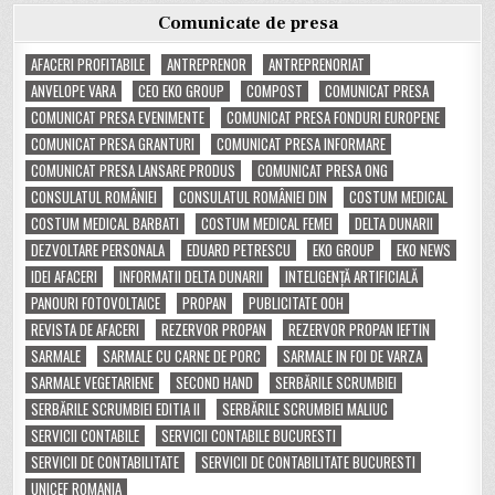
Comunicate de presa
AFACERI PROFITABILE
ANTREPRENOR
ANTREPRENORIAT
ANVELOPE VARA
CEO EKO GROUP
COMPOST
COMUNICAT PRESA
COMUNICAT PRESA EVENIMENTE
COMUNICAT PRESA FONDURI EUROPENE
COMUNICAT PRESA GRANTURI
COMUNICAT PRESA INFORMARE
COMUNICAT PRESA LANSARE PRODUS
COMUNICAT PRESA ONG
CONSULATUL ROMÂNIEI
CONSULATUL ROMÂNIEI DIN
COSTUM MEDICAL
COSTUM MEDICAL BARBATI
COSTUM MEDICAL FEMEI
DELTA DUNARII
DEZVOLTARE PERSONALA
EDUARD PETRESCU
EKO GROUP
EKO NEWS
IDEI AFACERI
INFORMATII DELTA DUNARII
INTELIGENȚĂ ARTIFICIALĂ
PANOURI FOTOVOLTAICE
PROPAN
PUBLICITATE OOH
REVISTA DE AFACERI
REZERVOR PROPAN
REZERVOR PROPAN IEFTIN
SARMALE
SARMALE CU CARNE DE PORC
SARMALE IN FOI DE VARZA
SARMALE VEGETARIENE
SECOND HAND
SERBĂRILE SCRUMBIEI
SERBĂRILE SCRUMBIEI EDITIA II
SERBĂRILE SCRUMBIEI MALIUC
SERVICII CONTABILE
SERVICII CONTABILE BUCURESTI
SERVICII DE CONTABILITATE
SERVICII DE CONTABILITATE BUCURESTI
UNICEF ROMANIA