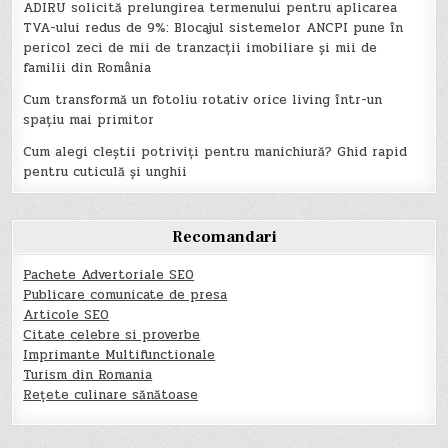
ADIRU solicită prelungirea termenului pentru aplicarea
TVA-ului redus de 9%: Blocajul sistemelor ANCPI pune în
pericol zeci de mii de tranzacții imobiliare și mii de
familii din România
Cum transformă un fotoliu rotativ orice living într-un
spațiu mai primitor
Cum alegi cleștii potriviți pentru manichiură? Ghid rapid
pentru cuticulă și unghii
Recomandari
Pachete Advertoriale SEO
Publicare comunicate de presa
Articole SEO
Citate celebre si proverbe
Imprimante Multifunctionale
Turism din Romania
Rețete culinare sănătoase