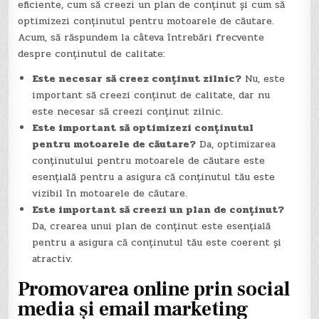
eficiente, cum să creezi un plan de conținut și cum să
optimizezi conținutul pentru motoarele de căutare.
Acum, să răspundem la câteva întrebări frecvente
despre conținutul de calitate:
Este necesar să creez conținut zilnic?
Nu, este
important să creezi conținut de calitate, dar nu
este necesar să creezi conținut zilnic.
Este important să optimizezi conținutul
pentru motoarele de căutare?
Da, optimizarea
conținutului pentru motoarele de căutare este
esențială pentru a asigura că conținutul tău este
vizibil în motoarele de căutare.
Este important să creezi un plan de conținut?
Da, crearea unui plan de conținut este esențială
pentru a asigura că conținutul tău este coerent și
atractiv.
Promovarea online prin social
media și email marketing