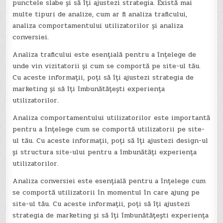
punctele slabe și să îți ajustezi strategia. Există mai
multe tipuri de analize, cum ar fi analiza traficului,
analiza comportamentului utilizatorilor și analiza
conversiei.
Analiza traficului este esențială pentru a înțelege de
unde vin vizitatorii și cum se comportă pe site-ul tău.
Cu aceste informații, poți să îți ajustezi strategia de
marketing și să îți îmbunătățești experiența
utilizatorilor.
Analiza comportamentului utilizatorilor este importantă
pentru a înțelege cum se comportă utilizatorii pe site-
ul tău. Cu aceste informații, poți să îți ajustezi design-ul
și structura site-ului pentru a îmbunătăți experiența
utilizatorilor.
Analiza conversiei este esențială pentru a înțelege cum
se comportă utilizatorii în momentul în care ajung pe
site-ul tău. Cu aceste informații, poți să îți ajustezi
strategia de marketing și să îți îmbunătățești experiența