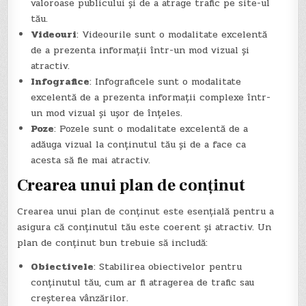
valoroase publicului și de a atrage trafic pe site-ul
tău.
Videouri
: Videourile sunt o modalitate excelentă
de a prezenta informații într-un mod vizual și
atractiv.
Infografice
: Infograficele sunt o modalitate
excelentă de a prezenta informații complexe într-
un mod vizual și ușor de înțeles.
Poze
: Pozele sunt o modalitate excelentă de a
adăuga vizual la conținutul tău și de a face ca
acesta să fie mai atractiv.
Crearea unui plan de conținut
Crearea unui plan de conținut este esențială pentru a
asigura că conținutul tău este coerent și atractiv. Un
plan de conținut bun trebuie să includă:
Obiectivele
: Stabilirea obiectivelor pentru
conținutul tău, cum ar fi atragerea de trafic sau
creșterea vânzărilor.