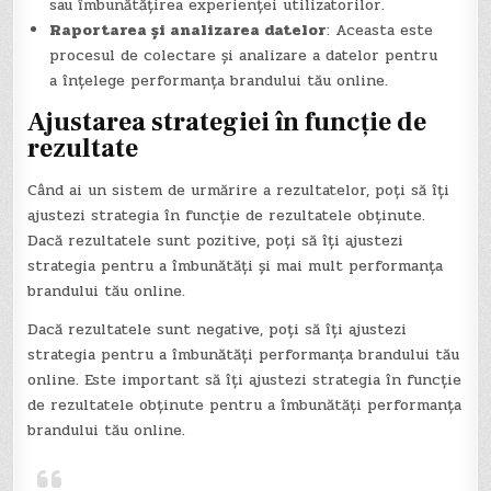
sau îmbunătățirea experienței utilizatorilor.
Raportarea și analizarea datelor
: Aceasta este
procesul de colectare și analizare a datelor pentru
a înțelege performanța brandului tău online.
Ajustarea strategiei în funcție de
rezultate
Când ai un sistem de urmărire a rezultatelor, poți să îți
ajustezi strategia în funcție de rezultatele obținute.
Dacă rezultatele sunt pozitive, poți să îți ajustezi
strategia pentru a îmbunătăți și mai mult performanța
brandului tău online.
Dacă rezultatele sunt negative, poți să îți ajustezi
strategia pentru a îmbunătăți performanța brandului tău
online. Este important să îți ajustezi strategia în funcție
de rezultatele obținute pentru a îmbunătăți performanța
brandului tău online.