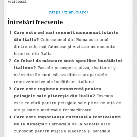
vizitează.
https://ziar360.ro/
Întrebări frecvente
Care este cel mai renumit monument istoric
din Italia?
Colosseumul din Roma este unul
dintre cele mai faimoase și vizitate monumente
istorice din Italia.
Ce feluri de mâncare sunt specifice bucătăriei
italiene?
Pastele proaspete, pizza, risotto-ul și
brânzeturile sunt câteva dintre preparatele
reprezentative ale bucătăriei italiene.
Care este regiunea cunoscută pentru
peisajele sale pitorești din Italia?
Toscana
este celebră pentru peisajele sale pline de viță de
vie și satele medievale fermecătoare.
Care este importanța culturală a festivalului
de la Veneția?
Carnavalul de la Veneția este
cunoscut pentru măștile elegante și paradele