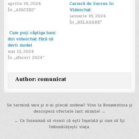
aprilie 16, 2024
Carieră de Succes în
În „AFACERI”
Videochat
ianuarie 16, 2024
În „RELAXARE”
Cum poți câștiga bani
din videochat fără să
devii model
mai 13, 2024
În „afaceri 2024”
Author:
comunicat
Navigare
Se termină vara și n-ai plecat undeva? Vino la Bonaventura și
descoperă ofertele last minute! →
în
← Ce înseamnă să visezi că ești înșelată și cum să îți
articole
îmbunătățești viața.