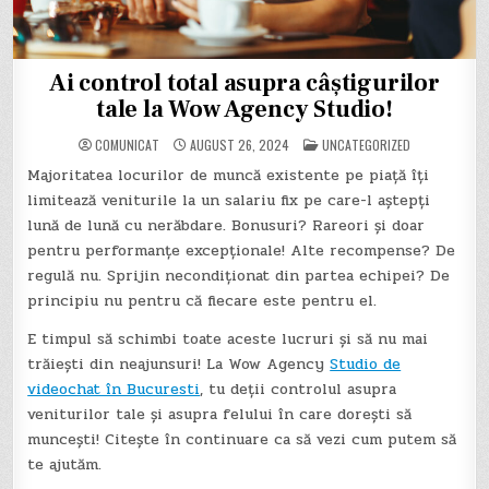
Ai control total asupra câștigurilor
tale la Wow Agency Studio!
POSTED
COMUNICAT
AUGUST 26, 2024
UNCATEGORIZED
IN
Majoritatea locurilor de muncă existente pe piață îți
limitează veniturile la un salariu fix pe care-l aștepți
lună de lună cu nerăbdare. Bonusuri? Rareori și doar
pentru performanțe excepționale! Alte recompense? De
regulă nu. Sprijin necondiționat din partea echipei? De
principiu nu pentru că fiecare este pentru el.
E timpul să schimbi toate aceste lucruri și să nu mai
trăiești din neajunsuri! La Wow Agency
Studio de
videochat în Bucuresti
, tu deții controlul asupra
veniturilor tale și asupra felului în care dorești să
muncești! Citește în continuare ca să vezi cum putem să
te ajutăm.