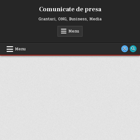
Skip
Comunicate de presa
to
content
Granturi, ONG, Business, Media
Menu
Menu