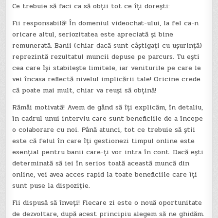
Ce trebuie să faci ca să obții tot ce îți dorești:
Fii responsabilă! În domeniul videochat-ului, la fel ca-n
oricare altul, seriozitatea este apreciată și bine
remunerată. Banii (chiar dacă sunt câștigați cu ușurință)
reprezintă rezultatul muncii depuse pe parcurs. Tu ești
cea care își stabilește limitele, iar veniturile pe care le
vei încasa reflectă nivelul implicării tale! Oricine crede
că poate mai mult, chiar va reuși să obțină!
Rămâi motivată! Avem de gând să îți explicăm, în detaliu,
în cadrul unui interviu care sunt beneficiile de a începe
o colaborare cu noi. Până atunci, tot ce trebuie să știi
este că felul în care îți gestionezi timpul online este
esențial pentru banii care-ți vor intra în cont. Dacă ești
determinată să iei în serios toată această muncă din
online, vei avea acces rapid la toate beneficiile care îți
sunt puse la dispoziție.
Fii dispusă să înveți! Fiecare zi este o nouă oportunitate
de dezvoltare, după acest principiu alegem să ne ghidăm.