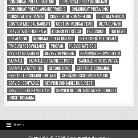
COMUNICAT PRESA GRANTURI
COMUNICAT PRESA INFORMARE
COMUNICAT PRESA LANSARE PRODUS
COMUNICAT PRESA ONG
CONSULATUL ROMÂNIEI
CONSULATUL ROMÂNIEI DIN
COSTUM MEDICAL
COSTUM MEDICAL BARBATI
COSTUM MEDICAL FEMEI
DELTA DUNARII
DEZVOLTARE PERSONALA
EDUARD PETRESCU
EKO GROUP
EKO NEWS
IDEI AFACERI
INFORMATII DELTA DUNARII
INTELIGENȚĂ ARTIFICIALĂ
PANOURI FOTOVOLTAICE
PROPAN
PUBLICITATE OOH
REVISTA DE AFACERI
REZERVOR PROPAN
REZERVOR PROPAN IEFTIN
SARMALE
SARMALE CU CARNE DE PORC
SARMALE IN FOI DE VARZA
SARMALE VEGETARIENE
SECOND HAND
SERBĂRILE SCRUMBIEI
SERBĂRILE SCRUMBIEI EDITIA II
SERBĂRILE SCRUMBIEI MALIUC
SERVICII CONTABILE
SERVICII CONTABILE BUCURESTI
SERVICII DE CONTABILITATE
SERVICII DE CONTABILITATE BUCURESTI
UNICEF ROMANIA
Menu
Copyright © 2026 Comunicate de presa