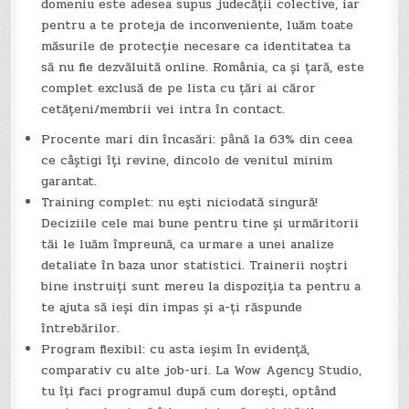
domeniu este adesea supus judecății colective, iar
pentru a te proteja de inconveniente, luăm toate
măsurile de protecție necesare ca identitatea ta
să nu fie dezvăluită online. România, ca și țară, este
complet exclusă de pe lista cu țări ai căror
cetățeni/membrii vei intra în contact.
Procente mari din încasări: până la 63% din ceea
ce câștigi îți revine, dincolo de venitul minim
garantat.
Training complet: nu ești niciodată singură!
Deciziile cele mai bune pentru tine și urmăritorii
tăi le luăm împreună, ca urmare a unei analize
detaliate în baza unor statistici. Trainerii noștri
bine instruiți sunt mereu la dispoziția ta pentru a
te ajuta să ieși din impas și a-ți răspunde
întrebărilor.
Program flexibil: cu asta ieșim în evidență,
comparativ cu alte job-uri. La Wow Agency Studio,
tu îți faci programul după cum dorești, optând