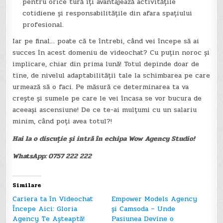
pentru orice tură îți avantajează activitățile
cotidiene și responsabilitățile din afara spațiului
profesional.
Iar pe final… poate că te întrebi, când vei începe să ai
succes în acest domeniu de videochat? Cu puțin noroc și
implicare, chiar din prima lună! Totul depinde doar de
tine, de nivelul adaptabilității tale la schimbarea pe care
urmează să o faci. Pe măsură ce determinarea ta va
crește și sumele pe care le vei încasa se vor bucura de
aceeași ascensiune! De ce te-ai mulțumi cu un salariu
minim, când poți avea totul?!
Hai la o discuție și intră în echipa Wow Agency Studio!
WhatsApp: 0757 222 222
Similare
Cariera ta în Videochat
Empower Models Agency
Începe Aici: Gloria
și Camsoda – Unde
Agency Te Așteaptă!
Pasiunea Devine o