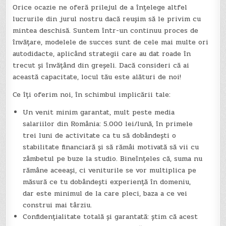
Orice ocazie ne oferă prilejul de a înțelege altfel
lucrurile din jurul nostru dacă reușim să le privim cu
mintea deschisă. Suntem într-un continuu proces de
învățare, modelele de succes sunt de cele mai multe ori
autodidacte, aplicând strategii care au dat roade în
trecut și învățând din greșeli. Dacă consideri că ai
această capacitate, locul tău este alături de noi!
Ce îți oferim noi, în schimbul implicării tale:
Un venit minim garantat, mult peste media
salariilor din România: 5.000 lei/lună, în primele
trei luni de activitate ca tu să dobândești o
stabilitate financiară și să rămâi motivată să vii cu
zâmbetul pe buze la studio. Bineînțeles că, suma nu
rămâne aceeași, ci veniturile se vor multiplica pe
măsură ce tu dobândești experiență în domeniu,
dar este minimul de la care pleci, baza a ce vei
construi mai târziu.
Confidențialitate totală și garantată: știm că acest