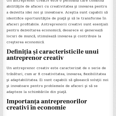
Un antreprenor creativ este o persoană care combină
abilitățile de afaceri cu creativitatea și inovarea pentru
a dezvolta idei noi și inovatoare. Aceștia sunt capabili să
identifice oportunitățile de piață și să le transforme în
afaceri profitabile. Antreprenorii creativi sunt esențiali
pentru dezvoltarea economică, deoarece ei generează
locuri de muncă, stimulează inovarea și contribuie la
creșterea economică.
Definiția și caracteristicile unui
antreprenor creativ
Un antreprenor creativ este caracterizat de o serie de
trăsături, cum ar fi creativitatea, inovarea, flexibilitatea
și adaptabilitatea. Ei sunt capabili să găsească soluții noi
și inovatoare pentru problemele de afaceri și să se
adapteze la schimbările din piață.
Importanța antreprenorilor
creativi în economie