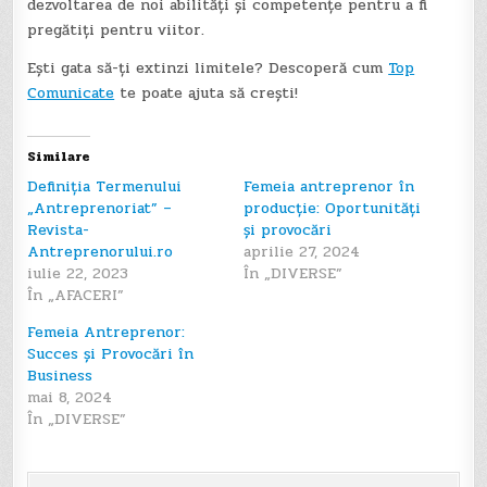
dezvoltarea de noi abilități și competențe pentru a fi
pregătiți pentru viitor.
Ești gata să-ți extinzi limitele? Descoperă cum
Top
Comunicate
te poate ajuta să crești!
Similare
Definiția Termenului
Femeia antreprenor în
„Antreprenoriat” –
producție: Oportunități
Revista-
și provocări
Antreprenorului.ro
aprilie 27, 2024
iulie 22, 2023
În „DIVERSE”
În „AFACERI”
Femeia Antreprenor:
Succes și Provocări în
Business
mai 8, 2024
În „DIVERSE”