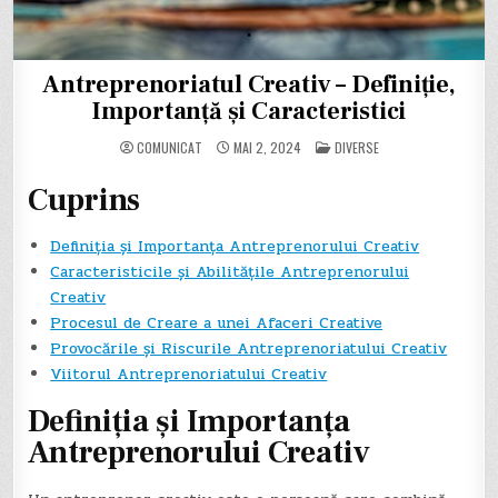
Antreprenoriatul Creativ – Definiție,
Importanță și Caracteristici
POSTED
COMUNICAT
MAI 2, 2024
DIVERSE
IN
Cuprins
Definiția și Importanța Antreprenorului Creativ
Caracteristicile și Abilitățile Antreprenorului
Creativ
Procesul de Creare a unei Afaceri Creative
Provocările și Riscurile Antreprenoriatului Creativ
Viitorul Antreprenoriatului Creativ
Definiția și Importanța
Antreprenorului Creativ