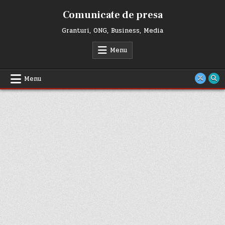
Skip
Comunicate de presa
to
content
Granturi, ONG, Business, Media
Menu
Menu