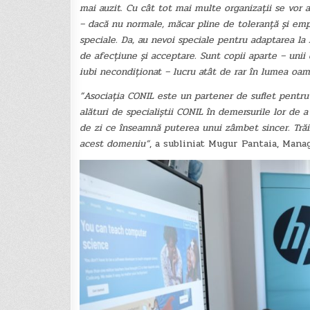
mai auzit. Cu cât tot mai multe organizații se vor a
– dacă nu normale, măcar pline de toleranță și emp
speciale. Da, au nevoi speciale pentru adaptarea la r
de afecțiune și acceptare. Sunt copii aparte – unii 
iubi necondiționat – lucru atât de rar în lumea oam
”Asociația CONIL este un partener de suflet pentru
alături de specialiștii CONIL în demersurile lor de a
de zi ce înseamnă puterea unui zâmbet sincer. Trăim 
acest domeniu”
, a subliniat Mugur Pantaia, Mana