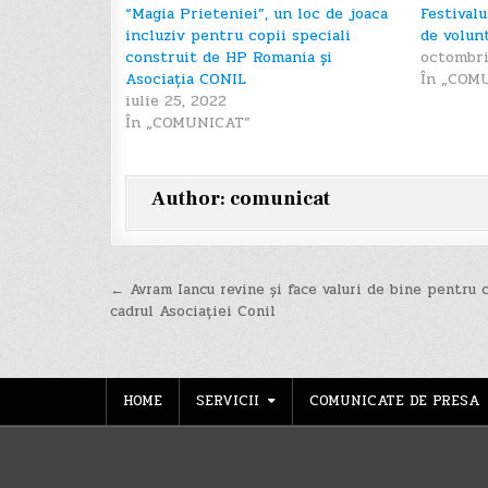
“Magia Prieteniei”, un loc de joaca
Festival
incluziv pentru copii speciali
de volun
construit de HP Romania și
octombri
Asociația CONIL
În „COM
iulie 25, 2022
În „COMUNICAT”
Author:
comunicat
Navigare
← Avram Iancu revine și face valuri de bine pentru c
cadrul Asociației Conil
în
articole
HOME
SERVICII
COMUNICATE DE PRESA