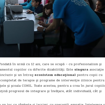
ondată în urmă cu 12 ani, care se ocupă – cu profesionalism și
tamentul copiilor cu diferite dizabilități. Este
singura
asociație
incluziv și un întreg
ecosistem
educațional
pentru copii cu
ți, completat de terapie și programe de intervenție zilnice pentru
țele și școala CONIL. Toate acestea, pentru a crea în jurul copiil
sțină progresul de integrare și învățare, atât individuală, cât și
un loc cu zâmbete și lacrimi, cu speranță, empatie, înțelegere ș