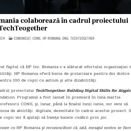
mania colaborează în cadrul proiectului
TechTeogether
POSTED
2024
COMUNICAT
,
CONIL
,
HP ROMANIA
,
ONG
,
TECHTEOGETHER
IN
ut faptul că HP Inc. Romania
s-a alăturat efortului organizației 
bilități. HP Romania oferă burse de școlarizare pentru doi dintre 
ntru 100 de copii cu autism și alte dizabilități.
adrul proiectului
TechTeogether: Building Digital Skills for Atypic
dation. Programul a fost lansat în premieră în luna martie.
rofesorii CONIL și, lunar, până la finalul lunii iunie, vor veni să
ona de abilități digitale, dezvoltate în cadrul acestui proiect. G
 copii vor fi ajutați să învețe bazele codării prin joc.
borare cu
HP Romania
și recunoscători că, iată, mesajul nostru se face