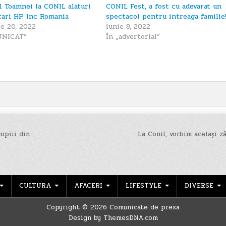
ul Toamnei la CONIL alaturi
CONIL Fest, a fost cu adevarat un
tari HP Inc Romania
spectacol pentru intreaga familie
e 20, 2022
iunie 8, 2022
UNICAT”
În „advertorial”
opiii din
La Conil, vorbim același 
CULTURA
AFACERI
LIFESTYLE
DIVERSE
Copyright © 2026 Comunicate de presa
Design by ThemesDNA.com