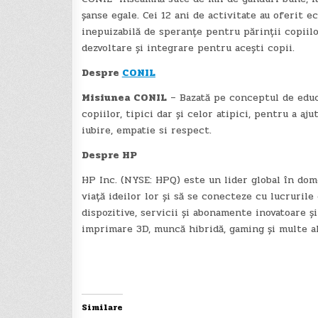
șanse egale. Cei 12 ani de activitate au oferit 
inepuizabilă de speranțe pentru părinții copiilor
dezvoltare și integrare pentru acești copii.
Despre
CONIL
Misiunea CONIL
– Bazată pe conceptul de educa
copiilor, tipici dar și celor atipici, pentru a a
iubire, empatie si respect.
Despre HP
HP Inc. (NYSE: HPQ) este un lider global în dom
viață ideilor lor și să se conecteze cu lucruril
dispozitive, servicii și abonamente inovatoare ș
imprimare 3D, muncă hibridă, gaming și multe al
Post
navigation
Similare