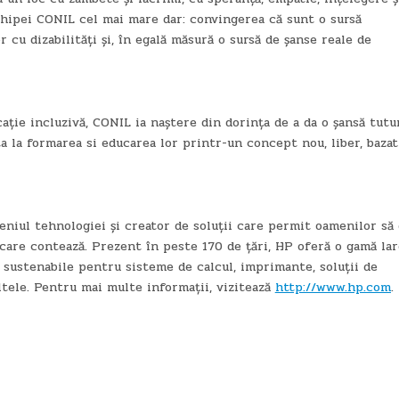
echipei CONIL cel mai mare dar: convingerea că sunt o sursă
 cu dizabilități și, în egală măsură o sursă de șanse reale de
ție incluzivă, CONIL ia naștere din dorința de a da o șansă tutu
juta la formarea si educarea lor printr-un concept nou, liber, baza
eniul tehnologiei și creator de soluții care permit oamenilor să
e care contează. Prezent în peste 170 de țări, HP oferă o gamă la
i sustenabile pentru sisteme de calcul, imprimante, soluții de
tele. Pentru mai multe informații, vizitează
http://www.hp.com
.