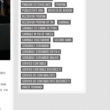
PANOURI FOTOVOLTAICE
PROPAN
PUBLICITATE OOH
REVISTA DE AFACERI
REZERVOR PROPAN
REZERVOR PROPAN IEFTIN
SARMALE
SARMALE CU CARNE DE PORC
SARMALE IN FOI DE VARZA
SARMALE VEGETARIENE
SECOND HAND
SERBĂRILE SCRUMBIEI
SERBĂRILE SCRUMBIEI EDITIA II
SERBĂRILE SCRUMBIEI MALIUC
SERVICII CONTABILE
SERVICII CONTABILE BUCURESTI
 din
SERVICII DE CONTABILITATE
SERVICII DE CONTABILITATE BUCURESTI
 mai
UNICEF ROMANIA
or cu
i