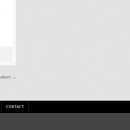
!
zâmbet! →
CONTACT