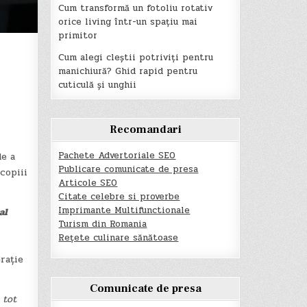
Cum transformă un fotoliu rotativ
orice living într-un spațiu mai
primitor
Cum alegi cleștii potriviți pentru
manichiură? Ghid rapid pentru
cuticulă și unghii
Recomandari
Pachete Advertoriale SEO
de a
Publicare comunicate de presa
copiii
Articole SEO
Citate celebre si proverbe
Imprimante Multifunctionale
al
Turism din Romania
Rețete culinare sănătoase
rație
Comunicate de presa
 tot