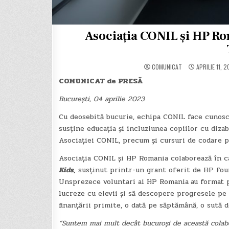
Asociația CONIL și HP Ro
COMUNICAT
APRILIE 11, 
COMUNICAT de PRESĂ
București, 04 aprilie 2023
Cu deosebită bucurie, echipa CONIL face cunosc
susține educația și incluziunea copiilor cu diza
Asociației CONIL, precum și cursuri de codare pe
Asociația CONIL și HP Romania colaborează în c
Kids
,
susținut printr-un grant oferit de HP Foun
Unsprezece voluntari ai HP Romania
au format p
lucreze cu elevii și să descopere progresele pe z
finanțării primite, o dată pe săptămână, o sută de
“Suntem mai mult decât bucuroși de această cola