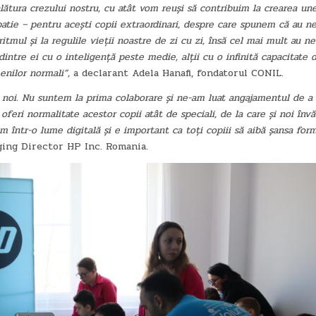
lătura crezului nostru, cu atât vom reuși să contribuim la crearea un
atie – pentru acești copii extraordinari, despre care spunem că au n
itmul și la regulile vieții noastre de zi cu zi, însă cel mai mult au ne
dintre ei cu o inteligență peste medie, alții cu o infinită capacitate 
enilor normali”,
a declarant Adela Hanafi, fondatorul CONIL.
 noi. Nu suntem la prima colaborare și ne-am luat angajamentul de a 
 oferi normalitate acestor copii atât de speciali, de la care și noi înv
într-o lume digitală și e important ca toți copiii să aibă șansa form
ging Director HP Inc. Romania.