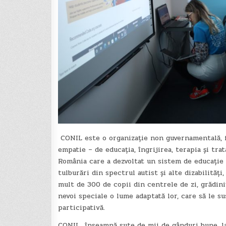
CONIL este o organizație non guvernamentală, f
empatie – de educația, îngrijirea, terapia și tra
România care a dezvoltat un sistem de educație 
tulburări din spectrul autist și alte dizabilită
mult de 300 de copii din centrele de zi, grădini
nevoi speciale o lume adaptată lor, care să le su
participativă.
CONIL înseamnă sute de mii de gânduri bune, la 