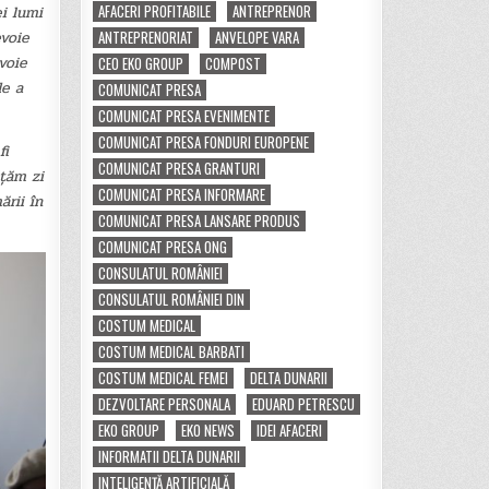
AFACERI PROFITABILE
ANTREPRENOR
ei lumi
evoie
ANTREPRENORIAT
ANVELOPE VARA
voie
CEO EKO GROUP
COMPOST
de a
COMUNICAT PRESA
COMUNICAT PRESA EVENIMENTE
COMUNICAT PRESA FONDURI EUROPENE
fi
COMUNICAT PRESA GRANTURI
ățăm zi
COMUNICAT PRESA INFORMARE
ării în
COMUNICAT PRESA LANSARE PRODUS
COMUNICAT PRESA ONG
CONSULATUL ROMÂNIEI
CONSULATUL ROMÂNIEI DIN
COSTUM MEDICAL
COSTUM MEDICAL BARBATI
COSTUM MEDICAL FEMEI
DELTA DUNARII
DEZVOLTARE PERSONALA
EDUARD PETRESCU
EKO GROUP
EKO NEWS
IDEI AFACERI
INFORMATII DELTA DUNARII
INTELIGENȚĂ ARTIFICIALĂ