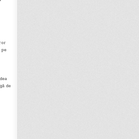
ror
t pe
 dea
rgă de