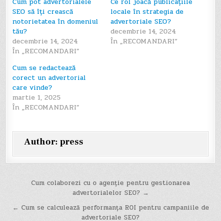
Cum pot advertorialele
Ce rol joacă publicațiile
SEO să îți crească
locale în strategia de
notorietatea în domeniul
advertoriale SEO?
tău?
decembrie 14, 2024
decembrie 14, 2024
În „RECOMANDARI”
În „RECOMANDARI”
Cum se redactează
corect un advertorial
care vinde?
martie 1, 2025
În „RECOMANDARI”
Author:
press
Navigare
Cum colaborezi cu o agenție pentru gestionarea
advertorialelor SEO? →
în
← Cum se calculează performanța ROI pentru campaniile de
articole
advertoriale SEO?