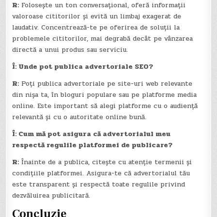
R:
Folosește un ton conversațional, oferă informații
valoroase cititorilor și evită un limbaj exagerat de
laudativ. Concentrează-te pe oferirea de soluții la
problemele cititorilor, mai degrabă decât pe vânzarea
directă a unui produs sau serviciu.
Î: Unde pot publica advertoriale SEO?
R:
Poți publica advertoriale pe site-uri web relevante
din nișa ta, în bloguri populare sau pe platforme media
online. Este important să alegi platforme cu o audiență
relevantă și cu o autoritate online bună.
Î: Cum mă pot asigura că advertorialul meu
respectă regulile platformei de publicare?
R:
Înainte de a publica, citește cu atenție termenii și
condițiile platformei. Asigura-te că advertorialul tău
este transparent și respectă toate regulile privind
dezvăluirea publicitară.
Concluzie