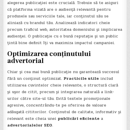
alegerea publicației este crucială. Trebuie să te asiguri
că platforma vizată are o audiență relevantă pentru
produsele sau serviciile tale, iar conținutul său se
aliniază cu brandul tău. Analizează indicatori cheie
precum traficul web, autoritatea domeniului și implicarea
audienței. O publicație cu o bună reputație și un public
țintă bine definit îți va maximiza impactul campaniei.
Optimizarea conținutului
advertorial
Chiar și cea mai bună publicație nu garantează succesul
fără un conținut optimizat.
Practicile utile
includ
utilizarea cuvintelor cheie relevante, o structură clară
și ușor de citit, precum și integrarea naturală a link-
urilor către site-ul tău. Evită textele promoționale
agresive, concentrându-te pe oferirea de valoare
adăugată cititorilor. Conținutul de calitate, informativ și
relevant este cheia unei
publicări eficiente
a
advertorialelor SEO
.