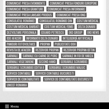
COMUNICAT PRESA EVENIMENTE
COMUNICAT PRESA FONDURI EUROPENE
COMUNICAT PRESA GRANTURI
COMUNICAT PRESA INFORMARE
COMUNICAT PRESA LANSARE PRODUS
COMUNICAT PRESA ONG
CONSULATUL ROMÂNIEI
CONSULATUL ROMÂNIEI DIN
COSTUM MEDICAL
COSTUM MEDICAL BARBATI
COSTUM MEDICAL FEMEI
DELTA DUNARII
DEZVOLTARE PERSONALA
EDUARD PETRESCU
EKO GROUP
EKO NEWS
IDEI AFACERI
INFORMATII DELTA DUNARII
INTELIGENȚĂ ARTIFICIALĂ
PANOURI FOTOVOLTAICE
PROPAN
PUBLICITATE OOH
REVISTA DE AFACERI
REZERVOR PROPAN
REZERVOR PROPAN IEFTIN
SARMALE
SARMALE CU CARNE DE PORC
SARMALE IN FOI DE VARZA
SARMALE VEGETARIENE
SECOND HAND
SERBĂRILE SCRUMBIEI
SERBĂRILE SCRUMBIEI EDITIA II
SERBĂRILE SCRUMBIEI MALIUC
SERVICII CONTABILE
SERVICII CONTABILE BUCURESTI
SERVICII DE CONTABILITATE
SERVICII DE CONTABILITATE BUCURESTI
UNICEF ROMANIA
Menu