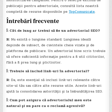
monitorizarea campaniei. Pentru o selecție extinsă de
publicații pentru advertoriale, consultă lista noastră
completă de resurse disponibile pe
TopComunicate
.
Întrebări frecvente
Î: Cât de lung ar trebui să fie un advertorial SEO?
R:
Nu există o lungime standard. Lungimea ideală
depinde de subiect, de cuvintele cheie vizate și de
platforma de publicare. Un advertorial bine scris trebuie
să ofere suficientă informație pentru a fi util cititorilor,
fără a fi prea lung și plictisitor.
Î: Trebuie să includ link-uri în advertorial?
R:
Da, este esențial să incluzi link-uri relevante către
site-ul tău sau către alte resurse utile. Aceste link-uri
ajută la consolidarea autorității și la îmbunătățirea SEO.
Î: Cum pot asigura că advertorialul meu este
natural și nu pare ca o reclamă agresivă?