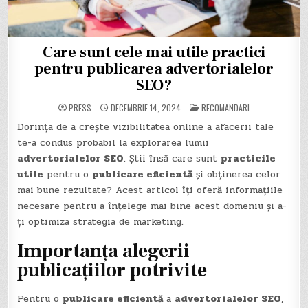
Care sunt cele mai utile practici
pentru publicarea advertorialelor
SEO?
POSTED
PRESS
DECEMBRIE 14, 2024
RECOMANDARI
IN
Dorința de a crește vizibilitatea online a afacerii tale
te-a condus probabil la explorarea lumii
advertorialelor SEO
. Știi însă care sunt
practicile
utile
pentru o
publicare eficientă
și obținerea celor
mai bune rezultate? Acest articol îți oferă informațiile
necesare pentru a înțelege mai bine acest domeniu și a-
ți optimiza strategia de marketing.
Importanța alegerii
publicațiilor potrivite
Pentru o
publicare eficientă
a
advertorialelor SEO
,