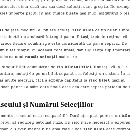
iletului chiar dacă una sau două selecții sunt greșite. De exemp
șase) împarte pariul în mai multe bilete mai mici, asigurând o pla
ii
de șase meciuri, el nu are același
risc bilet
ca un bilet simpl
 selecții nu anulează întregul pariu. Totuși, trebuie reținut că
oarece fiecare combinație este considerată un pariu separat. De
un bilet simplu cu aceeași cotă finală, dar siguranța suplimentar
cluderea unui
număr selecții
mai mare.
n singur bilet acumulator de tip
biletul zilei
, limitați-vă la 2-4
entare, mutați-le pe un bilet separat sau folosiți un sistem. În a
ai multe meciuri, fără a expune capitalul la
risc bilet
maxim.
doar pentru a mări cota finală este cea care separă pariorul de 
scului și
Numărul Selecțiilor
mentul riscului este inseparabilă. Dacă ați optat pentru un
bil
trebui să reduceți automat miza. Un risc mare necesită o expune
e doar 2-3 evenimente bine analizate, unde
risc bilet
este gestion