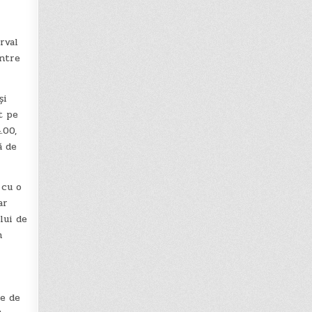
rval
intre
și
t pe
.00,
ă de
 cu o
ar
lui de
n
te de