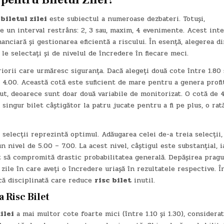
u
biletul zilei
este subiectul a numeroase dezbateri. Totuși,
re un interval restrâns: 2, 3 sau, maxim, 4 evenimente. Acest inte
nciară și gestionarea eficientă a riscului. În esență, alegerea d
le selectați și de nivelul de încredere în fiecare meci.
riorii care urmăresc siguranța. Dacă alegeți două cote între 1.80 
 – 4.00. Această cotă este suficient de mare pentru a genera profi
t, deoarece sunt doar două variabile de monitorizat. O cotă de 4
singur bilet câștigător la patru jucate pentru a fi pe plus, o rat
 selecții reprezintă optimul. Adăugarea celei de-a treia selecții,
n nivel de 5.00 – 7.00. La acest nivel, câștigul este substanțial, i
 să compromită drastic probabilitatea generală. Depășirea pragu
zile în care aveți o încredere uriașă în rezultatele respective. Î
ică disciplinată care reduce
risc bilet
inutil.
ra
Risc Bilet
ilei
a mai multor cote foarte mici (între 1.10 și 1.30), considera