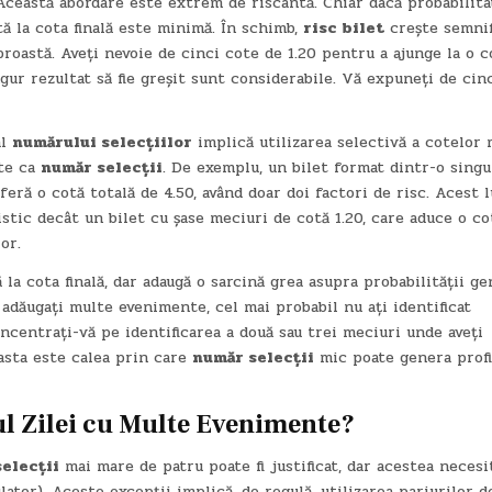
 Această abordare este extrem de riscantă. Chiar dacă probabilita
tă la cota finală este minimă. În schimb,
risc bilet
crește semnifi
proastă. Aveți nevoie de cinci cote de 1.20 pentru a ajunge la o c
gur rezultat să fie greșit sunt considerabile. Vă expuneți de cinc
al
numărului selecțiilor
implică utilizarea selectivă a cotelor 
ate ca
număr selecții
. De exemplu, un bilet format dintr-o singu
feră o cotă totală de 4.50, având doar doi factori de risc. Acest 
stic decât un bilet cu șase meciuri de cotă 1.20, care aduce o co
or.
ă la cota finală, dar adaugă o sarcină grea asupra probabilității ge
ă adăugați multe evenimente, cel mai probabil nu ați identificat
ncentrați-vă pe identificarea a două sau trei meciuri unde aveți
easta este calea prin care
număr selecții
mic poate genera profi
l Zilei
cu Multe Evenimente?
elecții
mai mare de patru poate fi justificat, dar acestea necesi
ator). Aceste excepții implică, de regulă, utilizarea pariurilor d