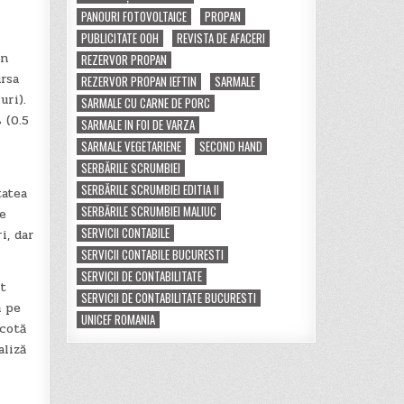
PANOURI FOTOVOLTAICE
PROPAN
PUBLICITATE OOH
REVISTA DE AFACERI
un
REZERVOR PROPAN
ursa
REZERVOR PROPAN IEFTIN
SARMALE
uri).
SARMALE CU CARNE DE PORC
 (0.5
SARMALE IN FOI DE VARZA
SARMALE VEGETARIENE
SECOND HAND
SERBĂRILE SCRUMBIEI
SERBĂRILE SCRUMBIEI EDITIA II
tatea
SERBĂRILE SCRUMBIEI MALIUC
re
SERVICII CONTABILE
i, dar
SERVICII CONTABILE BUCURESTI
SERVICII DE CONTABILITATE
t
SERVICII DE CONTABILITATE BUCURESTI
 pe
UNICEF ROMANIA
 cotă
aliză