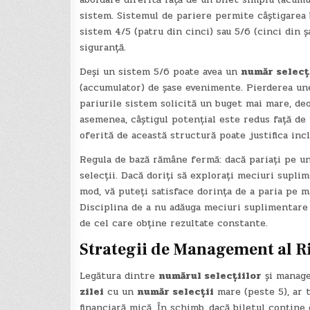
sistem. Sistemul de pariere permite câștigarea b
sistem 4/5 (patru din cinci) sau 5/6 (cinci din 
siguranță.
Deși un sistem 5/6 poate avea un
număr selecț
(accumulator) de șase evenimente. Pierderea unei
pariurile sistem solicită un buget mai mare, de
asemenea, câștigul potențial este redus față de 
oferită de această structură poate justifica in
Regula de bază rămâne fermă: dacă pariați pe u
selecții. Dacă doriți să explorați meciuri suplim
mod, vă puteți satisface dorința de a paria pe m
Disciplina de a nu adăuga meciuri suplimentare 
de cel care obține rezultate constante.
Strategii de Management al Ri
Legătura dintre
numărul selecțiilor
și manage
zilei
cu un
număr selecții
mare (peste 5), ar 
financiară mică. În schimb, dacă biletul conțin