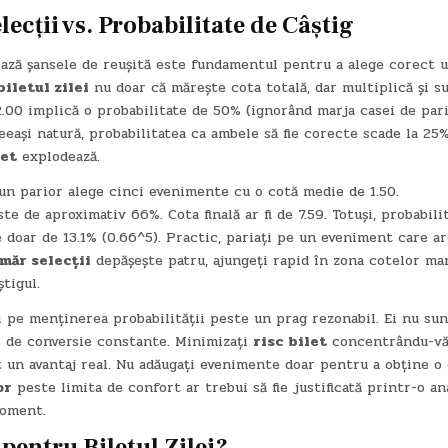
ecții
vs. Probabilitate de Câștig
ază șansele de reușită este fundamentul pentru a alege corect 
biletul zilei
nu doar că mărește cota totală, dar multiplică și s
.00 implică o probabilitate de 50% (ignorând marja casei de pari
eași natură, probabilitatea ca ambele să fie corecte scade la 25%
let
explodează.
un parior alege cinci evenimente cu o cotă medie de 1.50.
te de aproximativ 66%. Cota finală ar fi de 7.59. Totuși, probabili
e doar de 13.1% (0.66^5). Practic, pariați pe un eveniment care a
măr selecții
depășește patru, ajungeți rapid în zona cotelor mar
tigul.
i pe menținerea probabilității peste un prag rezonabil. Ei nu sun
le de conversie constante. Minimizați
risc bilet
concentrându-vă
 un avantaj real. Nu adăugați evenimente doar pentru a obține o
or
peste limita de confort ar trebui să fie justificată printr-o an
moment.
l pentru
Biletul Zilei
?