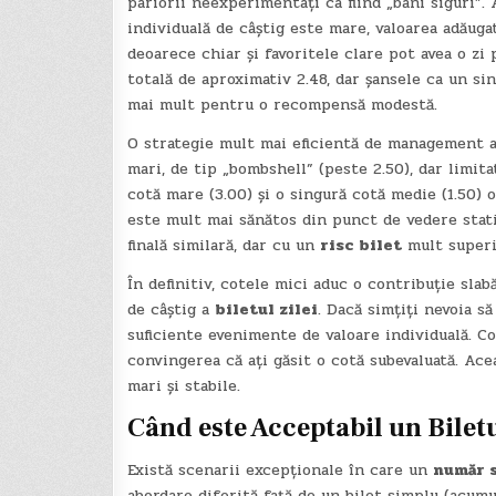
pariorii neexperimentați ca fiind „bani siguri”.
individuală de câștig este mare, valoarea adăuga
deoarece chiar și favoritele clare pot avea o zi 
totală de aproximativ 2.48, dar șansele ca un sin
mai mult pentru o recompensă modestă.
O strategie mult mai eficientă de management 
mari, de tip „bombshell” (peste 2.50), dar limit
cotă mare (3.00) și o singură cotă medie (1.50) o
este mult mai sănătos din punct de vedere stati
finală similară, dar cu un
risc bilet
mult superi
În definitiv, cotele mici aduc o contribuție slab
de câștig a
biletul zilei
. Dacă simțiți nevoia s
suficiente evenimente de valoare individuală. Co
convingerea că ați găsit o cotă subevaluată. Ac
mari și stabile.
Când este Acceptabil un
Biletu
Există scenarii excepționale în care un
număr s
abordare diferită față de un bilet simplu (acumul