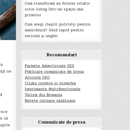
Cum transformă un fotoliu rotativ
orice living într-un spațiu mai
primitor
Cum alegi cleștii potriviți pentru
manichiură? Ghid rapid pentru
cuticulă și unghii
Recomandari
Nu
Pachete Advertoriale SEO
nță ne
Publicare comunicate de presa
Articole SEO
Citate celebre si proverbe
Imprimante Multifunctionale
l
Turism din Romania
Rețete culinare sănătoase
rece
m să
Comunicate de presa
egiile