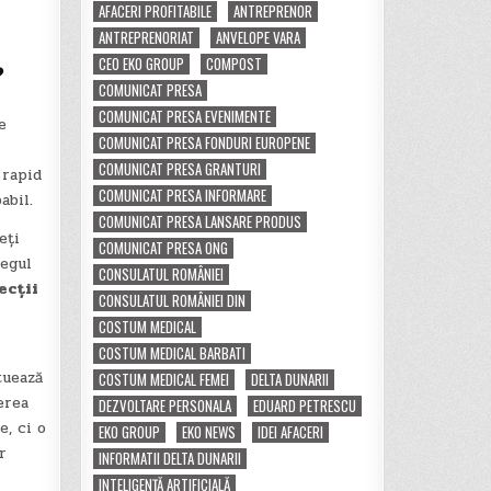
AFACERI PROFITABILE
ANTREPRENOR
ANTREPRENORIAT
ANVELOPE VARA
CEO EKO GROUP
COMPOST
?
COMUNICAT PRESA
COMUNICAT PRESA EVENIMENTE
e
COMUNICAT PRESA FONDURI EUROPENE
COMUNICAT PRESA GRANTURI
 rapid
COMUNICAT PRESA INFORMARE
abil.
COMUNICAT PRESA LANSARE PRODUS
eți
COMUNICAT PRESA ONG
regul
CONSULATUL ROMÂNIEI
ecții
CONSULATUL ROMÂNIEI DIN
COSTUM MEDICAL
COSTUM MEDICAL BARBATI
ituează
COSTUM MEDICAL FEMEI
DELTA DUNARII
erea
DEZVOLTARE PERSONALA
EDUARD PETRESCU
, ci o
EKO GROUP
EKO NEWS
IDEI AFACERI
r
INFORMATII DELTA DUNARII
INTELIGENȚĂ ARTIFICIALĂ