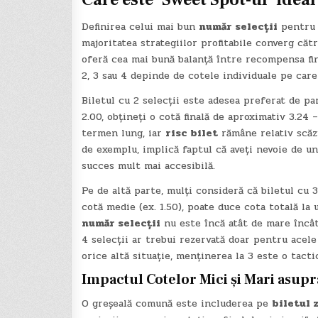
Definirea celui mai bun
număr selecții
pentr
majoritatea strategiilor profitabile converg căt
oferă cea mai bună balanță între recompensa fina
2, 3 sau 4 depinde de cotele individuale pe care 
Biletul cu 2 selecții este adesea preferat de pa
2.00, obțineți o cotă finală de aproximativ 3.24
termen lung, iar
risc bilet
rămâne relativ scăzu
de exemplu, implică faptul că aveți nevoie de un 
succes mult mai accesibilă.
Pe de altă parte, mulți consideră că biletul cu 3
cotă medie (ex. 1.50), poate duce cota totală la u
număr selecții
nu este încă atât de mare încât
4 selecții ar trebui rezervată doar pentru acele 
orice altă situație, menținerea la 3 este o tact
Impactul Cotelor Mici și Mari asup
O greșeală comună este includerea pe
biletul z