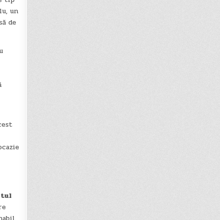
lu, un
să de
u
ă
cest
ocazie
etul
re
abil,