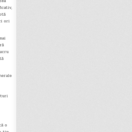
tea
cativ,
otă
i ori
mai
ră
lucru
tă
nerale
turi
tă o
e tip