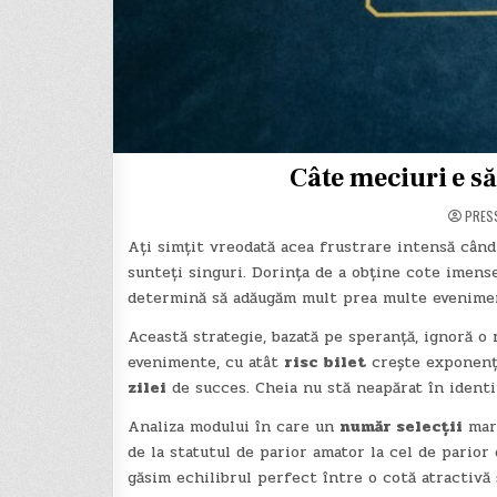
Câte meciuri e să
PRES
Ați simțit vreodată acea frustrare intensă cân
sunteți singuri. Dorința de a obține cote imense
determină să adăugăm mult prea multe evenimen
Această strategie, bazată pe speranță, ignoră o 
evenimente, cu atât
risc bilet
crește exponenți
zilei
de succes. Cheia nu stă neapărat în identif
Analiza modului în care un
număr selecții
mare
de la statutul de parior amator la cel de parior
găsim echilibrul perfect între o cotă atractivă 