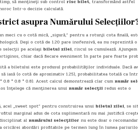
i timp, să mențineți sub control
risc bilet
, transformând astfel
oroc într-o decizie calculată.
 strict asupra
Numărului Selecțiilor
n meci cu o cotă mică, „sigură,” pentru a rotunji cota finală, est
hologică. Deși o cotă de 1.20 pare inofensivă, ea nu reprezintă o
e selecții pe același
biletul zilei
, riscul se cumulează. Ajungem
vertiginos, chiar dacă fiecare eveniment în parte pare foarte prob
tă a biletului este produsul probabilităților individuale. Dacă av
să iasă (o cotă de aproximativ 1.25), probabilitatea totală ca înt
 * 0.8 * 0.8 * 0.8). Acest calcul demonstrează clar cum
număr sel
rios înțelege că menținerea unui
număr selecții
redus este o
ă, acel „sweet spot” pentru construirea unui
biletul zilei
, se s
profitul marginal adus de cota suplimentară nu mai justifică creșt
disciplinat al
numărului selecțiilor
nu este doar o recomandare
za oricărei abordări profitabile pe termen lung în lumea pariurilo