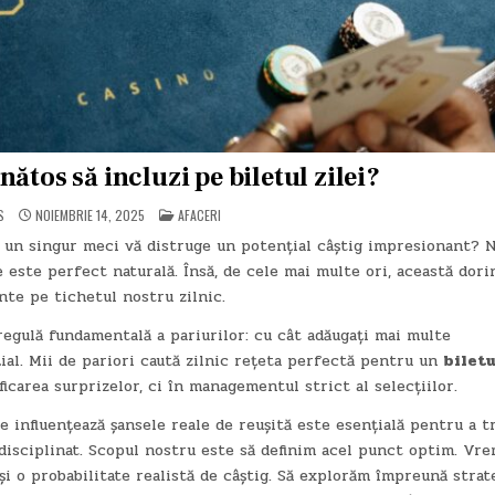
nătos să incluzi pe biletul zilei?
POSTED
S
NOIEMBRIE 14, 2025
AFACERI
IN
d un singur meci vă distruge un potențial câștig impresionant? 
 este perfect naturală. Însă, de cele mai multe ori, această dori
te pe tichetul nostru zilnic.
regulă fundamentală a pariurilor: cu cât adăugați mai multe
al. Mii de pariori caută zilnic rețeta perfectă pentru un
biletu
icarea surprizelor, ci în managementul strict al selecțiilor.
 influențează șansele reale de reușită este esențială pentru a t
 disciplinat. Scopul nostru este să definim acel punct optim. Vre
și o probabilitate realistă de câștig. Să explorăm împreună strat