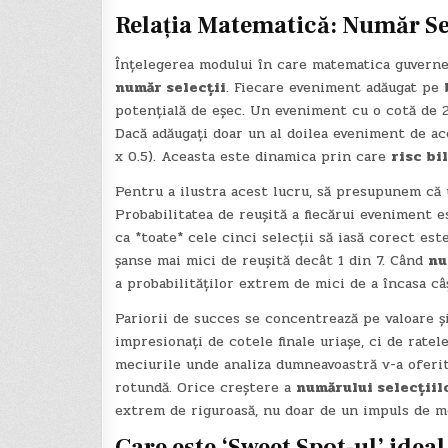
Relația Matematică:
Număr Sel
Înțelegerea modului în care matematica guverne
număr selecții
. Fiecare eveniment adăugat pe
potențială de eșec. Un eveniment cu o cotă de 2
Dacă adăugați doar un al doilea eveniment de ace
x 0.5). Aceasta este dinamica prin care
risc bi
Pentru a ilustra acest lucru, să presupunem că 
Probabilitatea de reușită a fiecărui eveniment es
ca *toate* cele cinci selecții să iasă corect est
șanse mai mici de reușită decât 1 din 7. Când
nu
a probabilităților extrem de mici de a încasa câș
Pariorii de succes se concentrează pe valoare ș
impresionați de cotele finale uriașe, ci de rate
meciurile unde analiza dumneavoastră v-a oferit
rotundă. Orice creștere a
numărului selecțiil
extrem de riguroasă, nu doar de un impuls de 
Care este ‘Sweet Spot-ul’ idea