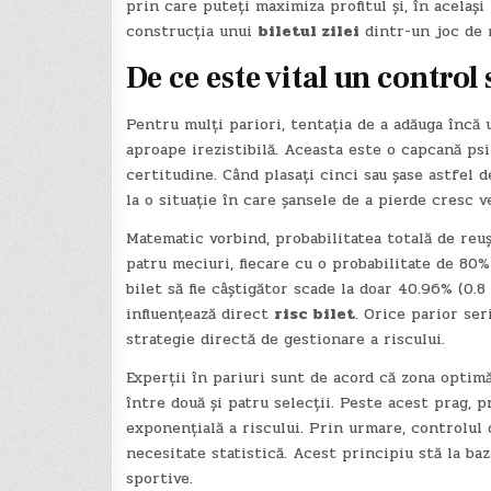
prin care puteți maximiza profitul și, în acelaș
construcția unui
biletul zilei
dintr-un joc de n
De ce este vital un control
Pentru mulți pariori, tentația de a adăuga încă u
aproape irezistibilă. Aceasta este o capcană psi
certitudine. Când plasați cinci sau șase astfel d
la o situație în care șansele de a pierde cresc 
Matematic vorbind, probabilitatea totală de reuși
patru meciuri, fiecare cu o probabilitate de 80% 
bilet să fie câștigător scade la doar 40.96% (0.8
influențează direct
risc bilet
. Orice parior se
strategie directă de gestionare a riscului.
Experții în pariuri sunt de acord că zona optim
între două și patru selecții. Peste acest prag, 
exponențială a riscului. Prin urmare, controlul 
necesitate statistică. Acest principiu stă la ba
sportive.