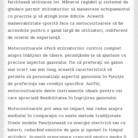
facilitează utilizarea lor. Mânerul reglabil și sistemul de
ghidare permit utilizatorilor să manevreze echipamentul
cu precizie și să atingă zone dificile. Această
manevrabilitate sporită face ca motocositoarele să fie
accesibile pentru o gamă largă de utilizatori, indiferent
de nivelul de experiență.
Motocositoarele oferă utilizatorilor control complet
asupra înălțimii de tăiere, permițându-le să ajusteze cu
precizie aspectul gazonului. Fie că preferați un gazon
mai scurt sau mai lung, această caracteristică vă
permite să personalizați aspectul gazonului în funcție
de preferințe sau condiții specifice. Astfel,
motocositoarele devin instrumente ideale pentru cei
care apreciază flexibilitatea în îngrijirea gazonului.
Motocositoarele pot avea un impact mai redus asupra
mediului în comparație cu unele metode tradiționale.
Unele modele funcționează cu energie electrică sau cu
baterii, reducând emisiile de gaze și zgomot în timpul
utilizării. Această preocupare crescută pentru mediu îi