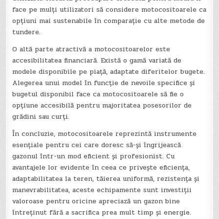
face pe mulți utilizatori să considere motocositoarele ca
opțiuni mai sustenabile în comparație cu alte metode de
tundere.
O altă parte atractivă a motocositoarelor este
accesibilitatea financiară. Există o gamă variată de
modele disponibile pe piață, adaptate diferitelor bugete.
Alegerea unui model în funcție de nevoile specifice și
bugetul disponibil face ca motocositoarele să fie o
opțiune accesibilă pentru majoritatea posesorilor de
grădini sau curți.
În concluzie, motocositoarele reprezintă instrumente
esențiale pentru cei care doresc să-și îngrijească
gazonul într-un mod eficient și profesionist. Cu
avantajele lor evidente în ceea ce privește eficiența,
adaptabilitatea la teren, tăierea uniformă, rezistența și
manevrabilitatea, aceste echipamente sunt investiții
valoroase pentru oricine apreciază un gazon bine
întreținut fără a sacrifica prea mult timp și energie.