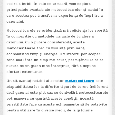
cosire a ierbii. În cele ce urmează, vom explora
principalele avantaje ale motocositoarelor și modul în
care acestea pot transforma experiența de îngrijire a
gazonului.
Motocositoarele se evidențiază prin eficiența lor sporită
în comparatie cu metodele manuale de tundere a
gazonului. Cu o putere considerabilă, aceste
motocositoare
trec cu ușurință prin iarbă,
economisind timp și energie. Utilizatorii pot acoperi
zone mari într-un timp mai scurt, permițându-le să se
bucure de un gazon bine întreținut, fără a depune
eforturi extenuante.
Un alt avantaj notabil al acestor
motocositoare
este
adaptabilitatea lor la diferite tipuri de teren. Indiferent
dacă gazonul este plat sau cu denivelări, motocositoarele
pot manevra cu ușurință aceste condiții. Această
versatilitate face ca aceste echipamente să fie potrivite
pentru utilizare în diverse medii, de la grădinile