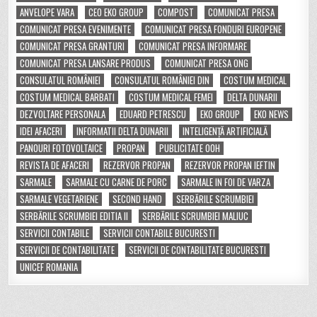
ANVELOPE VARA
CEO EKO GROUP
COMPOST
COMUNICAT PRESA
COMUNICAT PRESA EVENIMENTE
COMUNICAT PRESA FONDURI EUROPENE
COMUNICAT PRESA GRANTURI
COMUNICAT PRESA INFORMARE
COMUNICAT PRESA LANSARE PRODUS
COMUNICAT PRESA ONG
CONSULATUL ROMÂNIEI
CONSULATUL ROMÂNIEI DIN
COSTUM MEDICAL
COSTUM MEDICAL BARBATI
COSTUM MEDICAL FEMEI
DELTA DUNARII
DEZVOLTARE PERSONALA
EDUARD PETRESCU
EKO GROUP
EKO NEWS
IDEI AFACERI
INFORMATII DELTA DUNARII
INTELIGENȚĂ ARTIFICIALĂ
PANOURI FOTOVOLTAICE
PROPAN
PUBLICITATE OOH
REVISTA DE AFACERI
REZERVOR PROPAN
REZERVOR PROPAN IEFTIN
SARMALE
SARMALE CU CARNE DE PORC
SARMALE IN FOI DE VARZA
SARMALE VEGETARIENE
SECOND HAND
SERBĂRILE SCRUMBIEI
SERBĂRILE SCRUMBIEI EDITIA II
SERBĂRILE SCRUMBIEI MALIUC
SERVICII CONTABILE
SERVICII CONTABILE BUCURESTI
SERVICII DE CONTABILITATE
SERVICII DE CONTABILITATE BUCURESTI
UNICEF ROMANIA