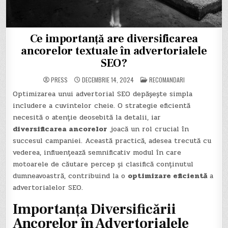
Ce importanță are diversificarea
ancorelor textuale în advertorialele
SEO?
POSTED
PRESS
DECEMBRIE 14, 2024
RECOMANDARI
IN
Optimizarea unui advertorial SEO depășește simpla
includere a cuvintelor cheie. O strategie eficientă
necesită o atenție deosebită la detalii, iar
diversificarea ancorelor
joacă un rol crucial în
succesul campaniei. Această practică, adesea trecută cu
vederea, influențează semnificativ modul în care
motoarele de căutare percep și clasifică conținutul
dumneavoastră, contribuind la o
optimizare eficientă
a
advertorialelor SEO.
Importanța Diversificării
Ancorelor în Advertorialele