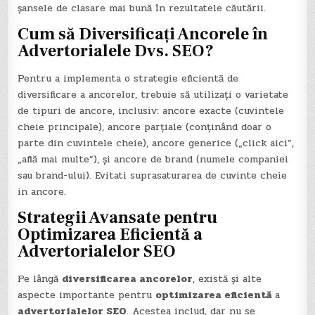
șansele de clasare mai bună în rezultatele căutării.
Cum să Diversificați Ancorele în
Advertorialele Dvs. SEO?
Pentru a implementa o strategie eficientă de
diversificare a ancorelor, trebuie să utilizați o varietate
de tipuri de ancore, inclusiv: ancore exacte (cuvintele
cheie principale), ancore parțiale (conținând doar o
parte din cuvintele cheie), ancore generice („click aici”,
„află mai multe”), și ancore de brand (numele companiei
sau brand-ului). Evitati suprasaturarea de cuvinte cheie
in ancore.
Strategii Avansate pentru
Optimizarea Eficientă a
Advertorialelor SEO
Pe lângă
diversificarea ancorelor
, există și alte
aspecte importante pentru
optimizarea eficientă
a
advertorialelor SEO
. Acestea includ, dar nu se