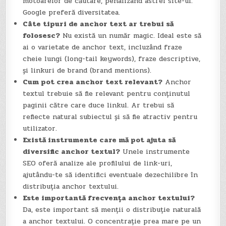
motoarelor de căutare, penalizând astfel site-ul.
Google preferă diversitatea.
Câte tipuri de anchor text ar trebui să
folosesc?
Nu există un număr magic. Ideal este să
ai o varietate de anchor text, incluzând fraze
cheie lungi (long-tail keywords), fraze descriptive,
și linkuri de brand (brand mentions).
Cum pot crea anchor text relevant?
Anchor
textul trebuie să fie relevant pentru conținutul
paginii către care duce linkul. Ar trebui să
reflecte natural subiectul și să fie atractiv pentru
utilizator.
Există instrumente care mă pot ajuta să
diversific anchor textul?
Unele instrumente
SEO oferă analize ale profilului de link-uri,
ajutându-te să identifici eventuale dezechilibre în
distribuția anchor textului.
Este importantă frecvența anchor textului?
Da, este important să menții o distribuție naturală
a anchor textului. O concentrație prea mare pe un