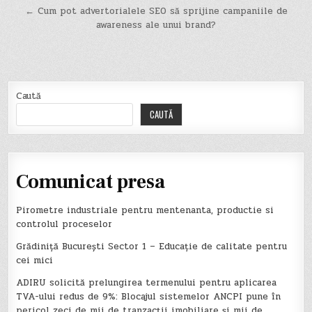
← Cum pot advertorialele SEO să sprijine campaniile de
articole
awareness ale unui brand?
Caută
CAUTĂ
Comunicat presa
Pirometre industriale pentru mentenanta, productie si
controlul proceselor
Grădiniță București Sector 1 – Educație de calitate pentru
cei mici
ADIRU solicită prelungirea termenului pentru aplicarea
TVA-ului redus de 9%: Blocajul sistemelor ANCPI pune în
pericol zeci de mii de tranzacții imobiliare și mii de