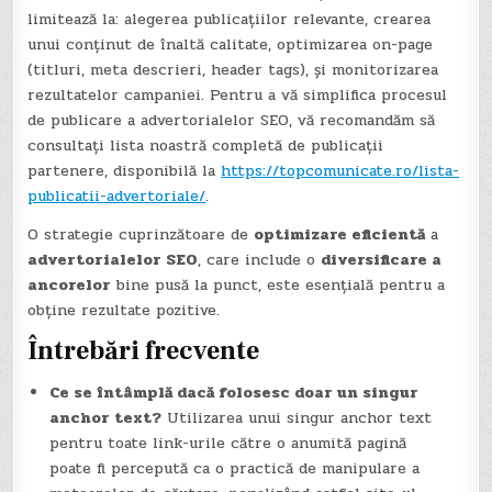
limitează la: alegerea publicațiilor relevante, crearea
unui conținut de înaltă calitate, optimizarea on-page
(titluri, meta descrieri, header tags), și monitorizarea
rezultatelor campaniei. Pentru a vă simplifica procesul
de publicare a advertorialelor SEO, vă recomandăm să
consultați lista noastră completă de publicații
partenere, disponibilă la
https://topcomunicate.ro/lista-
publicatii-advertoriale/
.
O strategie cuprinzătoare de
optimizare eficientă
a
advertorialelor SEO
, care include o
diversificare a
ancorelor
bine pusă la punct, este esențială pentru a
obține rezultate pozitive.
Întrebări frecvente
Ce se întâmplă dacă folosesc doar un singur
anchor text?
Utilizarea unui singur anchor text
pentru toate link-urile către o anumită pagină
poate fi percepută ca o practică de manipulare a