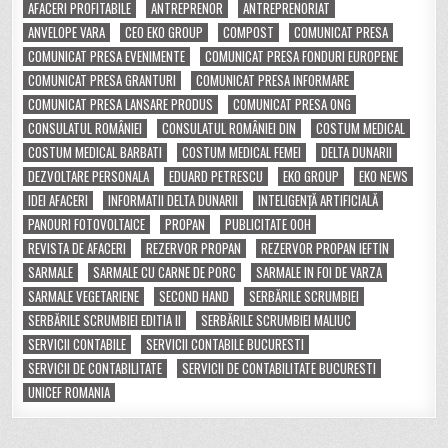
AFACERI PROFITABILE
ANTREPRENOR
ANTREPRENORIAT
ANVELOPE VARA
CEO EKO GROUP
COMPOST
COMUNICAT PRESA
COMUNICAT PRESA EVENIMENTE
COMUNICAT PRESA FONDURI EUROPENE
COMUNICAT PRESA GRANTURI
COMUNICAT PRESA INFORMARE
COMUNICAT PRESA LANSARE PRODUS
COMUNICAT PRESA ONG
CONSULATUL ROMÂNIEI
CONSULATUL ROMÂNIEI DIN
COSTUM MEDICAL
COSTUM MEDICAL BARBATI
COSTUM MEDICAL FEMEI
DELTA DUNARII
DEZVOLTARE PERSONALA
EDUARD PETRESCU
EKO GROUP
EKO NEWS
IDEI AFACERI
INFORMATII DELTA DUNARII
INTELIGENȚĂ ARTIFICIALĂ
PANOURI FOTOVOLTAICE
PROPAN
PUBLICITATE OOH
REVISTA DE AFACERI
REZERVOR PROPAN
REZERVOR PROPAN IEFTIN
SARMALE
SARMALE CU CARNE DE PORC
SARMALE IN FOI DE VARZA
SARMALE VEGETARIENE
SECOND HAND
SERBĂRILE SCRUMBIEI
SERBĂRILE SCRUMBIEI EDITIA II
SERBĂRILE SCRUMBIEI MALIUC
SERVICII CONTABILE
SERVICII CONTABILE BUCURESTI
SERVICII DE CONTABILITATE
SERVICII DE CONTABILITATE BUCURESTI
UNICEF ROMANIA