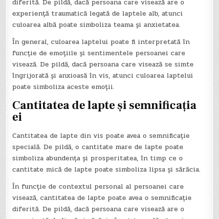
diferită. De pildă, dacă persoana care visează are o
experiență traumatică legată de laptele alb, atunci
culoarea albă poate simboliza teama și anxietatea.
În general, culoarea laptelui poate fi interpretată în
funcție de emoțiile și sentimentele persoanei care
visează. De pildă, dacă persoana care visează se simte
îngrijorată și anxioasă în vis, atunci culoarea laptelui
poate simboliza aceste emoții.
Cantitatea de lapte și semnificația
ei
Cantitatea de lapte din vis poate avea o semnificație
specială. De pildă, o cantitate mare de lapte poate
simboliza abundența și prosperitatea, în timp ce o
cantitate mică de lapte poate simboliza lipsa și sărăcia.
În funcție de contextul personal al persoanei care
visează, cantitatea de lapte poate avea o semnificație
diferită. De pildă, dacă persoana care visează are o