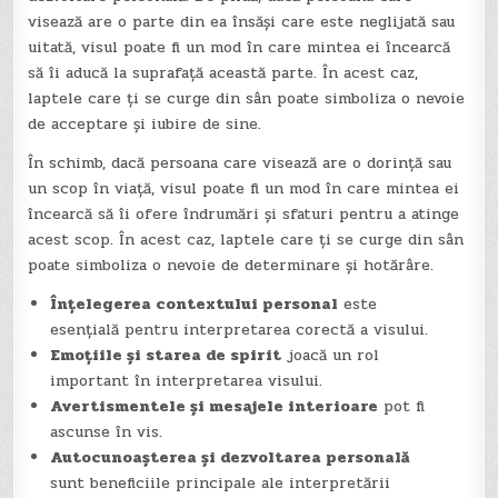
visează are o parte din ea însăși care este neglijată sau
uitată, visul poate fi un mod în care mintea ei încearcă
să îi aducă la suprafață această parte. În acest caz,
laptele care ți se curge din sân poate simboliza o nevoie
de acceptare și iubire de sine.
În schimb, dacă persoana care visează are o dorință sau
un scop în viață, visul poate fi un mod în care mintea ei
încearcă să îi ofere îndrumări și sfaturi pentru a atinge
acest scop. În acest caz, laptele care ți se curge din sân
poate simboliza o nevoie de determinare și hotărâre.
Înțelegerea contextului personal
este
esențială pentru interpretarea corectă a visului.
Emoțiile și starea de spirit
joacă un rol
important în interpretarea visului.
Avertismentele și mesajele interioare
pot fi
ascunse în vis.
Autocunoașterea și dezvoltarea personală
sunt beneficiile principale ale interpretării