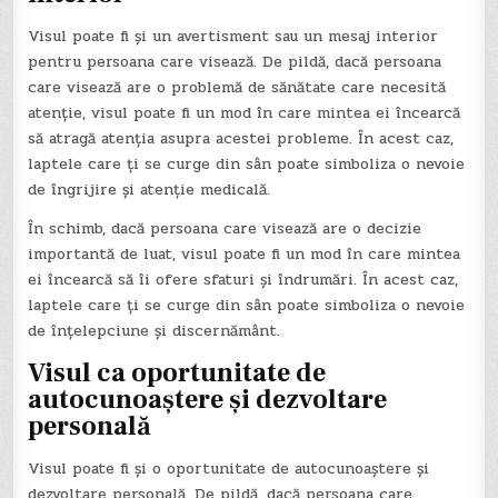
Visul poate fi și un avertisment sau un mesaj interior
pentru persoana care visează. De pildă, dacă persoana
care visează are o problemă de sănătate care necesită
atenție, visul poate fi un mod în care mintea ei încearcă
să atragă atenția asupra acestei probleme. În acest caz,
laptele care ți se curge din sân poate simboliza o nevoie
de îngrijire și atenție medicală.
În schimb, dacă persoana care visează are o decizie
importantă de luat, visul poate fi un mod în care mintea
ei încearcă să îi ofere sfaturi și îndrumări. În acest caz,
laptele care ți se curge din sân poate simboliza o nevoie
de înțelepciune și discernământ.
Visul ca oportunitate de
autocunoaștere și dezvoltare
personală
Visul poate fi și o oportunitate de autocunoaștere și
dezvoltare personală. De pildă, dacă persoana care