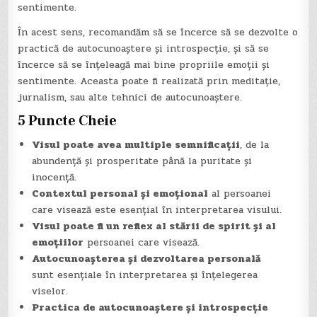
sentimente.
În acest sens, recomandăm să se încerce să se dezvolte o
practică de autocunoaștere și introspecție, și să se
încerce să se înțeleagă mai bine propriile emoții și
sentimente. Aceasta poate fi realizată prin meditație,
jurnalism, sau alte tehnici de autocunoaștere.
5 Puncte Cheie
Visul poate avea multiple semnificații
, de la
abundență și prosperitate până la puritate și
inocență.
Contextul personal și emoțional
al persoanei
care visează este esențial în interpretarea visului.
Visul poate fi un reflex al stării de spirit și al
emoțiilor
persoanei care visează.
Autocunoașterea și dezvoltarea personală
sunt esențiale în interpretarea și înțelegerea
viselor.
Practica de autocunoaștere și introspecție