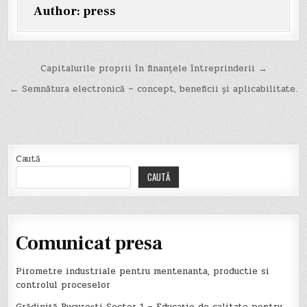
Author:
press
Navigare
Capitalurile proprii în finanțele întreprinderii →
în
← Semnătura electronică – concept, beneficii și aplicabilitate.
articole
Caută
CAUTĂ
Comunicat presa
Pirometre industriale pentru mentenanta, productie si
controlul proceselor
Grădiniță București Sector 1 – Educație de calitate pentru