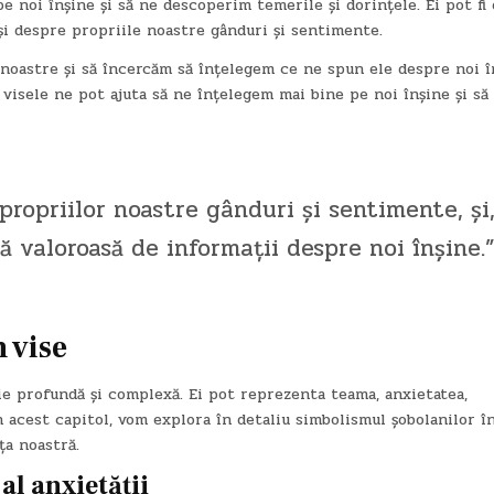
e noi înșine și să ne descoperim temerile și dorințele. Ei pot fi 
și despre propriile noastre gânduri și sentimente.
noastre și să încercăm să înțelegem ce ne spun ele despre noi î
 visele ne pot ajuta să ne înțelegem mai bine pe noi înșine și să
 propriilor noastre gânduri și sentimente, și
să valoroasă de informații despre noi înșine.
 vise
ție profundă și complexă. Ei pot reprezenta teama, anxietatea,
n acest capitol, vom explora în detaliu simbolismul șobolanilor î
ța noastră.
 al anxietății