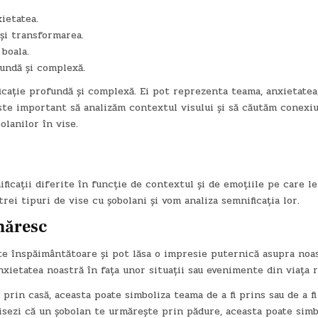
ietatea.
și transformarea.
boala.
fundă și complexă.
ficație profundă și complexă. Ei pot reprezenta teama, anxietatea
Este important să analizăm contextul visului și să căutăm conexiu
olanilor în vise.
ificații diferite în funcție de contextul și de emoțiile pe care l
trei tipuri de vise cu șobolani și vom analiza semnificația lor.
măresc
rte înspăimântătoare și pot lăsa o impresie puternică asupra noas
nxietatea noastră în fața unor situații sau evenimente din viața r
prin casă, aceasta poate simboliza teama de a fi prins sau de a fi
visezi că un șobolan te urmărește prin pădure, aceasta poate simb