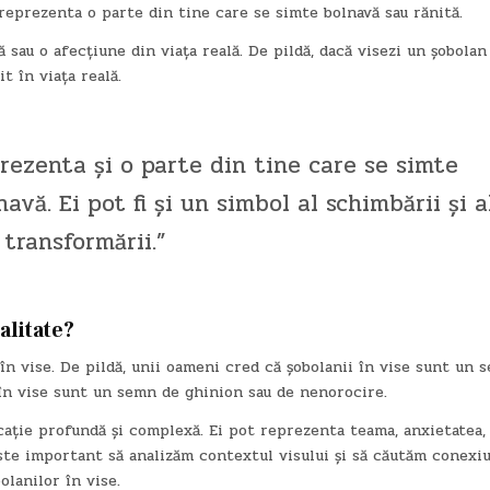
t reprezenta o parte din tine care se simte bolnavă sau rănită.
 sau o afecțiune din viața reală. De pildă, dacă visezi un șobolan
t în viața reală.
prezenta și o parte din tine care se simte
avă. Ei pot fi și un simbol al schimbării și a
transformării.”
alitate?
în vise. De pildă, unii oameni cred că șobolanii în vise sunt un 
 în vise sunt un semn de ghinion sau de nenorocire.
ficație profundă și complexă. Ei pot reprezenta teama, anxietatea,
Este important să analizăm contextul visului și să căutăm conexiu
olanilor în vise.