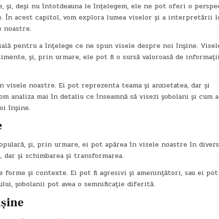
e, și, deși nu întotdeauna le înțelegem, ele ne pot oferi o perspe
 În acest capitol, vom explora lumea viselor și a interpretării l
e noastre.
cială pentru a înțelege ce ne spun visele despre noi înșine. Vise
imente, și, prin urmare, ele pot fi o sursă valoroasă de informați
 în visele noastre. Ei pot reprezenta teama și anxietatea, dar și
om analiza mai în detaliu ce înseamnă să visezi șobolani și cum 
i înșine.
e
opulară, și, prin urmare, ei pot apărea în visele noastre în diver
, dar și schimbarea și transformarea.
 forme și contexte. Ei pot fi agresivi și amenințători, sau ei pot 
lui, șobolanii pot avea o semnificație diferită.
nșine