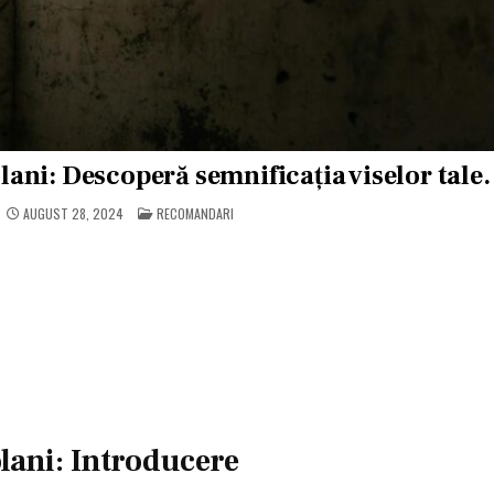
lani: Descoperă semnificația viselor tale.
POSTED
AUGUST 28, 2024
RECOMANDARI
IN
lani: Introducere