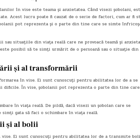
nilor în vise este teama și anxietatea. Când visezi șobolani, es
ate. Acest lucru poate fi cauzat de o serie de factori, cum ar fi st
obolanii pot reprezenta și o parte din tine care se simte înfricoș
 sau situațiile din viața reală care ne provoacă teamă și anxieta
este posibil să te simți urmărit de o persoană sau o situație din 
rii și al transformării
ormarea în vise. Ei sunt cunoscuți pentru abilitatea lor de a se
ii dificile. În vise, șobolanii pot reprezenta o parte din tine care
bare în viața reală. De pildă, dacă visezi un șobolan care se
 simți gata să faci o schimbare în viața reală.
 și al bolii
 vise. Ei sunt cunoscuți pentru abilitatea lor de a transmite boli