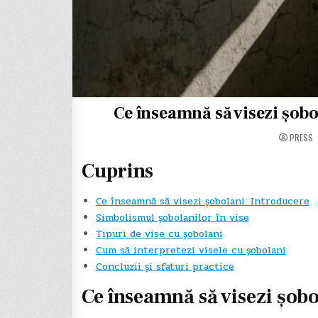
Ce înseamnă să visezi șobo
PRESS
Cuprins
Ce înseamnă să visezi șobolani: Introducere
Simbolismul șobolanilor în vise
Tipuri de vise cu șobolani
Cum să interpretezi visele cu șobolani
Concluzii și sfaturi practice
Ce înseamnă să visezi șobo