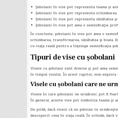
Șobolanii în vise pot reprezenta teama și anx
Șobolanii în vise pot reprezenta schimbarea 
Șobolanii în vise pot reprezenta sănătatea și 
Șobolanii în vise pot avea o semnificație pro
În concluzie, șobolanii în vise pot avea o semni
schimbarea, transformarea, sănătatea și boala. 
cu viața reală pentru a înțelege semnificația șob
Tipuri de vise cu șobolani
Visele cu șobolani sunt diverse și pot avea semn
în timpul visului. În acest capitol, vom explora 
Visele cu șobolani care ne ur
Visele în care șobolanii ne urmăresc pot fi foa
În general, aceste vise pot simboliza teama și a
De pildă, dacă visezi că un șobolan te urmărește 
descoperit ceva în viața reală. În schimb, dacă 