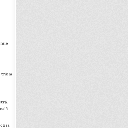
,
nile
e trăim
tră.
eală.
oliza