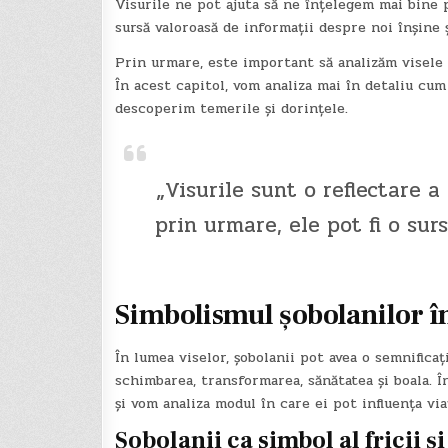
Visurile ne pot ajuta să ne înțelegem mai bine p
sursă valoroasă de informații despre noi înșine 
Prin urmare, este important să analizăm visele 
În acest capitol, vom analiza mai în detaliu cum
descoperim temerile și dorințele.
„Visurile sunt o reflectare a
prin urmare, ele pot fi o sur
Simbolismul șobolanilor în
În lumea viselor, șobolanii pot avea o semnifica
schimbarea, transformarea, sănătatea și boala. Î
și vom analiza modul în care ei pot influența via
Șobolanii ca simbol al fricii și