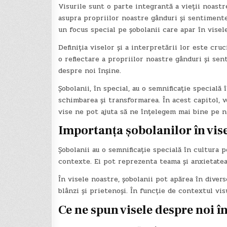
Visurile sunt o parte integrantă a vieții noastr
asupra propriilor noastre gânduri și sentimente.
un focus special pe șobolanii care apar în visel
Definiția viselor și a interpretării lor este cru
o reflectare a propriilor noastre gânduri și sent
despre noi înșine.
Șobolanii, în special, au o semnificație specială
schimbarea și transformarea. În acest capitol, v
vise ne pot ajuta să ne înțelegem mai bine pe no
Importanța șobolanilor în vis
Șobolanii au o semnificație specială în cultura p
contexte. Ei pot reprezenta teama și anxietatea
În visele noastre, șobolanii pot apărea în diverse
blânzi și prietenoși. În funcție de contextul visu
Ce ne spun visele despre noi î