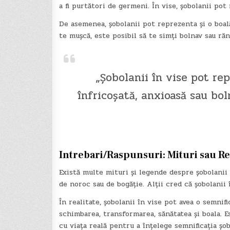
a fi purtători de germeni. În vise, șobolanii po
De asemenea, șobolanii pot reprezenta și o boală
te mușcă, este posibil să te simți bolnav sau răni
„Șobolanii în vise pot re
înfricoșată, anxioasă sau boln
Intrebari/Raspunsuri: Mituri sau Re
Există multe mituri și legende despre șobolanii 
de noroc sau de bogăție. Alții cred că șobolanii
În realitate, șobolanii în vise pot avea o semni
schimbarea, transformarea, sănătatea și boala. 
cu viața reală pentru a înțelege semnificația șob