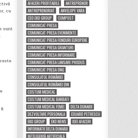
AFACERI PROFITABILE
ANTREPRENOR
ctivă
ANTREPRENORIAT
ANVELOPE VARA
or, cu
CEO EKO GROUP
COMPOST
COMUNICAT PRESA
le sunt
COMUNICAT PRESA EVENIMENTE
i
COMUNICAT PRESA FONDURI EUROPENE
COMUNICAT PRESA GRANTURI
COMUNICAT PRESA INFORMARE
aceste
COMUNICAT PRESA LANSARE PRODUS
COMUNICAT PRESA ONG
CONSULATUL ROMÂNIEI
CONSULATUL ROMÂNIEI DIN
se
COSTUM MEDICAL
COSTUM MEDICAL BARBATI
COSTUM MEDICAL FEMEI
DELTA DUNARII
fi
DEZVOLTARE PERSONALA
EDUARD PETRESCU
EKO GROUP
EKO NEWS
IDEI AFACERI
INFORMATII DELTA DUNARII
INTELIGENȚĂ ARTIFICIALĂ