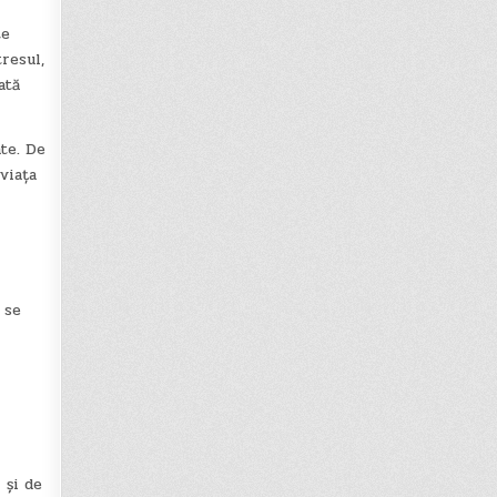
te
resul,
ată
te. De
viața
 se
 și de