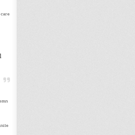
 care
l
semn
nile