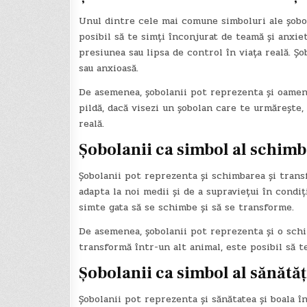
Unul dintre cele mai comune simboluri ale șobola
posibil să te simți înconjurat de teamă și anxiet
presiunea sau lipsa de control în viața reală. Ș
sau anxioasă.
De asemenea, șobolanii pot reprezenta și oamenii
pildă, dacă visezi un șobolan care te urmărește, 
reală.
Șobolanii ca simbol al schimbă
Șobolanii pot reprezenta și schimbarea și transf
adapta la noi medii și de a supraviețui în condiț
simte gata să se schimbe și să se transforme.
De asemenea, șobolanii pot reprezenta și o schim
transformă într-un alt animal, este posibil să te
Șobolanii ca simbol al sănătății
Șobolanii pot reprezenta și sănătatea și boala în