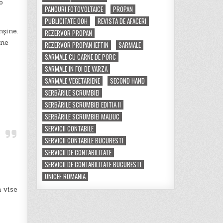
o
PANOURI FOTOVOLTAICE
PROPAN
PUBLICITATE OOH
REVISTA DE AFACERI
nșine.
REZERVOR PROPAN
 ne
REZERVOR PROPAN IEFTIN
SARMALE
SARMALE CU CARNE DE PORC
SARMALE IN FOI DE VARZA
SARMALE VEGETARIENE
SECOND HAND
,
SERBĂRILE SCRUMBIEI
SERBĂRILE SCRUMBIEI EDITIA II
”
SERBĂRILE SCRUMBIEI MALIUC
SERVICII CONTABILE
SERVICII CONTABILE BUCURESTI
SERVICII DE CONTABILITATE
SERVICII DE CONTABILITATE BUCURESTI
UNICEF ROMANIA
n vise