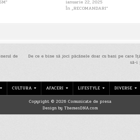
ISM”
ianuarie 22, 2025
În „RECOMANDARI”
enerul de
De ce e bine să joci păcănele doar cu bani pe care îț
să-i
CULTURA
AFACERI
LIFESTYLE
DIVERSE
Copyright © 2026 Comunicate de presa
Design by ThemesDNA.com