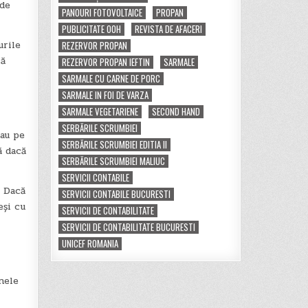
 de
PANOURI FOTOVOLTAICE
PROPAN
PUBLICITATE OOH
REVISTA DE AFACERI
urile
REZERVOR PROPAN
să
REZERVOR PROPAN IEFTIN
SARMALE
SARMALE CU CARNE DE PORC
SARMALE IN FOI DE VARZA
SARMALE VEGETARIENE
SECOND HAND
SERBĂRILE SCRUMBIEI
sau pe
SERBĂRILE SCRUMBIEI EDITIA II
ă dacă
SERBĂRILE SCRUMBIEI MALIUC
SERVICII CONTABILE
. Dacă
SERVICII CONTABILE BUCURESTI
eși cu
SERVICII DE CONTABILITATE
SERVICII DE CONTABILITATE BUCURESTI
UNICEF ROMANIA
Unele