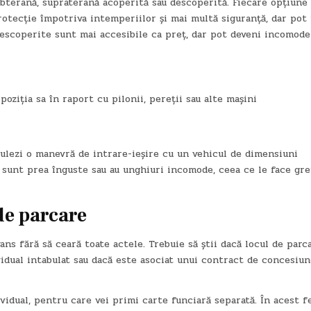
ubterană, supraterană acoperită sau descoperită. Fiecare opțiune
rotecție împotriva intemperiilor și mai multă siguranță, dar pot 
descoperite sunt mai accesibile ca preț, dar pot deveni incomode
oziția sa în raport cu pilonii, pereții sau alte mașini
mulezi o manevră de intrare-ieșire cu un vehicul de dimensiuni
i sunt prea înguste sau au unghiuri incomode, ceea ce le face gre
 de parcare
ns fără să ceară toate actele. Trebuie să știi dacă locul de parc
idual intabulat sau dacă este asociat unui contract de concesiun
ividual, pentru care vei primi carte funciară separată. În acest fe