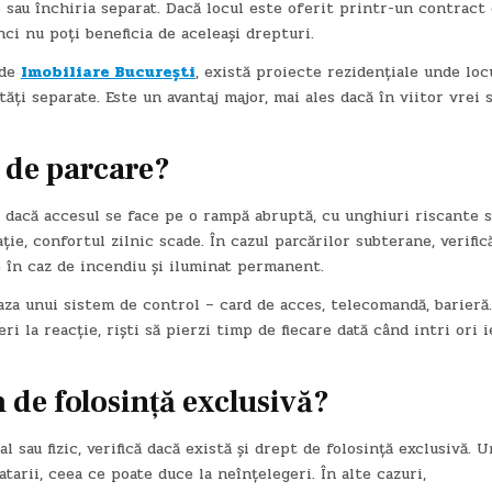
de sau închiria separat. Dacă locul este oferit printr-un contract
ci nu poți beneficia de aceleași drepturi.
 de
Imobiliare București
, există proiecte rezidențiale unde loc
ăți separate. Este un avantaj major, mai ales dacă în viitor vrei 
 de parcare?
r dacă accesul se face pe o rampă abruptă, cu unghiuri riscante 
ie, confortul zilnic scade. În cazul parcărilor subterane, verific
e în caz de incendiu și iluminat permanent.
za unui sistem de control – card de acces, telecomandă, barieră
i la reacție, riști să pierzi timp de fiecare dată când intri ori i
 de folosință exclusivă?
l sau fizic, verifică dacă există și drept de folosință exclusivă. 
tarii, ceea ce poate duce la neînțelegeri. În alte cazuri,