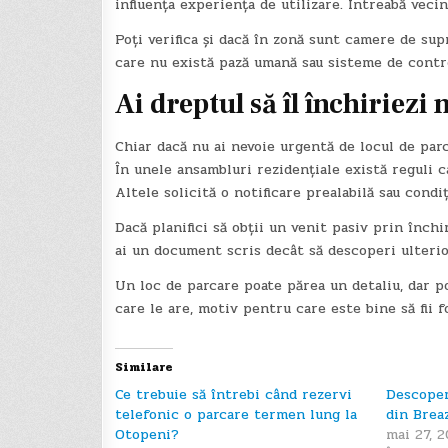
influența experiența de utilizare. Întreabă vecin
Poți verifica și dacă în zonă sunt camere de sup
care nu există pază umană sau sisteme de control
Ai dreptul să îl închiriezi
Chiar dacă nu ai nevoie urgentă de locul de parca
În unele ansambluri rezidențiale există reguli 
Altele solicită o notificare prealabilă sau condi
Dacă planifici să obții un venit pasiv prin închir
ai un document scris decât să descoperi ulterio
Un loc de parcare poate părea un detaliu, dar po
care le are, motiv pentru care este bine să fii 
Similare
Ce trebuie să întrebi când rezervi
Descoper
telefonic o parcare termen lung la
din Brea
Otopeni?
mai 27, 