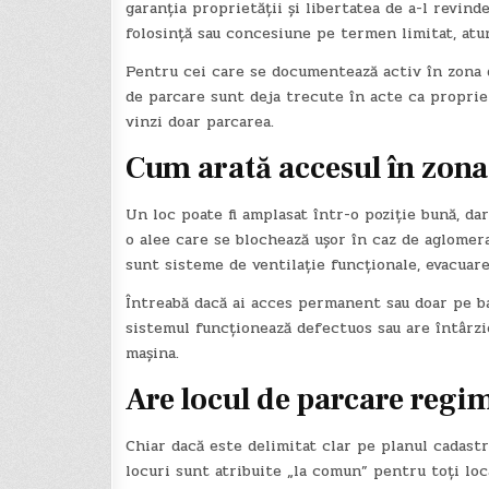
garanția proprietății și libertatea de a-l revin
folosință sau concesiune pe termen limitat, atun
Pentru cei care se documentează activ în zona
de parcare sunt deja trecute în acte ca propriet
vinzi doar parcarea.
Cum arată accesul în zona
Un loc poate fi amplasat într-o poziție bună, da
o alee care se blochează ușor în caz de aglomeraț
sunt sisteme de ventilație funcționale, evacuar
Întreabă dacă ai acces permanent sau doar pe ba
sistemul funcționează defectuos sau are întârzier
mașina.
Are locul de parcare regim
Chiar dacă este delimitat clar pe planul cadastra
locuri sunt atribuite „la comun” pentru toți loca