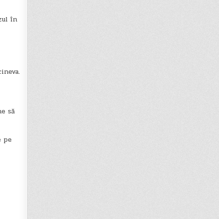
zul în
cineva.
ne să
e pe