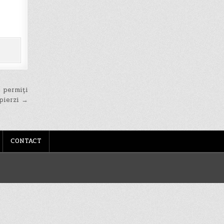
i permiți
 pierzi →
CONTACT