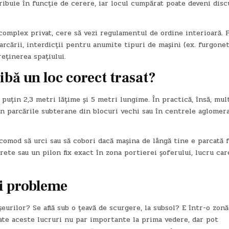
ribuie în funcție de cerere, iar locul cumpărat poate deveni disc
complex privat, cere să vezi regulamentul de ordine interioară. 
rcării, interdicții pentru anumite tipuri de mașini (ex. furgone
eținerea spațiului.
ibă un loc corect trasat?
 puțin 2,3 metri lățime și 5 metri lungime. În practică, însă, mul
în parcările subterane din blocuri vechi sau în centrele aglomera
 incomod să urci sau să cobori dacă mașina de lângă tine e parcată 
ete sau un pilon fix exact în zona portierei șoferului, lucru car
ni probleme
eurilor? Se află sub o țeavă de scurgere, la subsol? E într-o zonă
oate aceste lucruri nu par importante la prima vedere, dar pot