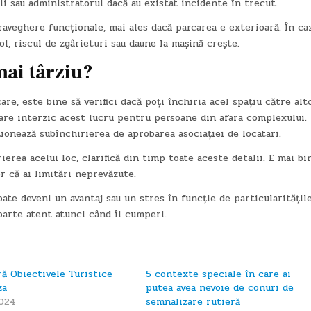
ii sau administratorul dacă au existat incidente în trecut.
raveghere funcționale, mai ales dacă parcarea e exterioară. În ca
, riscul de zgârieturi sau daune la mașină crește.
 mai târziu?
re, este bine să verifici dacă poți închiria acel spațiu către alt
care interzic acest lucru pentru persoane din afara complexului.
ționează subînchirierea de aprobarea asociației de locatari.
ierea acelui loc, clarifică din timp toate aceste detalii. E mai bi
r că ai limitări neprevăzute.
ate deveni un avantaj sau un stres în funcție de particularitățil
foarte atent atunci când îl cumperi.
ă Obiectivele Turistice
5 contexte speciale în care ai
za
putea avea nevoie de conuri de
2024
semnalizare rutieră