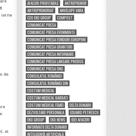
 are
AFACERI PROFITABILE
ANTREPRENOR
fi
ANTREPRENORIAT
ANVELOPE VARA
 iarna
CEO EKO GROUP
COMPOST
COMUNICAT PRESA
COMUNICAT PRESA EVENIMENTE
COMUNICAT PRESA FONDURI EUROPENE
COMUNICAT PRESA GRANTURI
COMUNICAT PRESA INFORMARE
COMUNICAT PRESA LANSARE PRODUS
COMUNICAT PRESA ONG
u de
CONSULATUL ROMÂNIEI
CONSULATUL ROMÂNIEI DIN
COSTUM MEDICAL
COSTUM MEDICAL BARBATI
COSTUM MEDICAL FEMEI
DELTA DUNARII
are
DEZVOLTARE PERSONALA
EDUARD PETRESCU
e.
EKO GROUP
EKO NEWS
IDEI AFACERI
INFORMATII DELTA DUNARII
l, ai
INTELIGENȚĂ ARTIFICIALĂ