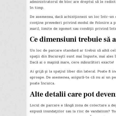
administratorul de bloc are dreptul să le redist
în timp.
De asemenea, dacă achiziționezi un loc într-un 
conține prevederi privind modul de folosire a pa
mari), limite de zgomot sau condiții privind într
Ce dimensiuni trebuie să a
Un loc de parcare standard ar trebui să aibă cel
spații din București sunt mai înguste, mai ales 
Dacă ai o mașină mare, cere măsurători exacte!
Ai grijă și la spațiul liber din lateral. Poate fi
aproape. De asemenea, asigură-te că nu ai un per
poate încurca.
Alte detalii care pot deve
Locul de parcare e lângă zona de colectare a deș
expusă inundațiilor sau la risc de vandalism? T