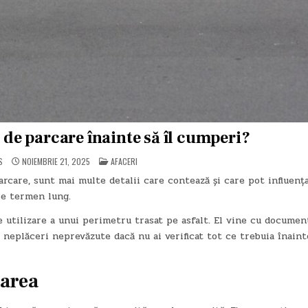
oc de parcare înainte să îl cumperi?
POSTED
S
NOIEMBRIE 21, 2025
AFACERI
IN
rcare, sunt mai multe detalii care contează și care pot influența
 pe termen lung.
utilizare a unui perimetru trasat pe asfalt. El vine cu documen
 cu neplăceri neprevăzute dacă nu ai verificat tot ce trebuia înain
sarea