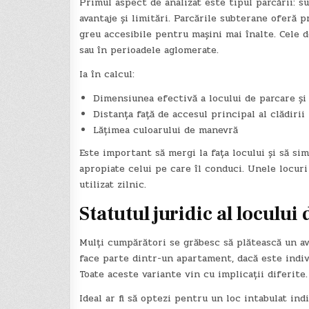
Primul aspect de analizat este tipul parcării: s
avantaje și limitări. Parcările subterane oferă p
greu accesibile pentru mașini mai înalte. Cele 
sau în perioadele aglomerate.
Ia în calcul:
Dimensiunea efectivă a locului de parcare și p
Distanța față de accesul principal al clădirii
Lățimea culoarului de manevră
Este important să mergi la fața locului și să si
apropiate celui pe care îl conduci. Unele locur
utilizat zilnic.
S
tatutul juridic al locului
Mulți cumpărători se grăbesc să plătească un ava
face parte dintr-un apartament, dacă este indiv
Toate aceste variante vin cu implicații diferite.
Ideal ar fi să optezi pentru un loc intabulat ind