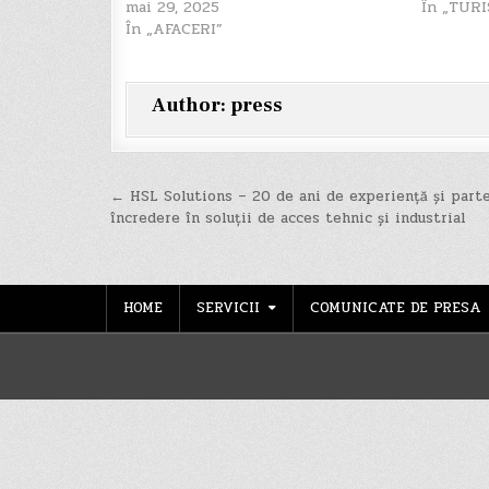
mai 29, 2025
În „TUR
În „AFACERI”
Author:
press
Navigare
← HSL Solutions – 20 de ani de experiență și part
încredere în soluții de acces tehnic și industrial
în
articole
HOME
SERVICII
COMUNICATE DE PRESA