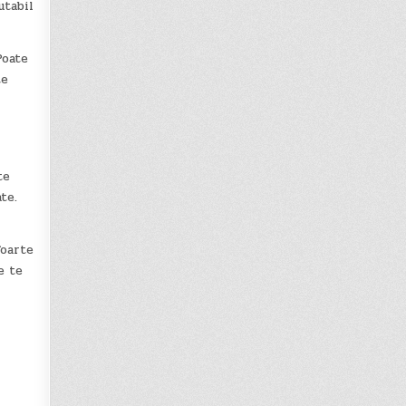
utabil
Poate
te
te
te.
foarte
e te