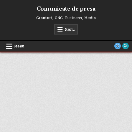
Skip
Comunicate de presa
to
content
Granturi, ONG, Business, Media
Menu
Menu