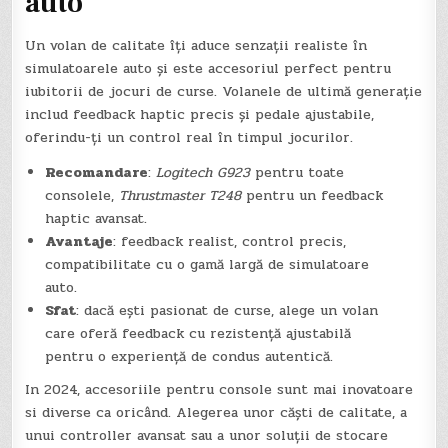
auto
Un volan de calitate îți aduce senzații realiste în
simulatoarele auto și este accesoriul perfect pentru
iubitorii de jocuri de curse. Volanele de ultimă generație
includ feedback haptic precis și pedale ajustabile,
oferindu-ți un control real în timpul jocurilor.
Recomandare
:
Logitech G923
pentru toate
consolele,
Thrustmaster T248
pentru un feedback
haptic avansat.
Avantaje
: feedback realist, control precis,
compatibilitate cu o gamă largă de simulatoare
auto.
Sfat
: dacă ești pasionat de curse, alege un volan
care oferă feedback cu rezistență ajustabilă
pentru o experiență de condus autentică.
In 2024, accesoriile pentru console sunt mai inovatoare
si diverse ca oricând. Alegerea unor căști de calitate, a
unui controller avansat sau a unor soluții de stocare