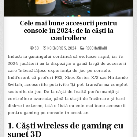
Cele mai bune accesorii pentru
console în 2024: de la căști la
controllere
POSTED
SC
NOIEMBRIE 5, 2024
RECOMANDARI
IN
Industria gamingului continuă să evolueze rapid, iar în
2024 jucătorii au la dispoziție o gamă largă de accesorii
care îmbunătățesc experiența de joc pe console.
Indiferent că preferi PS5, Xbox Series X/S sau Nintendo
Switch, accesoriile potrivite îți pot transforma complet
sesiunile de joc. De la căști de înaltă performanță și
controllere avansate, până la stații de încărcare și hard
disk-uri externe, iată o listă cu cele mai bune accesorii
pentru gaming pe console în acest an.
1.
Căști wireless de gaming cu
sunet 3D