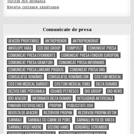
Turism din Romania
Rețete culinare sănătoase
Comunicate de presa
AFACERI PROFITABILE
ANTREPRENOR
ANTREPRENORIAT
ANVELOPE VARA
CEO EKO GROUP
COMPOST
COMUNICAT PRESA
COMUNICAT PRESA EVENIMENTE
COMUNICAT PRESA FONDURI EUROPENE
COMUNICAT PRESA GRANTURI
COMUNICAT PRESA INFORMARE
COMUNICAT PRESA LANSARE PRODUS
COMUNICAT PRESA ONG
CONSULATUL ROMÂNIEI
CONSULATUL ROMÂNIEI DIN
COSTUM MEDICAL
COSTUM MEDICAL BARBATI
COSTUM MEDICAL FEMEI
DELTA DUNARII
DEZVOLTARE PERSONALA
EDUARD PETRESCU
EKO GROUP
EKO NEWS
IDEI AFACERI
INFORMATII DELTA DUNARII
INTELIGENȚĂ ARTIFICIALĂ
PANOURI FOTOVOLTAICE
PROPAN
PUBLICITATE OOH
REVISTA DE AFACERI
REZERVOR PROPAN
REZERVOR PROPAN IEFTIN
SARMALE
SARMALE CU CARNE DE PORC
SARMALE IN FOI DE VARZA
SARMALE VEGETARIENE
SECOND HAND
SERBĂRILE SCRUMBIEI
SERBĂRILE SCRUMBIEI EDITIA II
SERBĂRILE SCRUMBIEI MALIUC