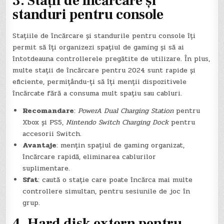
3.
Stații de încărcare și
standuri pentru console
Stațiile de încărcare și standurile pentru console îți
permit să îți organizezi spațiul de gaming și să ai
întotdeauna controllerele pregătite de utilizare. În plus,
multe stații de încărcare pentru 2024 sunt rapide și
eficiente, permițându-ți să îți menții dispozitivele
încărcate fără a consuma mult spațiu sau cabluri.
Recomandare
:
PowerA Dual Charging Station
pentru
Xbox și PS5,
Nintendo Switch Charging Dock
pentru
accesorii Switch.
Avantaje
: mențin spațiul de gaming organizat,
încărcare rapidă, eliminarea cablurilor
suplimentare.
Sfat
: caută o stație care poate încărca mai multe
controllere simultan, pentru sesiunile de joc în
grup.
4.
Hard disk extern pentru