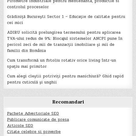
Pirometre industriale pentru mentenanta, productie si
controlul proceselor
Grădiniță București Sector 1 – Educație de calitate pentru
cei mici
ADIRU solicită prelungirea termenului pentru aplicarea
TVA-ului redus de 9%: Blocajul sistemelor ANCPI pune în
pericol zeci de mii de tranzacții imobiliare și mii de
familii din România
Cum transformă un fotoliu rotativ orice living într-un
spațiu mai primitor
Cum alegi cleștii potriviți pentru manichiură? Ghid rapid
pentru cuticulă și unghii
Recomandari
Pachete Advertoriale SEO
Publicare comunicate de presa
Articole SEO
Citate celebre si proverbe