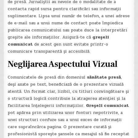
de presă. Jurnaliștii au nevoie de o modalitate de a
contacta rapid sursa pentru clarificări sau informații
suplimentare. Lipsa unui număr de telefon, a unei adrese
de e-mail sau a unui nume de contact poate împiedica
publicarea comunicatului sau poate duce la interpretări
greșite ale informațiilor. Asigură-te că
greșeli
comunicat
de acest gen sunt evitate printr-o
comunicare transparentă și accesibilă.
Neglijarea Aspectului Vizual
Comunicatele de presă din domeniul
sănătate presă
,
deși axate pe text, beneficiază de o prezentare vizuală
atentă. Un format clar, lizibil, cu titluri convingătoare și
o structură logică contribuie la atragerea atenției și la
facilitarea înțelegerii informațiilor.
Greșeli comunicat
pot apărea prin utilizarea unor fonturi nepotrivite, a
unei structuri confuze sau a unui exces de informații
care supraîncărca pagina. O prezentare curată și
profesionistă sporește șansele ca mesajul să fie receptat