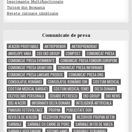
Imprimante Multifunctionale
Turism din Romania
Rețete culinare sănătoase
Comunicate de presa
AFACERI PROFITABILE
ANTREPRENOR
ANTREPRENORIAT
ANVELOPE VARA
CEO EKO GROUP
COMPOST
COMUNICAT PRESA
COMUNICAT PRESA EVENIMENTE
COMUNICAT PRESA FONDURI EUROPENE
COMUNICAT PRESA GRANTURI
COMUNICAT PRESA INFORMARE
COMUNICAT PRESA LANSARE PRODUS
COMUNICAT PRESA ONG
CONSULATUL ROMÂNIEI
CONSULATUL ROMÂNIEI DIN
COSTUM MEDICAL
COSTUM MEDICAL BARBATI
COSTUM MEDICAL FEMEI
DELTA DUNARII
DEZVOLTARE PERSONALA
EDUARD PETRESCU
EKO GROUP
EKO NEWS
IDEI AFACERI
INFORMATII DELTA DUNARII
INTELIGENȚĂ ARTIFICIALĂ
PANOURI FOTOVOLTAICE
PROPAN
PUBLICITATE OOH
REVISTA DE AFACERI
REZERVOR PROPAN
REZERVOR PROPAN IEFTIN
SARMALE
SARMALE CU CARNE DE PORC
SARMALE IN FOI DE VARZA
SARMALE VEGETARIENE
SECOND HAND
SERBĂRILE SCRUMBIEI