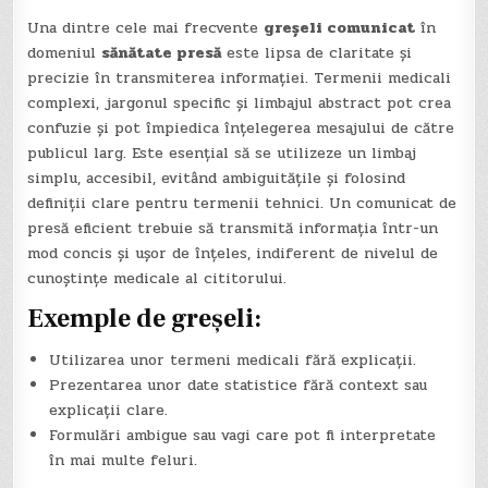
Una dintre cele mai frecvente
greșeli comunicat
în
domeniul
sănătate presă
este lipsa de claritate și
precizie în transmiterea informației. Termenii medicali
complexi, jargonul specific și limbajul abstract pot crea
confuzie și pot împiedica înțelegerea mesajului de către
publicul larg. Este esențial să se utilizeze un limbaj
simplu, accesibil, evitând ambiguitățile și folosind
definiții clare pentru termenii tehnici. Un comunicat de
presă eficient trebuie să transmită informația într-un
mod concis și ușor de înțeles, indiferent de nivelul de
cunoștințe medicale al cititorului.
Exemple de greșeli:
Utilizarea unor termeni medicali fără explicații.
Prezentarea unor date statistice fără context sau
explicații clare.
Formulări ambigue sau vagi care pot fi interpretate
în mai multe feluri.