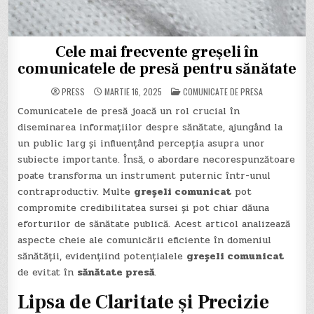
Cele mai frecvente greșeli în
comunicatele de presă pentru sănătate
POSTED
PRESS
MARTIE 16, 2025
COMUNICATE DE PRESA
IN
Comunicatele de presă joacă un rol crucial în
diseminarea informațiilor despre sănătate, ajungând la
un public larg și influențând percepția asupra unor
subiecte importante. Însă, o abordare necorespunzătoare
poate transforma un instrument puternic într-unul
contraproductiv. Multe
greșeli comunicat
pot
compromite credibilitatea sursei și pot chiar dăuna
eforturilor de sănătate publică. Acest articol analizează
aspecte cheie ale comunicării eficiente în domeniul
sănătății, evidențiind potențialele
greșeli comunicat
de evitat în
sănătate presă
.
Lipsa de Claritate și Precizie