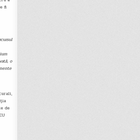
e fi
rcursul
lium
vată, o
umente
urali,
ția
te de
 EU