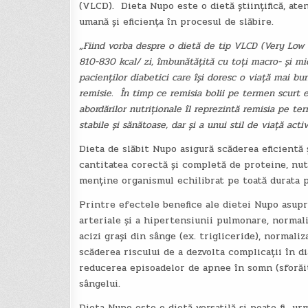
(VLCD). Dieta Nupo este o dietă științifică, aten
umană și eficiența în procesul de slăbire.
„Fiind vorba despre o dietă de tip VLCD (Very Low 
810-830 kcal/ zi, îmbunătățită cu toți macro- și mi
pacienților diabetici care își doresc o viață mai bună
remisie. În timp ce remisia bolii pe termen scurt es
abordărilor nutriționale îl reprezintă remisia pe t
stabile și sănătoase, dar și a unui stil de viață activ
Dieta de slăbit Nupo asigură scăderea eficientă ș
cantitatea corectă și completă de proteine, nutr
menține organismul echilibrat pe toată durata p
Printre efectele benefice ale dietei Nupo asupr
arteriale și a hipertensiunii pulmonare, normali
acizi grași din sânge (ex. trigliceride), normaliz
scăderea riscului de a dezvolta complicații în di
reducerea episoadelor de apnee în somn (sforăit
sângelui.
Dieta Nupo este o dietă versatilă și poate fi ur