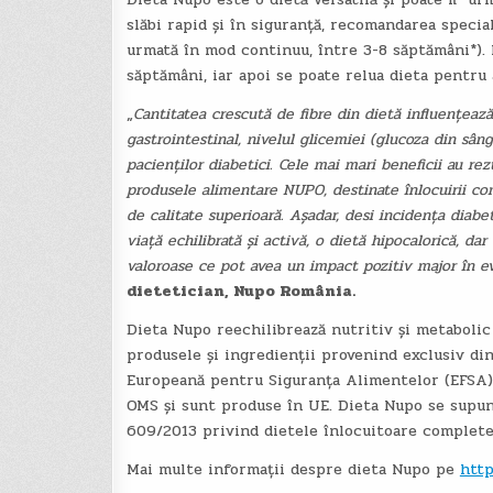
slăbi rapid și în siguranță, recomandarea special
urmată în mod continuu, între 3-8 săptămâni*). 
săptămâni, iar apoi se poate relua dieta pentru 
„
Cantitatea crescută de fibre din dietă influențează
gastrointestinal, nivelul glicemiei (glucoza din sâng
pacienților diabetici. Cele mai mari beneficii au r
produsele alimentare NUPO, destinate înlocuirii co
de calitate superioară. Așadar, desi incidența diabe
viață echilibrată și activă, o dietă hipocalorică,
valoroase ce pot avea un impact pozitiv major în ev
dietetician, Nupo România.
Dieta Nupo reechilibrează nutritiv și metabolic
produsele și ingredienții provenind exclusiv di
Europeană pentru Siguranța Alimentelor (EFSA), 
OMS și sunt produse în UE. Dieta Nupo se supun
609/2013 privind dietele înlocuitoare complete 
Mai multe informații despre dieta Nupo pe
http