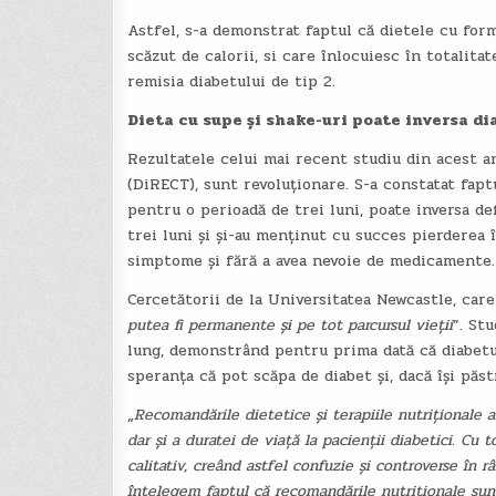
Astfel, s-a demonstrat faptul că dietele cu for
scăzut de calorii, si care înlocuiesc în totalit
remisia diabetului de tip 2.
Dieta cu supe și shake-uri poate inversa di
Rezultatele celui mai recent studiu din acest a
(DiRECT), sunt revoluționare. S-a constatat fapt
pentru o perioadă de trei luni, poate inversa de
trei luni și și-au menținut cu succes pierderea în
simptome și fără a avea nevoie de medicamente.
Cercetătorii de la Universitatea Newcastle, care 
putea fi permanente și pe tot parcursul vieții
”. St
lung, demonstrând pentru prima dată că diabetul
speranța că pot scăpa de diabet și, dacă își păs
„
Recomandările dietetice și terapiile nutriționale ar
dar și a duratei de viață la pacienții diabetici. Cu
calitativ, creând astfel confuzie și controverse în r
înțelegem faptul că recomandările nutriționale sunt