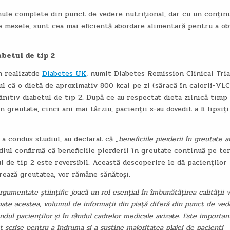
mule complete din punct de vedere nutrițional, dar cu un conțin
ate mesele, sunt cea mai eficientă abordare alimentară pentru a ob
abetul de tip 2
n realizatde
Diabetes UK
, numit Diabetes Remission Clinical Tria
ul că o dietă de aproximativ 800 kcal pe zi (săracă în calorii-VLC
finitiv diabetul de tip 2. După ce au respectat dieta zilnică timp
 greutate, cinci ani mai târziu, pacienții s-au dovedit a fi lipsiți
a condus studiul, au declarat că „
beneficiile pierderii în greutate a
udiul confirmă că beneficiile pierderii în greutate continuă pe t
 de tip 2 este reversibil. Această descoperire le dă pacienților
trează greutatea, vor rămâne sănătoși.
gumentate științific joacă un rol esențial în îmbunătățirea calității vi
 toate acestea, volumul de informații din piață diferă din punct de ved
ândul pacienților și în rândul cadrelor medicale avizate. Este importan
 scrise pentru a îndruma și a susține majoritatea plajei de pacienți