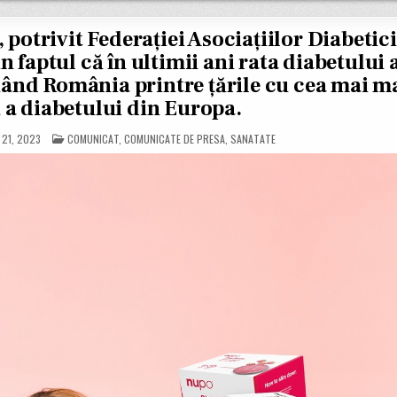
, potrivit Federației Asociațiilor Diabetic
faptul că în ultimii ani rata diabetului 
tuând România printre țările cu cea mai m
 a diabetului din Europa.
POSTED
 21, 2023
COMUNICAT
,
COMUNICATE DE PRESA
,
SANATATE
IN