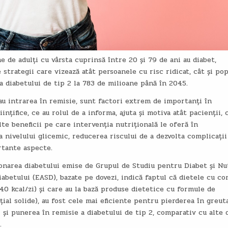
e de adulți cu vârsta cuprinsă între 20 și 79 de ani au diabet,
strategii care vizează atât persoanele cu risc ridicat, cât și pop
a diabetului de tip 2 la 783 de milioane până în 2045.
sau intrarea în remisie, sunt factori extrem de importanți în
ințifice, ce au rolul de a informa, ajuta și motiva atât pacienții, c
te beneficii pe care intervenția nutrițională le oferă în
nivelului glicemic, reducerea riscului de a dezvolta complicații
rtante aspecte.
narea diabetului emise de Grupul de Studiu pentru Diabet și Nu
abetului (EASD), bazate pe dovezi, indică faptul că dietele cu co
840 kcal/zi) și care au la bază produse dietetice cu formule de
ial solide), au fost cele mai eficiente pentru pierderea în greuta
 și punerea în remisie a diabetului de tip 2, comparativ cu alte 
.