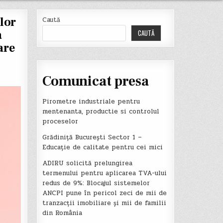
ilor
Caută
a
CAUTĂ
are
Comunicat presa
Pirometre industriale pentru
mentenanta, productie si controlul
proceselor
Grădiniță București Sector 1 –
Educație de calitate pentru cei mici
ADIRU solicită prelungirea
termenului pentru aplicarea TVA-ului
redus de 9%: Blocajul sistemelor
ANCPI pune în pericol zeci de mii de
tranzacții imobiliare și mii de familii
din România