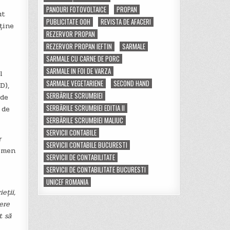
PANOURI FOTOVOLTAICE
PROPAN
ut
PUBLICITATE OOH
REVISTA DE AFACERI
ține
REZERVOR PROPAN
REZERVOR PROPAN IEFTIN
SARMALE
SARMALE CU CARNE DE PORC
SARMALE IN FOI DE VARZA
l
SARMALE VEGETARIENE
SECOND HAND
D),
SERBĂRILE SCRUMBIEI
 de
SERBĂRILE SCRUMBIEI EDITIA II
 de
SERBĂRILE SCRUMBIEI MALIUC
SERVICII CONTABILE
r
SERVICII CONTABILE BUCURESTI
ermen
SERVICII DE CONTABILITATE
SERVICII DE CONTABILITATE BUCURESTI
UNICEF ROMANIA
eții,
ere
t să