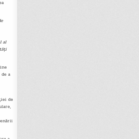
ea
de
l al
tăți
ține
 de a
ției de
ulare,
enării
tru a