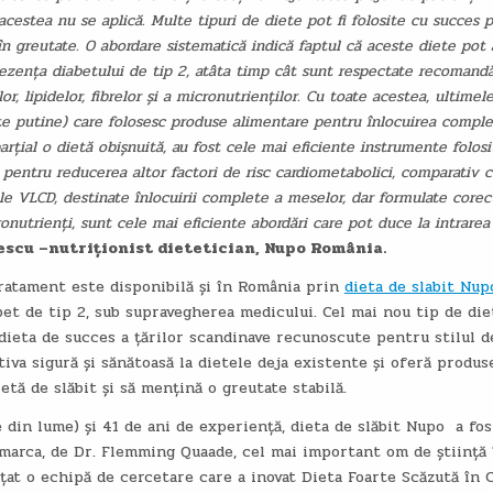
 acestea nu se aplică. Multe tipuri de diete pot fi folosite cu succes 
n greutate. O abordare sistematică indică faptul că aceste diete pot 
rezența diabetului de tip 2, atâta timp cât sunt respectate recomandă
or, lipidelor, fibrelor și a micronutrienților. Cu toate acestea, ultimele
rte putine) care folosesc produse alimentare pentru înlocuirea comple
arțial o dietă obișnuită, au fost cele mai eficiente instrumente folos
i pentru reducerea altor factori de risc cardiometabolici, comparativ c
le VLCD, destinate înlocuirii complete a meselor, dar formulate corec
nutrienți, sunt cele mai eficiente abordări care pot duce la intrarea
scu –nutriționist dietetician, Nupo România.
tratament este disponibilă și în România prin
dieta de slabit Nup
et de tip 2, sub supravegherea medicului. Cel mai nou tip de die
dieta de succes a țărilor scandinave recunoscute pentru stilul d
tiva sigură și sănătoasă la dietele deja existente și oferă produs
tă de slăbit și să mențină o greutate stabilă.
e din lume) și 41 de ani de experiență, dieta de slăbit Nupo a fos
nemarca, de Dr. Flemming Quaade, cel mai important om de știință 
ințat o echipă de cercetare care a inovat Dieta Foarte Scăzută în C