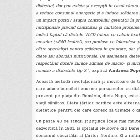
diabetici, dar pot exista și excepții în cazul cărora
a reduce consumul energetic și a induce scăderea î
un impact pozitiv asupra controlului greutății în p
nutriționale privind cantitatea și calitatea proteinel
indică faptul că dietele VLCD (diete cu calorii foa
meselor (<840 kcal/zi), sau produse ce înlocuiesc p
către specialiști pentru scăderea în greutate, dar ș
diete sau abordări nutriționale. De asemenea, diete
respectând dozele zilnice admise de macro- și micro
remisie a diabetule tip 2.”,
explică
Andreea Pope
Această metodă revoluționară și inovatoare de 
care aduce beneficii enorme persoanelor cu diab
prezent pe piața din România, dieta Nupo, este 
viață sănătos. Dieta țărilor nordice este alterna
dietetice pentru cei care doresc să urmeze o die
Cu peste 40 de studii științifice (cele mai mult
dezvoltată în 1981, la spitalul Hvidovre din Da
domeniul obezității al țărilor Nordice. El a înfi