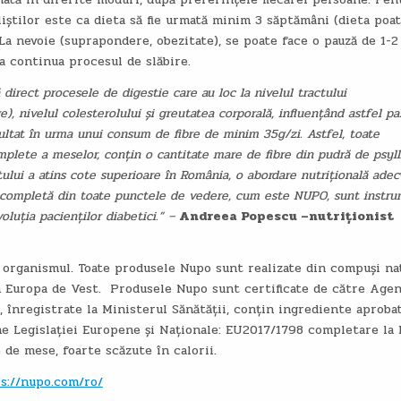
iștilor este ca dieta să fie urmată minim 3 săptămâni (dieta poat
La nevoie (suprapondere, obezitate), se poate face o pauză de 1-2
a continua procesul de slăbire.
 direct procesele de digestie care au loc la nivelul tractului
e), nivelul colesterolului și greutatea corporală, influențând astfel pa
ezultat în urma unui consum de fibre de minim 35g/zi. Astfel, toate
mplete a meselor, conțin o cantitate mare de fibre din pudră de psyl
tului a atins cote superioare în România, o abordare nutrițională adec
 dar completă din toate punctele de vedere, cum este NUPO, sunt instr
oluția pacienților diabetici.” –
Andreea Popescu –nutriționist
 organismul. Toate produsele Nupo sunt realizate din compuși nat
n Europa de Vest. Produsele Nupo sunt certificate de către Agen
înregistrate la Ministerul Sănătății, conțin ingrediente aproba
e Legislației Europene și Naționale: EU2017/1798 completare la
de mese, foarte scăzute în calorii.
s://nupo.com/ro/