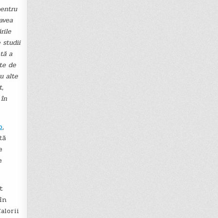
pentru
avea
rile
 studii
tă a
ite de
u alte
t,
 în
o
,
tă
e
e
t
în
alorii