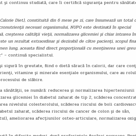
t și continuu studiată, care îi certifică siguranța pentru sănătat
Calorie Diet), constituită din 6 mese pe zi, care însumează un total 
cronutrienții necesari organismului, NUPO este destinată în special
, creșterea calității vieții, normalizarea glicemiei și chiar intrarea în
te un rezultat extraordinar și dezirabil de către pacienți, scopul fina
ermen lung, aceasta fiind direct proporțională cu menținerea unei greu
.
” – continuă specialistul.
i sigură în greutate, fiind o dietă săracă în calorii, dar care con
ienți, vitamine și minerale esențiale organismului, care au rolul
rocesului de slăbire.
a sănătății, se numără: reducerea și normalizarea hipertensiunii
zarea glicemiei în diabetul zaharat de tip 2, scăderea concentra
area nivelului colesterolului, scăderea riscului de boli cardiovasc
abetul zaharat, scăderea riscului de cancer de colon și de sân,
ul), ameliorarea afecțiunilor osteo-articulare, normalizarea oxig
mată în diferite moduri, după preferințele fiecărei persoane. Pen