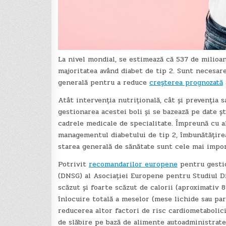
La nivel mondial, se estimează că 537 de milioan
majoritatea având diabet de tip 2. Sunt necesare 
generală pentru a reduce
creșterea prognozată
Atât intervenția nutrițională, cât și prevenția 
gestionarea acestei boli și se bazează pe date ști
cadrele medicale de specialitate. Împreună cu al
managementul diabetului de tip 2, îmbunătățirea 
starea generală de sănătate sunt cele mai impo
Potrivit
recomandarilor europene
pentru gestio
(DNSG) al Asociației Europene pentru Studiul Di
scăzut și foarte scăzut de calorii (aproximativ 
înlocuire totală a meselor (mese lichide sau parț
reducerea altor factori de risc cardiometabolici
de slăbire pe bază de alimente autoadministrate