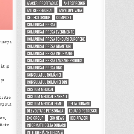
AFACERI PROFITABILE
ANTREPRENOR
ANTREPRENORIAT
ANVELOPE VARA
CEO EKO GROUP
COMPOST
COMUNICAT PRESA
COMUNICAT PRESA EVENIMENTE
COMUNICAT PRESA FONDURI EUROPENE
ulația
COMUNICAT PRESA GRANTURI
COMUNICAT PRESA INFORMARE
COMUNICAT PRESA LANSARE PRODUS
ât și
COMUNICAT PRESA ONG
CONSULATUL ROMÂNIEI
 și
CONSULATUL ROMÂNIEI DIN
COSTUM MEDICAL
COSTUM MEDICAL BARBATI
triție
COSTUM MEDICAL FEMEI
DELTA DUNARII
nținut
DEZVOLTARE PERSONALA
EDUARD PETRESCU
EKO GROUP
EKO NEWS
IDEI AFACERI
te,
diete
INFORMATII DELTA DUNARII
INTELIGENȚĂ ARTIFICIALĂ