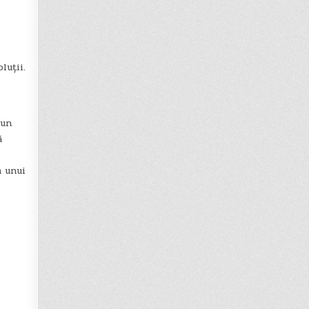
luții.
 un
ă
a unui