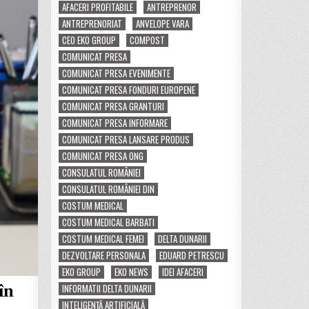
AFACERI PROFITABILE
ANTREPRENOR
ANTREPRENORIAT
ANVELOPE VARA
CEO EKO GROUP
COMPOST
COMUNICAT PRESA
COMUNICAT PRESA EVENIMENTE
COMUNICAT PRESA FONDURI EUROPENE
COMUNICAT PRESA GRANTURI
COMUNICAT PRESA INFORMARE
COMUNICAT PRESA LANSARE PRODUS
COMUNICAT PRESA ONG
CONSULATUL ROMÂNIEI
CONSULATUL ROMÂNIEI DIN
COSTUM MEDICAL
COSTUM MEDICAL BARBATI
COSTUM MEDICAL FEMEI
DELTA DUNARII
DEZVOLTARE PERSONALA
EDUARD PETRESCU
EKO GROUP
EKO NEWS
IDEI AFACERI
în
INFORMATII DELTA DUNARII
INTELIGENȚĂ ARTIFICIALĂ