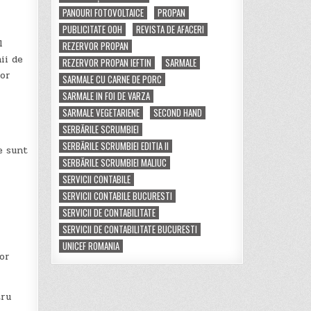
PANOURI FOTOVOLTAICE
PROPAN
PUBLICITATE OOH
REVISTA DE AFACERI
l
REZERVOR PROPAN
ii de
REZERVOR PROPAN IEFTIN
SARMALE
tor
SARMALE CU CARNE DE PORC
SARMALE IN FOI DE VARZA
SARMALE VEGETARIENE
SECOND HAND
SERBĂRILE SCRUMBIEI
SERBĂRILE SCRUMBIEI EDITIA II
e sunt
SERBĂRILE SCRUMBIEI MALIUC
SERVICII CONTABILE
SERVICII CONTABILE BUCURESTI
SERVICII DE CONTABILITATE
SERVICII DE CONTABILITATE BUCURESTI
UNICEF ROMANIA
tor
tru