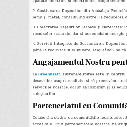
aparate electrice și electronice, asigurându-ne 
2. Gestionarea Deșeurilor din Ambalaje: Reciclăm
lemn și metal, contribuind astfel la reducerea d
3. Colectarea Deșeurilor Feroase și Neferoase: 
resurselor naturale, dar și economisim energie 
4. Servicii Integrate de Gestionare a Deșeurilor
până la reciclare și eliminare, asigurându-ne c
Angajamentul Nostru pent
La
GreenKraft
, sustenabilitatea este în centru
deșeurilor asupra mediului și să promovăm o cult
serviciile noastre, dorim să inspirăm și să edu
a deșeurilor.
Parteneriatul cu Comunităț
Colaborăm strâns cu comunitățile locale, autorită
accesibile. Prin parteneriatele noastre, ne asi