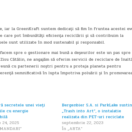
e, iar la GreenKraft suntem dedicați să fim în fruntea acestei evo
 care pot îmbunătăți eficiența reciclării și să contribuim la
ele sunt utilizate în mod sustenabil și responsabil.
 facem spre o gestionare mai bună a deșeurilor este un pas spre
Zisu Cătălin, ne angajăm să oferim servicii de reciclare de înalt
reună cu partenerii noștri pentru a proteja planeta pentru
erență semnificativă în lupta împotriva poluării și în promovare
ă secretele unei vieți
Bergenbier S.A. si ParkLake sustin
ile cu energie
„Trash into Art”, o instalatie
bilă
realizata din PET-uri reciclate
e 24, 2025
septembrie 22, 2023
OMANDARI”
În „ARTA”