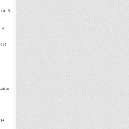
ticlă,
 a
port
abile
 și