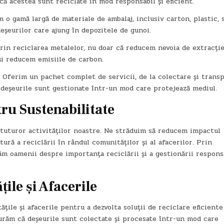
că acestea sunt reciclate în mod responsabil și eficient.
 o gamă largă de materiale de ambalaj, inclusiv carton, plastic, s
eșeurilor care ajung în depozitele de gunoi.
Prin reciclarea metalelor, nu doar că reducem nevoia de extracție
și reducem emisiile de carbon.
: Oferim un pachet complet de servicii, de la colectare și trans
ă deșeurile sunt gestionate într-un mod care protejează mediul.
ru Sustenabilitate
l tuturor activităților noastre. Ne străduim să reducem impactul
ură a reciclării în rândul comunităților și al afacerilor. Prin
căm oamenii despre importanța reciclării și a gestionării respons
ile și Afacerile
țile și afacerile pentru a dezvolta soluții de reciclare eficiente
gurăm că deșeurile sunt colectate și procesate într-un mod care