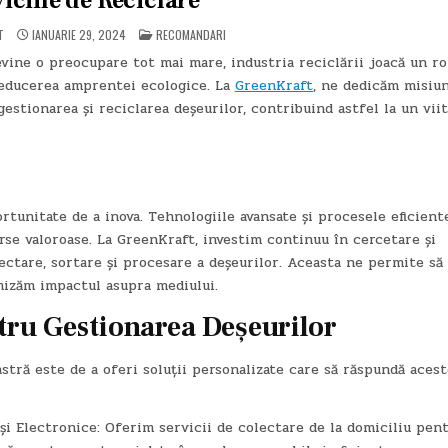
iciile de Reciclare
POSTED
T
IANUARIE 29, 2024
RECOMANDARI
IN
vine o preocupare tot mai mare, industria reciclării joacă un ro
 reducerea amprentei ecologice. La
GreenKraft
, ne dedicăm misiun
gestionarea și reciclarea deșeurilor, contribuind astfel la un vii
ortunitate de a inova. Tehnologiile avansate și procesele eficient
rse valoroase. La GreenKraft, investim continuu în cercetare și
ctare, sortare și procesare a deșeurilor. Aceasta ne permite să
mizăm impactul asupra mediului.
ntru Gestionarea Deșeurilor
astră este de a oferi soluții personalizate care să răspundă aces
 și Electronice: Oferim servicii de colectare de la domiciliu pen