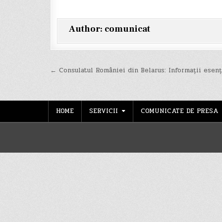
Author:
comunicat
Navigare
← Consulatul României din Belarus: Informații esenț
în
articole
HOME
SERVICII
COMUNICATE DE PRESA