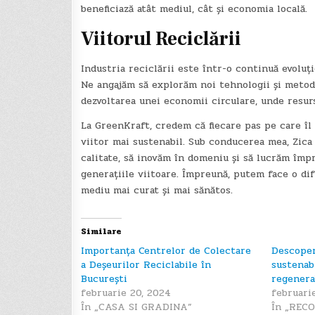
beneficiază atât mediul, cât și economia locală.
Viitorul Reciclării
Industria reciclării este într-o continuă evoluți
Ne angajăm să explorăm noi tehnologii și metode
dezvoltarea unei economii circulare, unde resurs
La GreenKraft, credem că fiecare pas pe care îl
viitor mai sustenabil. Sub conducerea mea, Zica 
calitate, să inovăm în domeniu și să lucrăm împ
generațiile viitoare. Împreună, putem face o dif
mediu mai curat și mai sănătos.
Similare
Importanța Centrelor de Colectare
Descoper
a Deșeurilor Reciclabile în
sustenab
București
regenera
februarie 20, 2024
februari
În „CASA SI GRADINA”
În „REC