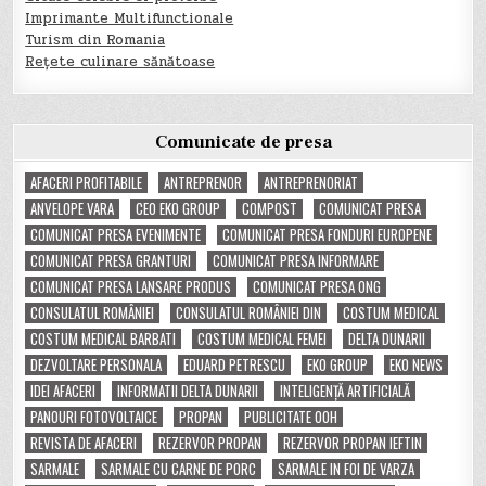
Imprimante Multifunctionale
Turism din Romania
Rețete culinare sănătoase
Comunicate de presa
AFACERI PROFITABILE
ANTREPRENOR
ANTREPRENORIAT
ANVELOPE VARA
CEO EKO GROUP
COMPOST
COMUNICAT PRESA
COMUNICAT PRESA EVENIMENTE
COMUNICAT PRESA FONDURI EUROPENE
COMUNICAT PRESA GRANTURI
COMUNICAT PRESA INFORMARE
COMUNICAT PRESA LANSARE PRODUS
COMUNICAT PRESA ONG
CONSULATUL ROMÂNIEI
CONSULATUL ROMÂNIEI DIN
COSTUM MEDICAL
COSTUM MEDICAL BARBATI
COSTUM MEDICAL FEMEI
DELTA DUNARII
DEZVOLTARE PERSONALA
EDUARD PETRESCU
EKO GROUP
EKO NEWS
IDEI AFACERI
INFORMATII DELTA DUNARII
INTELIGENȚĂ ARTIFICIALĂ
PANOURI FOTOVOLTAICE
PROPAN
PUBLICITATE OOH
REVISTA DE AFACERI
REZERVOR PROPAN
REZERVOR PROPAN IEFTIN
SARMALE
SARMALE CU CARNE DE PORC
SARMALE IN FOI DE VARZA