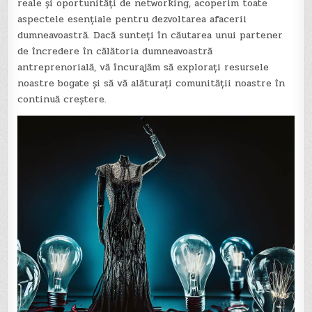
reale și oportunități de networking, acoperim toate
aspectele esențiale pentru dezvoltarea afacerii
dumneavoastră. Dacă sunteți în căutarea unui partener
de încredere în călătoria dumneavoastră
antreprenorială, vă încurajăm să explorați resursele
noastre bogate și să vă alăturați comunității noastre în
continuă creștere.