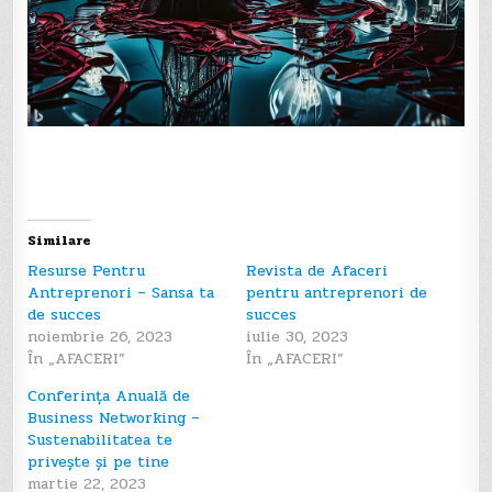
Navigare
în
articole
Similare
Resurse Pentru
Revista de Afaceri
Antreprenori – Sansa ta
pentru antreprenori de
de succes
succes
noiembrie 26, 2023
iulie 30, 2023
În „AFACERI”
În „AFACERI”
Conferința Anuală de
Business Networking –
Sustenabilitatea te
privește și pe tine
martie 22, 2023