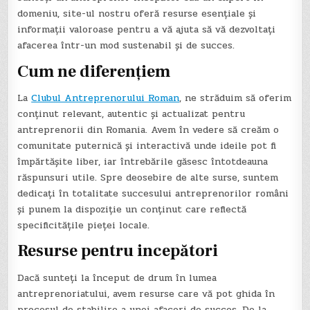
domeniu, site-ul nostru oferă resurse esențiale și
informații valoroase pentru a vă ajuta să vă dezvoltați
afacerea într-un mod sustenabil și de succes.
Cum ne diferențiem
La
Clubul Antreprenorului Roman
, ne străduim să oferim
conținut relevant, autentic și actualizat pentru
antreprenorii din Romania. Avem în vedere să creăm o
comunitate puternică și interactivă unde ideile pot fi
împărtășite liber, iar întrebările găsesc întotdeauna
răspunsuri utile. Spre deosebire de alte surse, suntem
dedicați în totalitate succesului antreprenorilor români
și punem la dispoziție un conținut care reflectă
specificitățile pieței locale.
Resurse pentru incepători
Dacă sunteți la început de drum în lumea
antreprenoriatului, avem resurse care vă pot ghida în
procesul de stabilire a unei afaceri de succes. De la