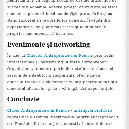
publicăm în mod regulat studii de caz ale afacerilor de
succes din România. Aceste povești captivante vă arată
cum antreprenorii locali au depășit provocările și au
atins succesul în propriile lor domenii. Învățați din
experiențele lor și aplicați strategiile similare în
propriul dumneavoastră business.
Evenimente și networking
În cadrul
Clubului Antreprenorului Roman
, promovăm
interacțiunea și networking-ul între antreprenori.
Organizăm evenimente periodice, ateliere de lucru și
sesiuni de întrebări și răspunsuri, oferindu-vă
oportunitatea de a vă conecta cu alți profesioniști din
domeniul afacerilor și de a vă împărtăși experiențele.
Concluzie
Clubul Antreprenorului Roman
–
antreprenorclub.ro
reprezintă o resursă inestimabilă pentru antreprenorii
din România. De la conținut educativ la studii de caz