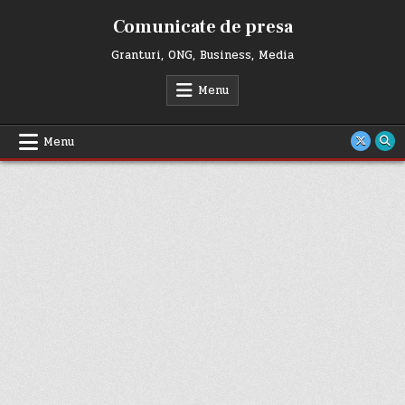
Skip
Comunicate de presa
to
content
Granturi, ONG, Business, Media
Menu
Menu