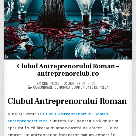
Clubul Antreprenorului Roman –
antreprenorclub.ro
COMUNICAT
AUGUST 28, 2023
POSTED
COMUNICARE
,
COMUNICAT
,
COMUNICATE DE PRESA
IN
Clubul Antreprenorului Roman
Bine ați venit la
Clubul Antreprenorului Roman
–
antreprenorclub.ro
! Suntem aici pentru a vă ghida și
sprijini în călătoria dumneavoastră de afaceri. Fie că
sunteți un antreprenor începător sau un expert în