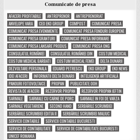
Comunicate de presa
AFACERI PROFITABILE
ANTREPRENOR
ANTREPRENORIAT
ANVELOPE VARA
CEO EKO GROUP
COMPOST
COMUNICAT PRESA
COMUNICAT PRESA EVENIMENTE
COMUNICAT PRESA FONDURI EUROPENE
COMUNICAT PRESA GRANTURI
COMUNICAT PRESA INFORMARE
COMUNICAT PRESA LANSARE PRODUS
COMUNICAT PRESA ONG
CONSULATUL ROMÂNIEI
CONSULATUL ROMÂNIEI DIN
COSTUM MEDICAL
COSTUM MEDICAL BARBATI
COSTUM MEDICAL FEMEI
DELTA DUNARII
DEZVOLTARE PERSONALA
EDUARD PETRESCU
EKO GROUP
EKO NEWS
IDEI AFACERI
INFORMATII DELTA DUNARII
INTELIGENȚĂ ARTIFICIALĂ
PANOURI FOTOVOLTAICE
PROPAN
PUBLICITATE OOH
REVISTA DE AFACERI
REZERVOR PROPAN
REZERVOR PROPAN IEFTIN
SARMALE
SARMALE CU CARNE DE PORC
SARMALE IN FOI DE VARZA
SARMALE VEGETARIENE
SECOND HAND
SERBĂRILE SCRUMBIEI
SERBĂRILE SCRUMBIEI EDITIA II
SERBĂRILE SCRUMBIEI MALIUC
SERVICII CONTABILE
SERVICII CONTABILE BUCURESTI
SERVICII DE CONTABILITATE
SERVICII DE CONTABILITATE BUCURESTI
UNICEF ROMANIA