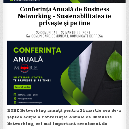
Conferința Anuală de Business
Networking – Sustenabilitatea te
privește și pe tine
COMUNICAT
MARTIE 22, 2023
POSTED
COMUNICARE
,
COMUNICAT
,
COMUNICATE DE PRESA
IN
MORE Networking anunță pentru 24 martie cea de-a
șaptea ediție a Conferinței Anuale de Business
Networking, cel mai important eveniment de