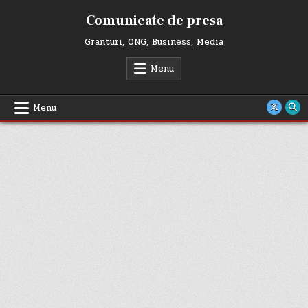
Skip
Comunicate de presa
to
content
Granturi, ONG, Business, Media
Menu
Menu