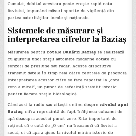
Cumulat, debitul acestora poate crește rapid cota
fluviului, impunând măsuri sporite de vigilență din
partea autorităților locale și naționale.
Sistemele de măsurare și
interpretarea cifrelor la Baziaș
Măsurarea pentru
cotele Dunării Baziaș
se realizează
cu ajutorul unor stații automate moderne dotate cu
senzori de presiune sau radar. Aceste dispozitive
transmit datele în timp real către centrele de prognoză.
Interpretarea acestor cifre se face raportat la „cota
zero a mirei”, un punct de referință stabilit istoric
pentru fiecare stație hidrologică.
Când auzi la radio sau citești online despre
nivelul apei
Baziaș
, cifra reprezintă de fapt înălțimea coloanei de
apă deasupra acestui punct zero. Este important de
reținut că o cotă de „0 cm” nu înseamnă că fluviul a
secat, ci că apa a ajuns la nivelul minim istoric de