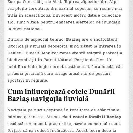
Europa Centrală și de Vest. Topirea zăpezilor din Alpi
sau ploile torențiale din bazinul superior se resimt mai
întâi în această zonă. Din acest motiv, datele colectate
aici sunt vitale pentru emiterea alertelor de inundații
la nivel național.
Dincolo de aspectul tehnic,
Baziaș
are o încărcătură
istorică și naturală deosebită, fiind situat la intrarea în
Defileul Dunării. Monitorizarea atentă asigură protecția
biodiversității în Parcul Natural Porțile de Fier. Un
echilibru hidrologic corect susține atât flora locală, cât
și fauna piscicolă care atrage anual mii de pescari
sportivi în regiune.
Cum influențează cotele Dunării
Baziaș navigația fluvială
Navigația pe fluviu depinde în totalitate de adâncimile
minime garantate. Atunci când
cotele Dunării Baziaș
scad sub un anumit prag critic, navele comerciale sunt
forțate să își reducă încărcătura. Acest lucru duce la