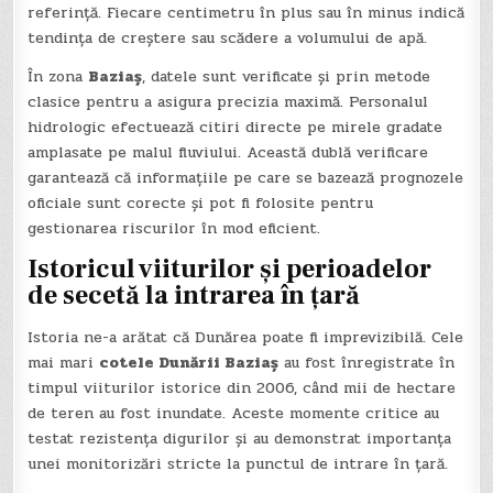
referință. Fiecare centimetru în plus sau în minus indică
tendința de creștere sau scădere a volumului de apă.
În zona
Baziaș
, datele sunt verificate și prin metode
clasice pentru a asigura precizia maximă. Personalul
hidrologic efectuează citiri directe pe mirele gradate
amplasate pe malul fluviului. Această dublă verificare
garantează că informațiile pe care se bazează prognozele
oficiale sunt corecte și pot fi folosite pentru
gestionarea riscurilor în mod eficient.
Istoricul viiturilor și perioadelor
de secetă la intrarea în țară
Istoria ne-a arătat că Dunărea poate fi imprevizibilă. Cele
mai mari
cotele Dunării Baziaș
au fost înregistrate în
timpul viiturilor istorice din 2006, când mii de hectare
de teren au fost inundate. Aceste momente critice au
testat rezistența digurilor și au demonstrat importanța
unei monitorizări stricte la punctul de intrare în țară.