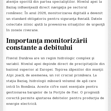
atenție sporită din partea specialiștilor. Nivelul apei la
Baziaș influențează direct navigația pe sectorul
românesc. În anul 2026, monitorizarea digitală a devenit
un standard obligatoriu pentru siguranța fluvială. Datele
colectate zilnic ajută la prevenirea situațiilor de urgență
în zonele riverane.
Importanța monitorizării
constante a debitului
Fluviul Dunărea are un regim hidrologic complex și
variabil. Nivelul apei depinde direct de precipitațiile din
bazinul superior al Europei. Topirea zăpezilor din munții
Alpi joacă, de asemenea, un rol crucial primăvara. La
stația Baziaș, hidrologii măsoară volumul de apă care
intră în România. Aceste cifre sunt esențiale pentru
gestionarea barajelor de la Porțile de Fier. O prognoză
corectă permite ajustarea debitelor pentru producția de
energie electrică.