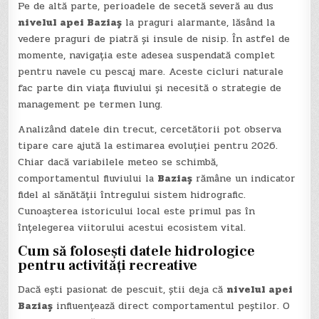
Pe de altă parte, perioadele de secetă severă au dus
nivelul apei Baziaș
la praguri alarmante, lăsând la
vedere praguri de piatră și insule de nisip. În astfel de
momente, navigația este adesea suspendată complet
pentru navele cu pescaj mare. Aceste cicluri naturale
fac parte din viața fluviului și necesită o strategie de
management pe termen lung.
Analizând datele din trecut, cercetătorii pot observa
tipare care ajută la estimarea evoluției pentru 2026.
Chiar dacă variabilele meteo se schimbă,
comportamentul fluviului la
Baziaș
rămâne un indicator
fidel al sănătății întregului sistem hidrografic.
Cunoașterea istoricului local este primul pas în
înțelegerea viitorului acestui ecosistem vital.
Cum să folosești datele hidrologice
pentru activități recreative
Dacă ești pasionat de pescuit, știi deja că
nivelul apei
Baziaș
influențează direct comportamentul peștilor. O