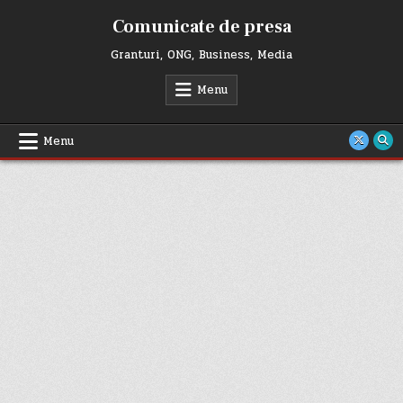
Skip
Comunicate de presa
to
content
Granturi, ONG, Business, Media
Menu
Menu