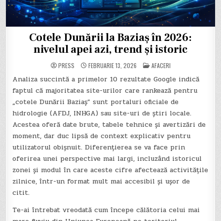
Cotele Dunării la Baziaș în 2026:
nivelul apei azi, trend și istoric
POSTED
PRESS
FEBRUARIE 13, 2026
AFACERI
IN
Analiza succintă a primelor 10 rezultate Google indică
faptul că majoritatea site-urilor care rankează pentru
„cotele Dunării Baziaș” sunt portaluri oficiale de
hidrologie (AFDJ, INHGA) sau site-uri de știri locale.
Acestea oferă date brute, tabele tehnice și avertizări de
moment, dar duc lipsă de context explicativ pentru
utilizatorul obișnuit. Diferențierea se va face prin
oferirea unei perspective mai largi, incluzând istoricul
zonei și modul în care aceste cifre afectează activitățile
zilnice, într-un format mult mai accesibil și ușor de
citit.
Te-ai întrebat vreodată cum începe călătoria celui mai