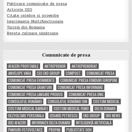
Publicare comunicate de presa
Articole SEO
Citate celebre si proverbe
Imprimante Multifunctionale
Turism din Romania
Rețete culinare sănătoase
Comunicate de presa
AFACERI PROFITABILE
ANTREPRENOR
ANTREPRENORIAT
ANVELOPE VARA
CEO EKO GROUP
COMPOST
COMUNICAT PRESA
COMUNICAT PRESA EVENIMENTE
COMUNICAT PRESA FONDURI EUROPENE
COMUNICAT PRESA GRANTURI
COMUNICAT PRESA INFORMARE
COMUNICAT PRESA LANSARE PRODUS
COMUNICAT PRESA ONG
CONSULATUL ROMÂNIEI
CONSULATUL ROMÂNIEI DIN
COSTUM MEDICAL
COSTUM MEDICAL BARBATI
COSTUM MEDICAL FEMEI
DELTA DUNARII
DEZVOLTARE PERSONALA
EDUARD PETRESCU
EKO GROUP
EKO NEWS
IDEI AFACERI
INFORMATII DELTA DUNARII
INTELIGENȚĂ ARTIFICIALĂ
PANOURI FOTOVOLTAICE
PROPAN
PUBLICITATE OOH