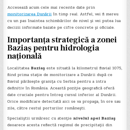
Accesează acum cele mai recente date prin
monitorizarea Dunării
în timp real. Astfel, vei fi mereu
cu un pas înaintea schimbărilor de nivel și vei putea lua
decizii informate bazate pe cifre concrete și oficiale.
Importanța strategică a zonei
Baziaș pentru hidrologia
națională
Localitatea
Baziaș
este situată la kilometrul fluvial 1075,
fiind prima stație de monitorizare a Dunării după ce
fluviul părăsește granița cu Serbia pentru a intra
definitiv în România. Această poziție geografică oferă
date cruciale pentru întreg cursul inferior al Dunării.
Orice modificare detectată aici se va propaga, în ore sau
zile, către restul porturilor românești.
Specialiștii urmăresc cu atenție
nivelul apei Baziaș
deoarece acesta reflectă regimul de precipitații din