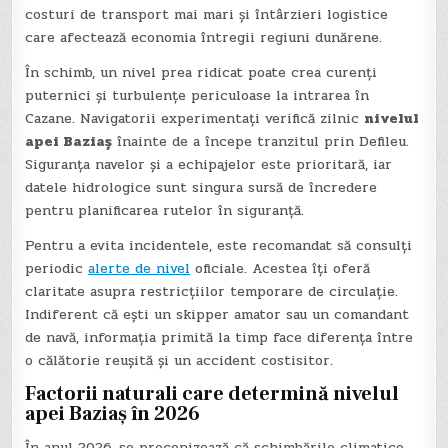
costuri de transport mai mari și întârzieri logistice
care afectează economia întregii regiuni dunărene.
În schimb, un nivel prea ridicat poate crea curenți
puternici și turbulențe periculoase la intrarea în
Cazane. Navigatorii experimentați verifică zilnic
nivelul
apei Baziaș
înainte de a începe tranzitul prin Defileu.
Siguranța navelor și a echipajelor este prioritară, iar
datele hidrologice sunt singura sursă de încredere
pentru planificarea rutelor în siguranță.
Pentru a evita incidentele, este recomandat să consulți
periodic
alerte de nivel
oficiale. Acestea îți oferă
claritate asupra restricțiilor temporare de circulație.
Indiferent că ești un skipper amator sau un comandant
de navă, informația primită la timp face diferența între
o călătorie reușită și un accident costisitor.
Factorii naturali care determină nivelul
apei Baziaș în 2026
În anul 2026, se preconizează că schimbările climatice