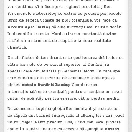
vor continua să influențeze regimul precipitațiilor.
Fenomenele meteorologice extreme, precum perioadele
lungi de secetă urmate de ploi torențiale, vor face ca
nivelul apei Baziaș
să aibă fluctuații mai bruște decât
în deceniile trecute. Monitorizarea constantă devine
astfel un instrument de adaptare la noua realitate
climatică.
Un alt factor determinant este gestionarea debitelor de
către barajele de pe cursul superior al Dunării, în
special cele din Austria și Germania. Modul în care apa
este eliberată din lacurile de acumulare influențează
direct
cotele Dunării Baziaș
. Coordonarea
internațională este esențială pentru a menține un nivel
optim de apă atât pentru energie, cât și pentru mediu.
De asemenea, topirea ghețarilor montani și a stratului
de zăpadă din bazinul hidrografic al afluenților mari joacă
un rol major. Râuri precum Tisa, Drava sau Sava își varsă
apele în Dunăre înainte ca aceasta să ajungă la
Baziaș
.