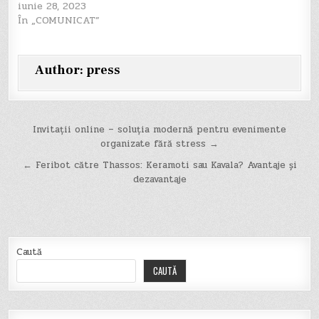
iunie 28, 2023
În „COMUNICAT”
Author:
press
Navigare
Invitații online – soluția modernă pentru evenimente
organizate fără stress →
în
← Feribot către Thassos: Keramoti sau Kavala? Avantaje și
articole
dezavantaje
Caută
CAUTĂ