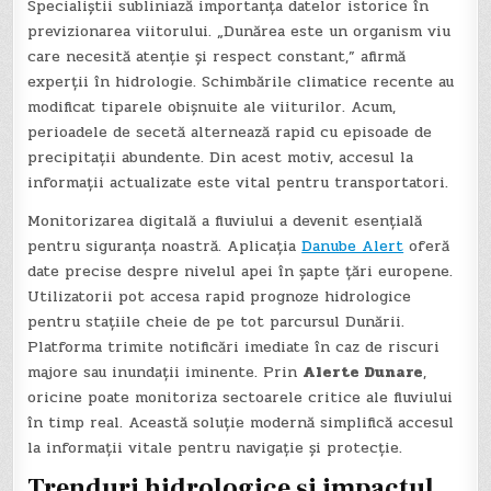
Specialiștii subliniază importanța datelor istorice în
previzionarea viitorului. „Dunărea este un organism viu
care necesită atenție și respect constant,” afirmă
experții în hidrologie. Schimbările climatice recente au
modificat tiparele obișnuite ale viiturilor. Acum,
perioadele de secetă alternează rapid cu episoade de
precipitații abundente. Din acest motiv, accesul la
informații actualizate este vital pentru transportatori.
Monitorizarea digitală a fluviului a devenit esențială
pentru siguranța noastră. Aplicația
Danube Alert
oferă
date precise despre nivelul apei în șapte țări europene.
Utilizatorii pot accesa rapid prognoze hidrologice
pentru stațiile cheie de pe tot parcursul Dunării.
Platforma trimite notificări imediate în caz de riscuri
majore sau inundații iminente. Prin
Alerte Dunare
,
oricine poate monitoriza sectoarele critice ale fluviului
în timp real. Această soluție modernă simplifică accesul
la informații vitale pentru navigație și protecție.
Trenduri hidrologice și impactul