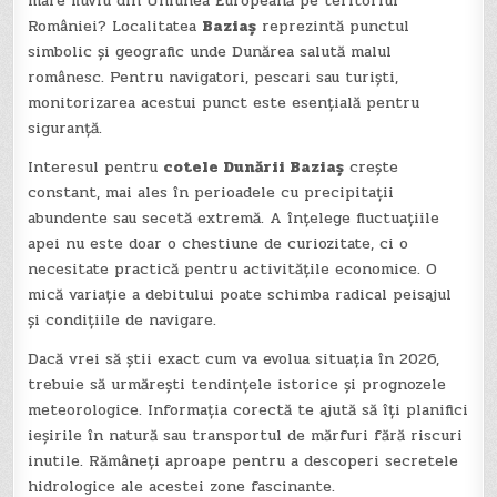
mare fluviu din Uniunea Europeană pe teritoriul
României? Localitatea
Baziaș
reprezintă punctul
simbolic și geografic unde Dunărea salută malul
românesc. Pentru navigatori, pescari sau turiști,
monitorizarea acestui punct este esențială pentru
siguranță.
Interesul pentru
cotele Dunării Baziaș
crește
constant, mai ales în perioadele cu precipitații
abundente sau secetă extremă. A înțelege fluctuațiile
apei nu este doar o chestiune de curiozitate, ci o
necesitate practică pentru activitățile economice. O
mică variație a debitului poate schimba radical peisajul
și condițiile de navigare.
Dacă vrei să știi exact cum va evolua situația în 2026,
trebuie să urmărești tendințele istorice și prognozele
meteorologice. Informația corectă te ajută să îți planifici
ieșirile în natură sau transportul de mărfuri fără riscuri
inutile. Rămâneți aproape pentru a descoperi secretele
hidrologice ale acestei zone fascinante.