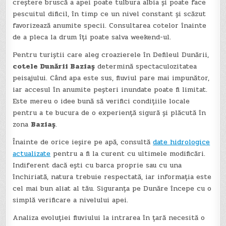
creștere bruscă a apei poate tulbura albia și poate face
pescuitul dificil, în timp ce un nivel constant și scăzut
favorizează anumite specii. Consultarea cotelor înainte
de a pleca la drum îți poate salva weekend-ul.
Pentru turiștii care aleg croazierele în Defileul Dunării,
cotele Dunării Baziaș
determină spectaculozitatea
peisajului. Când apa este sus, fluviul pare mai impunător,
iar accesul în anumite peșteri inundate poate fi limitat.
Este mereu o idee bună să verifici condițiile locale
pentru a te bucura de o experiență sigură și plăcută în
zona
Baziaș
.
Înainte de orice ieșire pe apă, consultă
date hidrologice
actualizate
pentru a fi la curent cu ultimele modificări.
Indiferent dacă ești cu barca proprie sau cu una
închiriată, natura trebuie respectată, iar informația este
cel mai bun aliat al tău. Siguranța pe Dunăre începe cu o
simplă verificare a nivelului apei.
Analiza evoluției fluviului la intrarea în țară necesită o