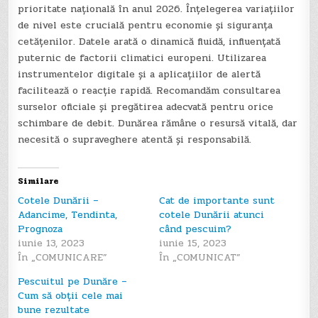
prioritate națională în anul 2026. Înțelegerea variațiilor
de nivel este crucială pentru economie și siguranța
cetățenilor. Datele arată o dinamică fluidă, influențată
puternic de factorii climatici europeni. Utilizarea
instrumentelor digitale și a aplicațiilor de alertă
facilitează o reacție rapidă. Recomandăm consultarea
surselor oficiale și pregătirea adecvată pentru orice
schimbare de debit. Dunărea rămâne o resursă vitală, dar
necesită o supraveghere atentă și responsabilă.
Similare
Cotele Dunării –
Cat de importante sunt
Adancime, Tendinta,
cotele Dunării atunci
Prognoza
când pescuim?
iunie 13, 2023
iunie 15, 2023
În „COMUNICARE”
În „COMUNICAT”
Pescuitul pe Dunăre –
Cum să obții cele mai
bune rezultate