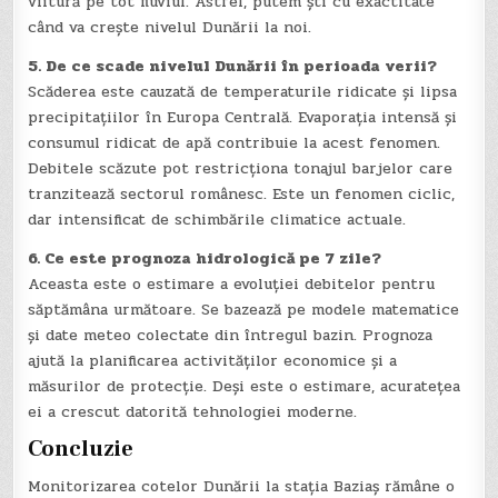
viitură pe tot fluviul. Astfel, putem ști cu exactitate
când va crește nivelul Dunării la noi.
5. De ce scade nivelul Dunării în perioada verii?
Scăderea este cauzată de temperaturile ridicate și lipsa
precipitațiilor în Europa Centrală. Evaporația intensă și
consumul ridicat de apă contribuie la acest fenomen.
Debitele scăzute pot restricționa tonajul barjelor care
tranzitează sectorul românesc. Este un fenomen ciclic,
dar intensificat de schimbările climatice actuale.
6. Ce este prognoza hidrologică pe 7 zile?
Aceasta este o estimare a evoluției debitelor pentru
săptămâna următoare. Se bazează pe modele matematice
și date meteo colectate din întregul bazin. Prognoza
ajută la planificarea activităților economice și a
măsurilor de protecție. Deși este o estimare, acuratețea
ei a crescut datorită tehnologiei moderne.
Concluzie
Monitorizarea cotelor Dunării la stația Baziaș rămâne o