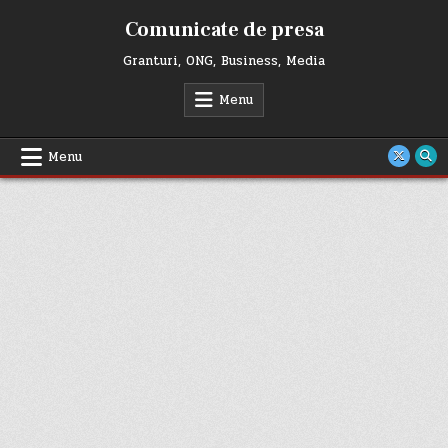
Skip
Comunicate de presa
to
content
Granturi, ONG, Business, Media
Menu
Menu