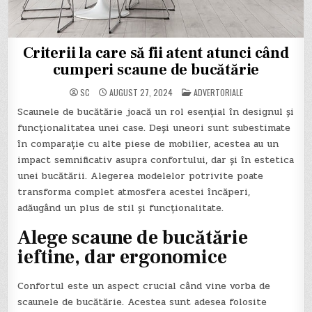
Criterii la care să fii atent atunci când
cumperi scaune de bucătărie
POSTED
SC
AUGUST 27, 2024
ADVERTORIALE
IN
Scaunele de bucătărie joacă un rol esențial în designul și
funcționalitatea unei case. Deși uneori sunt subestimate
în comparație cu alte piese de mobilier, acestea au un
impact semnificativ asupra confortului, dar și în estetica
unei bucătării. Alegerea modelelor potrivite poate
transforma complet atmosfera acestei încăperi,
adăugând un plus de stil și funcționalitate.
Alege scaune de bucătărie
ieftine, dar ergonomice
Confortul este un aspect crucial când vine vorba de
scaunele de bucătărie. Acestea sunt adesea folosite