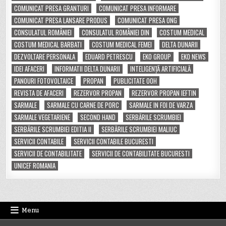
COMUNICAT PRESA GRANTURI
COMUNICAT PRESA INFORMARE
COMUNICAT PRESA LANSARE PRODUS
COMUNICAT PRESA ONG
CONSULATUL ROMÂNIEI
CONSULATUL ROMÂNIEI DIN
COSTUM MEDICAL
COSTUM MEDICAL BARBATI
COSTUM MEDICAL FEMEI
DELTA DUNARII
DEZVOLTARE PERSONALA
EDUARD PETRESCU
EKO GROUP
EKO NEWS
IDEI AFACERI
INFORMATII DELTA DUNARII
INTELIGENȚĂ ARTIFICIALĂ
PANOURI FOTOVOLTAICE
PROPAN
PUBLICITATE OOH
REVISTA DE AFACERI
REZERVOR PROPAN
REZERVOR PROPAN IEFTIN
SARMALE
SARMALE CU CARNE DE PORC
SARMALE IN FOI DE VARZA
SARMALE VEGETARIENE
SECOND HAND
SERBĂRILE SCRUMBIEI
SERBĂRILE SCRUMBIEI EDITIA II
SERBĂRILE SCRUMBIEI MALIUC
SERVICII CONTABILE
SERVICII CONTABILE BUCURESTI
SERVICII DE CONTABILITATE
SERVICII DE CONTABILITATE BUCURESTI
UNICEF ROMANIA
Menu