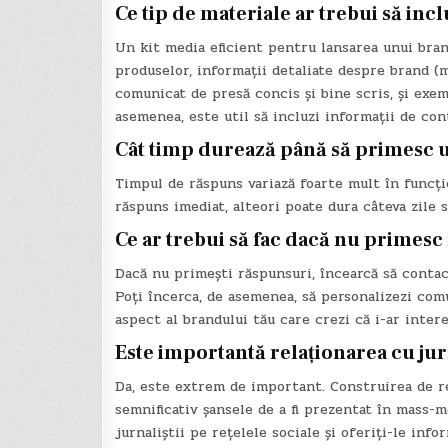
Ce tip de materiale ar trebui să inc
Un kit media eficient pentru lansarea unui bran
produselor, informații detaliate despre brand (mi
comunicat de presă concis și bine scris, și exem
asemenea, este util să incluzi informații de cont
Cât timp durează până să primesc un
Timpul de răspuns variază foarte mult în funcție
răspuns imediat, alteori poate dura câteva zile 
Ce ar trebui să fac dacă nu primes
Dacă nu primești răspunsuri, încearcă să contact
Poți încerca, de asemenea, să personalizezi comu
aspect al brandului tău care crezi că i-ar intere
Este importantă relaționarea cu jurn
Da, este extrem de important. Construirea de re
semnificativ șansele de a fi prezentat în mass-m
jurnaliștii pe rețelele sociale și oferiți-le info