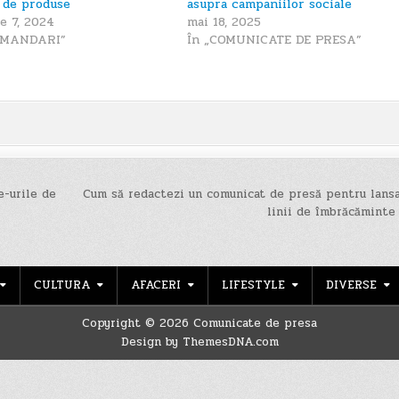
e de produse
asupra campaniilor sociale
e 7, 2024
mai 18, 2025
OMANDARI”
În „COMUNICATE DE PRESA”
e-urile de
Cum să redactezi un comunicat de presă pentru lans
linii de îmbrăcăminte
CULTURA
AFACERI
LIFESTYLE
DIVERSE
Copyright © 2026 Comunicate de presa
Design by ThemesDNA.com