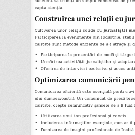
suficient să trimiți un simplu comunicat de pres
capta atenția.
Construirea unei relații cu ju
Cultivarea unor relații solide cu
jurnaliștii m
Participarea la evenimente din industrie, stabil
calitate sunt metode eficiente de a-i atrage și 
Participarea la prezentări de modă și târguri
Urmărirea activității jurnaliștilor și adaptare
Oferirea de interviuri exclusive și acces anti
Optimizarea comunicării pent
Comunicarea eficientă este esențială pentru a-
ului dumneavoastră. Un comunicat de presă bine sc
calitate, crește semnificativ șansele de a fi luat
Utilizarea unui ton profesional și concis.
Includerea informațiilor esențiale, cum ar fi 
Furnizarea de imagini profesionale de înaltă 