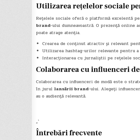
Utilizarea rețelelor sociale p
Rețelele sociale oferă o platformă excelentă p
brand
-ului dumneavoastră. O prezență online ac
poate atrage atenția.
Crearea de conținut atractiv și relevant pent
Utilizarea hashtag-urilor relevante pentru a c
Interacționarea cu jurnaliștii pe rețelele soc
Colaborarea cu influenceri d
Colaborarea cu influenceri de modă este o strate
în jurul
lansării brand
-ului. Alegeți influence
au o audiență relevantă.
„`
Întrebări frecvente