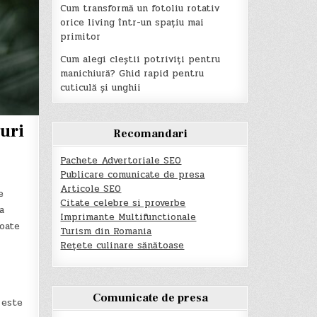
Cum transformă un fotoliu rotativ
orice living într-un spațiu mai
primitor
Cum alegi cleștii potriviți pentru
manichiură? Ghid rapid pentru
cuticulă și unghii
duri
Recomandari
Pachete Advertoriale SEO
Publicare comunicate de presa
Articole SEO
e
Citate celebre si proverbe
a
Imprimante Multifunctionale
oate
Turism din Romania
Rețete culinare sănătoase
Comunicate de presa
 este