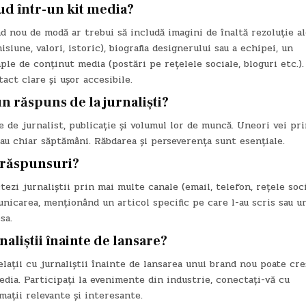
lud într-un kit media?
d nou de modă ar trebui să includă imagini de înaltă rezoluție al
siune, valori, istoric), biografia designerului sau a echipei, un
ple de conținut media (postări pe rețelele sociale, bloguri etc.).
act clare și ușor accesibile.
 răspuns de la jurnaliști?
 de jurnalist, publicație și volumul lor de muncă. Uneori vei pr
sau chiar săptămâni. Răbdarea și perseverența sunt esențiale.
c răspunsuri?
ezi jurnaliștii prin mai multe canale (email, telefon, rețele soci
nicarea, menționând un articol specific pe care l-au scris sau u
sa.
aliștii înainte de lansare?
lații cu jurnaliștii înainte de lansarea unui brand nou poate cre
edia. Participați la evenimente din industrie, conectați-vă cu
rmații relevante și interesante.