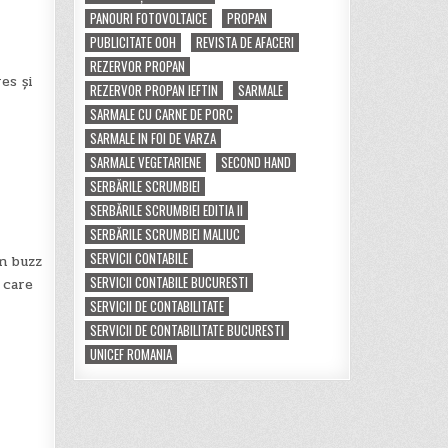
PANOURI FOTOVOLTAICE
PROPAN
PUBLICITATE OOH
REVISTA DE AFACERI
REZERVOR PROPAN
es și
REZERVOR PROPAN IEFTIN
SARMALE
SARMALE CU CARNE DE PORC
SARMALE IN FOI DE VARZA
SARMALE VEGETARIENE
SECOND HAND
SERBĂRILE SCRUMBIEI
SERBĂRILE SCRUMBIEI EDITIA II
SERBĂRILE SCRUMBIEI MALIUC
SERVICII CONTABILE
un buzz
SERVICII CONTABILE BUCURESTI
 care
SERVICII DE CONTABILITATE
SERVICII DE CONTABILITATE BUCURESTI
UNICEF ROMANIA