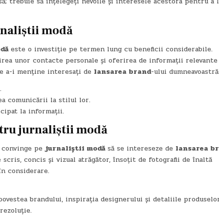
ă; trebuie să înțelegeți nevoile și interesele acestora pentru a 
rnaliștii modă
odă
este o investiție pe termen lung cu beneficii considerabile.
irea unor contacte personale și oferirea de informații relevante 
de a-i menține interesați de
lansarea brand
-ului dumneavoastră
.
a comunicării la stilul lor.
cipat la informații.
ru jurnaliștii modă
i convinge pe
jurnaliștii modă
să se intereseze de
lansarea b
ris, concis și vizual atrăgător, însoțit de fotografii de înaltă
 în considerare.
povestea brandului, inspirația designerului și detaliile produselor
rezoluție.