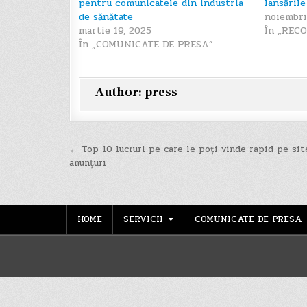
pentru comunicatele din industria
lansăril
de sănătate
noiembri
martie 19, 2025
În „REC
În „COMUNICATE DE PRESA”
Author:
press
Navigare
← Top 10 lucruri pe care le poți vinde rapid pe sit
anunțuri
în
articole
HOME
SERVICII
COMUNICATE DE PRESA