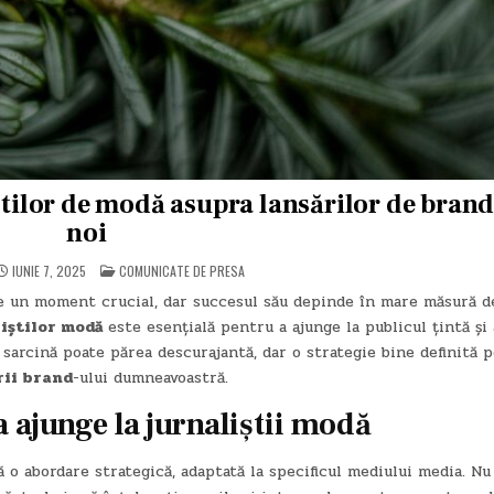
știlor de modă asupra lansărilor de bran
noi
POSTED
IUNIE 7, 2025
COMUNICATE DE PRESA
IN
e un moment crucial, dar succesul său depinde în mare măsură d
iștilor modă
este esențială pentru a ajunge la publicul țintă și 
sarcină poate părea descurajantă, dar o strategie bine definită p
rii brand
-ului dumneavoastră.
a ajunge la jurnaliștii modă
 o abordare strategică, adaptată la specificul mediului media. Nu