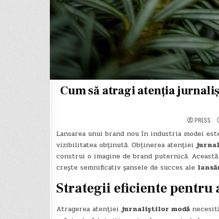
Cum să atragi atenția jurnali
PRESS
Lansarea unui brand nou în industria modei est
vizibilitatea obținută. Obținerea atenției
jurnal
construi o imagine de brand puternică. Această 
crește semnificativ șansele de succes ale
lansă
Strategii eficiente pentru 
Atragerea atenției
jurnaliștilor modă
necesită