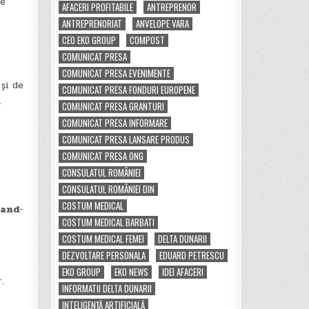
le
AFACERI PROFITABILE
ANTREPRENOR
ANTREPRENORIAT
ANVELOPE VARA
CEO EKO GROUP
COMPOST
COMUNICAT PRESA
COMUNICAT PRESA EVENIMENTE
și de
COMUNICAT PRESA FONDURI EUROPENE
.
COMUNICAT PRESA GRANTURI
COMUNICAT PRESA INFORMARE
COMUNICAT PRESA LANSARE PRODUS
COMUNICAT PRESA ONG
CONSULATUL ROMÂNIEI
CONSULATUL ROMÂNIEI DIN
COSTUM MEDICAL
rand
-
COSTUM MEDICAL BARBATI
COSTUM MEDICAL FEMEI
DELTA DUNARII
DEZVOLTARE PERSONALA
EDUARD PETRESCU
EKO GROUP
EKO NEWS
IDEI AFACERI
.
INFORMATII DELTA DUNARII
INTELIGENȚĂ ARTIFICIALĂ