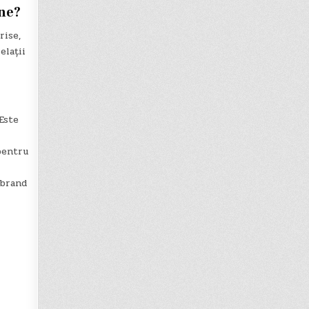
ine?
rise,
elații
Este
pentru
 brand