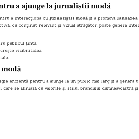
entru a ajunge la jurnaliștii modă
entru a interacționa cu
jurnaliștii modă
și a promova
lansarea
tivă, cu conținut relevant și vizual atrăgător, poate genera inter
ru publicul țintă.
rește vizibilitatea.
iale.
e modă
gie eficientă pentru a ajunge la un public mai larg și a genera 
ri care se aliniază cu valorile și stilul brandului dumneavoastră și