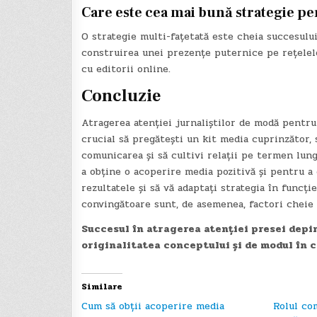
Care este cea mai bună strategie pe
O strategie multi-fațetată este cheia succesulu
construirea unei prezențe puternice pe rețelele 
cu editorii online.
Concluzie
Atragerea atenției jurnaliștilor de modă pentru 
crucial să pregătești un kit media cuprinzător, să
comunicarea și să cultivi relații pe termen lun
a obține o acoperire media pozitivă și pentru a
rezultatele și să vă adaptați strategia în funcț
convingătoare sunt, de asemenea, factori cheie
Succesul în atragerea atenției presei depin
originalitatea conceptului și de modul în 
Similare
Cum să obții acoperire media
Rolul co