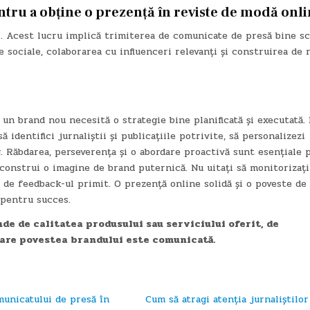
ntru a obține o prezență în reviste de modă onl
i. Acest lucru implică trimiterea de comunicate de presă bine sc
sociale, colaborarea cu influenceri relevanți și construirea de r
un brand nou necesită o strategie bine planificată și executată. 
 identifici jurnaliștii și publicațiile potrivite, să personalizezi
g. Răbdarea, perseverența și o abordare proactivă sunt esențiale 
 construi o imagine de brand puternică. Nu uitați să monitorizați
ie de feedback-ul primit. O prezență online solidă și o poveste de
 pentru succes.
de de calitatea produsului sau serviciului oferit, de
care povestea brandului este comunicată.
municatului de presă în
Cum să atragi atenția jurnaliștilor