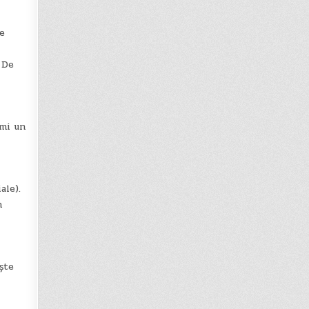
e
 De
imi un
ale).
n
ște