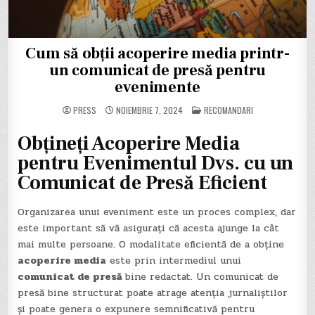
Cum să obții acoperire media printr-
un comunicat de presă pentru
evenimente
POSTED
PRESS
NOIEMBRIE 7, 2024
RECOMANDARI
IN
Obțineți Acoperire Media
pentru Evenimentul Dvs. cu un
Comunicat de Presă Eficient
Organizarea unui eveniment este un proces complex, dar
este important să vă asigurați că acesta ajunge la cât
mai multe persoane. O modalitate eficientă de a obține
acoperire media
este prin intermediul unui
comunicat de presă
bine redactat. Un comunicat de
presă bine structurat poate atrage atenția jurnaliștilor
și poate genera o expunere semnificativă pentru