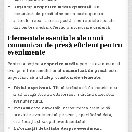
participare mai mare.
Obțineți acoperire media gratuită
: Un
comunicat de presă bine scris poate genera
articole, reportaje sau postări pe rețelele sociale
din partea media, oferind o promovare gratuită.
Elementele esențiale ale unui
comunicat de presă eficient pentru
evenimente
Pentru a obține
acoperire media
pentru evenimentul
dvs. prin intermediul unui
comunicat de presă
, este
important să includeți următoarele elemente:
Titlul captivant
: Titlul trebuie să fie concis, clar
și să atragă atenția cititorilor, indicând subiectul
evenimentului.
Introducere concisă
: Introducerea trebuie să
prezinte evenimentul pe scurt, specificând data,
ora, locația și scopul evenimentului.
Informații detaliate despre eveniment
: