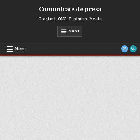
Skip
Comunicate de presa
to
content
Granturi, ONG, Business, Media
Menu
Menu