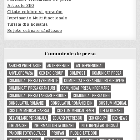
Articole SEO
Citate celebre si proverbe
Imprimante Multifunctionale
Turism din Romania
Rețete culinare sănătoase
Comunicate de presa
AFACERI PROFITABILE
ANTREPRENOR
ANTREPRENORIAT
ANVELOPE VARA
CEO EKO GROUP
COMPOST
COMUNICAT PRESA
COMUNICAT PRESA EVENIMENTE
COMUNICAT PRESA FONDURI EUROPENE
COMUNICAT PRESA GRANTURI
COMUNICAT PRESA INFORMARE
COMUNICAT PRESA LANSARE PRODUS
COMUNICAT PRESA ONG
CONSULATUL ROMÂNIEI
CONSULATUL ROMÂNIEI DIN
COSTUM MEDICAL
COSTUM MEDICAL BARBATI
COSTUM MEDICAL FEMEI
DELTA DUNARII
DEZVOLTARE PERSONALA
EDUARD PETRESCU
EKO GROUP
EKO NEWS
IDEI AFACERI
INFORMATII DELTA DUNARII
INTELIGENȚĂ ARTIFICIALĂ
PANOURI FOTOVOLTAICE
PROPAN
PUBLICITATE OOH