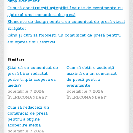
după eveniment
Cum să construiești așteptări înainte de evenimente cu
ajutorul unui comunicat de presă
Elemente de design pentru un comunicat de presă vizual
atrăgător
Când și cum să folosești un comunicat de presă pentru
anunțarea unui festival
Similare
Știai că un comunicat de
Cum să obții o audiență
presă bine redactat
maximă cu un comunicat
poate tripla acoperirea
de presă pentru
media?
evenimente
noiembrie 7, 2024
noiembrie 7, 2024
În „RECOMANDARI”
În „RECOMANDARI”
Cum să redactezi un
comunicat de presă
pentru a obține
acoperire media
noiembrie 7, 2024